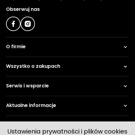
roślin
Obserwuj nas
Szklarnie
ogrodowe
foliowe
Tunele
ogrodowe
O firmie
Kompostowniki
ogrodowe
Wszystko o zakupach
Narzędzia
ogrodnicze
Serwis i wsparcie
ręczne
Ziemie i
Aktualne informacje
kory
ogrodowe
Metody płatności
Akcesoria
Ustawienia prywatności i plików cookies
ogrodowe