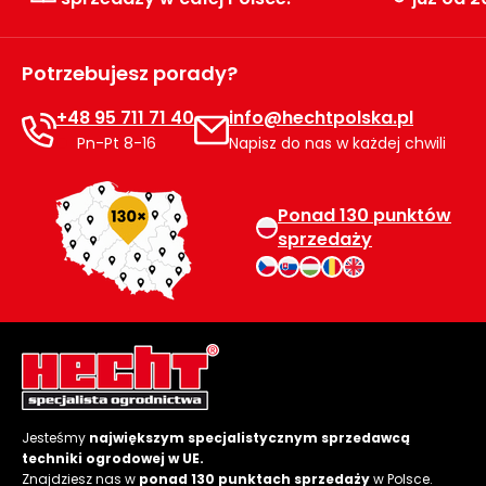
Myjki
ciśnieniowe
Potrzebujesz porady?
Zamiatarki
do
+48 95 711 71 40
info@hechtpolska.pl
chodników
Pn-Pt 8-16
Napisz do nas w każdej chwili
Odśnieżarki
i zamiatarki
Ponad 130 punktów
do śniegu
sprzedaży
Łopaty
i pługi
do
śniegu
na
kółkach
Opryskiwacze
Jesteśmy
największym specjalistycznym sprzedawcą
sadownicze i
techniki ogrodowej w UE.
ogrodowe do
Znajdziesz nas w
ponad 130 punktach sprzedaży
w Polsce.