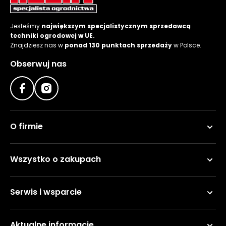
roślin
Szklarnie
Jesteśmy
największym specjalistycznym sprzedawcą
ogrodowe
techniki ogrodowej w UE.
foliowe
Znajdziesz nas w
ponad 130 punktach sprzedaży
w Polsce.
Obserwuj nas
Tunele
ogrodowe
Kompostowniki
ogrodowe
O firmie
Narzędzia
ogrodnicze
ręczne
Wszystko o zakupach
Ziemie i
kory
Serwis i wsparcie
ogrodowe
Akcesoria
ogrodowe
Aktualne informacje