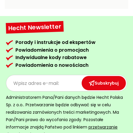
Wentylatory,
Rozdrabniacze
klimatyzacje
do gałęzi
Prostowniki
Ogrodowe
Hecht Newsletter
samochodowe
dmuchawy
i
Porady i instrukcje od ekspertów
Akcesoria
odkurzacze
Powiadomienia o promocjach
warsztatowe
do liści
Indywidualne kody rabatowe
Ogrzewanie
Taczki,
Powiadomienia o nowościach
garażu i
wózki i
warsztatu
przyczepki
ogrodowe
Subskrybuj
Wciągarki
elektryczne
Rozsiewacze
Administratorem Pana/Pani danych będzie Hecht Polska
i ręczne
sadownicze
Sp. z o.o.. Przetwarzanie będzie odbywać się w celu
realizowania zamówionych treści marketingowych. Ma
Pompy i
hydrofory
Pan/Pani prawo do wycofania zgody. Pozostałe
ogrodowe
informacje znajdą Państwo pod linkiem
przetwarzanie