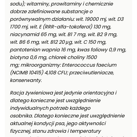
roślin
sodu); witaminy, prowitaminy i chemicznie
dobrze zdefiniowane substancje o
Szklarnie
porównywalnym działaniu: wit. 19000 mj, wit. D3
ogrodowe
1700 mj, wit. E (RRR-alfa-tokoferol) 130 mg,
foliowe
niacynamid 65 mg, wit. B1 7 mg, wit. B2 9 mg,
Tunele
wit. B6 6 mg, wit. B12 20 μg, wit. C 150 mg,
ogrodowe
pantotenian wapnia 16 mg, kwas foliowy 0,9 mg,
biotyna 0,6 mg, chlorek choliny 1500
Kompostowniki
mg; mikroorganizmy: Enterococcus faecium
ogrodowe
(NCIMB 10415) 4,108 CFU; przeciwutleniacze,
Narzędzia
konserwanty.
ogrodnicze
ręczne
Racja żywieniowa jest jedynie orientacyjna i
dlatego konieczne jest uwzględnienie
Ziemie i
indywidualnych potrzeb każdego
kory
osobnika. Dlatego konieczne jest uwzględnienie
ogrodowe
aktualnej kondycji psa, jego aktywności
Akcesoria
fizycznej, stanu zdrowia i temperatury
ogrodowe