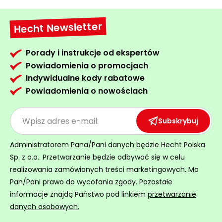
Wentylatory,
Rozdrabniacze
klimatyzacje
do gałęzi
Hecht Newsletter
Prostowniki
Ogrodowe
samochodowe
Porady i instrukcje od ekspertów
dmuchawy
i
Powiadomienia o promocjach
Akcesoria
odkurzacze
Indywidualne kody rabatowe
warsztatowe
do liści
Powiadomienia o nowościach
Ogrzewanie
Taczki,
garażu i
wózki i
Subskrybuj
warsztatu
przyczepki
ogrodowe
Wciągarki
Administratorem Pana/Pani danych będzie Hecht Polska
elektryczne
Rozsiewacze
Sp. z o.o.. Przetwarzanie będzie odbywać się w celu
i ręczne
sadownicze
realizowania zamówionych treści marketingowych. Ma
Pan/Pani prawo do wycofania zgody. Pozostałe
Pompy i
informacje znajdą Państwo pod linkiem
przetwarzanie
hydrofory
danych osobowych.
ogrodowe