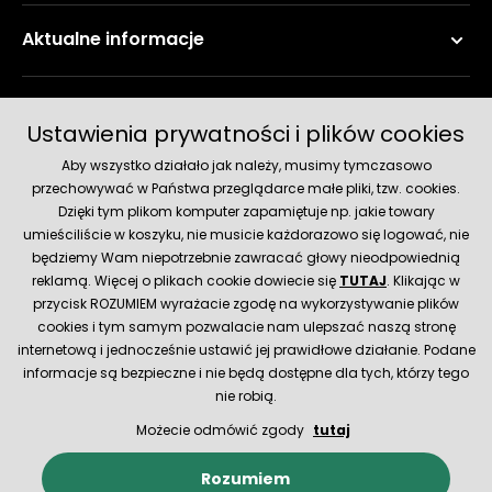
Aktualne informacje
Metody płatności
Ustawienia prywatności i plików cookies
Aby wszystko działało jak należy, musimy tymczasowo
przechowywać w Państwa przeglądarce małe pliki, tzw. cookies.
Dzięki tym plikom komputer zapamiętuje np. jakie towary
umieściliście w koszyku, nie musicie każdorazowo się logować, nie
będziemy Wam niepotrzebnie zawracać głowy nieodpowiednią
reklamą. Więcej o plikach cookie dowiecie się
TUTAJ
. Klikając w
przycisk ROZUMIEM wyrażacie zgodę na wykorzystywanie plików
Metody dostawy
cookies i tym samym pozwalacie nam ulepszać naszą stronę
internetową i jednocześnie ustawić jej prawidłowe działanie. Podane
informacje są bezpieczne i nie będą dostępne dla tych, którzy tego
nie robią.
Możecie odmówić zgody
tutaj
© 2026 Hecht.cz
Polityka Cookies
Regulamin sklepu
Rozumiem