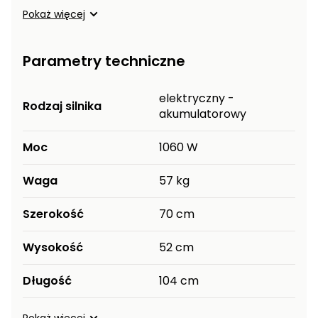
Pokaż więcej
Parametry techniczne
elektryczny -
Rodzaj silnika
akumulatorowy
Moc
1060 W
Waga
57 kg
Szerokość
70 cm
Wysokość
52 cm
Długość
104 cm