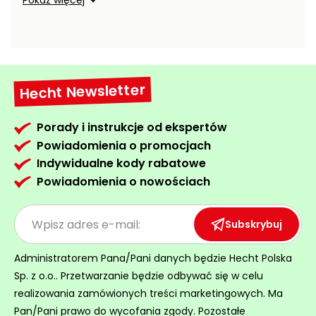
Pokaż więcej
Hecht Newsletter
Porady i instrukcje od ekspertów
Powiadomienia o promocjach
Indywidualne kody rabatowe
Powiadomienia o nowościach
Subskrybuj
Administratorem Pana/Pani danych będzie Hecht Polska
Sp. z o.o.. Przetwarzanie będzie odbywać się w celu
realizowania zamówionych treści marketingowych. Ma
Pan/Pani prawo do wycofania zgody. Pozostałe