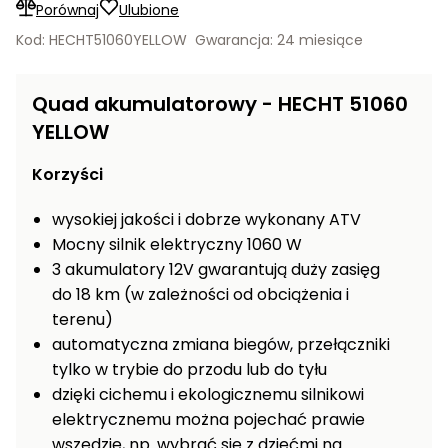
Porównaj
Ulubione
Wentylatory,
Rozdrabniacze
klimatyzacje
Kod: HECHT51060YELLOW
Gwarancja: 24 miesiące
do gałęzi
Prostowniki
Ogrodowe
Quad akumulatorowy - HECHT 51060
samochodowe
dmuchawy
YELLOW
i
Akcesoria
odkurzacze
warsztatowe
do liści
Korzyści
Ogrzewanie
Taczki,
wysokiej jakości i dobrze wykonany ATV
garażu i
wózki i
Mocny silnik elektryczny 1060 W
warsztatu
przyczepki
3 akumulatory 12V gwarantują duży zasięg
ogrodowe
Wciągarki
do 18 km (w zależności od obciążenia i
elektryczne
Rozsiewacze
terenu)
i ręczne
sadownicze
automatyczna zmiana biegów, przełączniki
tylko w trybie do przodu lub do tyłu
Pompy i
dzięki cichemu i ekologicznemu silnikowi
hydrofory
elektrycznemu można pojechać prawie
ogrodowe
wszędzie, np. wybrać się z dziećmi na