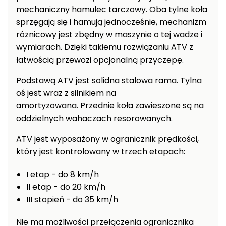
roślin
mechaniczny hamulec tarczowy. Oba tylne koła
sprzęgają się i hamują jednocześnie, mechanizm
Szklarnie
ogrodowe
różnicowy jest zbędny w maszynie o tej wadze i
foliowe
wymiarach. Dzięki takiemu rozwiązaniu ATV z
łatwością przewozi opcjonalną przyczepę.
Tunele
ogrodowe
Podstawą ATV jest solidna stalowa rama. Tylna
oś jest wraz z silnikiem na
Kompostowniki
amortyzowana. Przednie koła zawieszone są na
ogrodowe
oddzielnych wahaczach resorowanych.
Narzędzia
ATV jest wyposażony w ogranicznik prędkości,
ogrodnicze
ręczne
który jest kontrolowany w trzech etapach:
Ziemie i
I etap - do 8 km/h
kory
II etap - do 20 km/h
ogrodowe
III stopień - do 35 km/h
Akcesoria
Nie ma możliwości przełączenia ogranicznika
ogrodowe