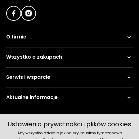
roślin
Szklarnie
ogrodowe
foliowe
O firmie
Tunele
ogrodowe
Wszystko o zakupach
Kompostowniki
ogrodowe
Serwis i wsparcie
Narzędzia
ogrodnicze
ręczne
Aktualne informacje
Ziemie i
kory
ogrodowe
Metody płatności
Ustawienia prywatności i plików cookies
Akcesoria
Aby wszystko działało jak należy, musimy tymczasowo
ogrodowe