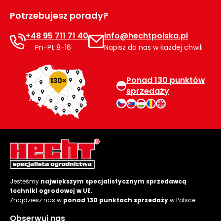
Myjki
Potrzebujesz porady?
ciśnieniowe
+48 95 711 71 40
info@hechtpolska.pl
Zamiatarki
Pn-Pt 8-16
Napisz do nas w każdej chwili
do
chodników
Odśnieżarki
Ponad 130 punktów
i zamiatarki
sprzedaży
do śniegu
Łopaty
i pługi
do
śniegu
na
kółkach
Jesteśmy
największym specjalistycznym sprzedawcą
techniki ogrodowej w UE.
Opryskiwacze
Znajdziesz nas w
ponad 130 punktach sprzedaży
w Polsce.
sadownicze i
ogrodowe do
Obserwuj nas