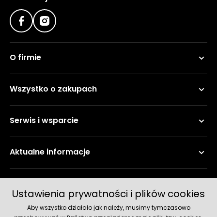
roślin
Szklarnie
ogrodowe
foliowe
O firmie
Tunele
ogrodowe
Wszystko o zakupach
Kompostowniki
ogrodowe
Serwis i wsparcie
Narzędzia
ogrodnicze
ręczne
Aktualne informacje
Ziemie i
kory
ogrodowe
Metody płatności
Ustawienia prywatności i plików cookies
Akcesoria
Aby wszystko działało jak należy, musimy tymczasowo
ogrodowe