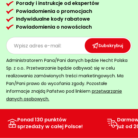
Porady i instrukcje od ekspertów
Wentylatory,
Rozdrabniacze
Powiadomienia o promocjach
klimatyzacje
do gałęzi
Indywidualne kody rabatowe
Prostowniki
Ogrodowe
Powiadomienia o nowościach
samochodowe
dmuchawy
i
Akcesoria
Subskrybuj
odkurzacze
warsztatowe
do liści
Administratorem Pana/Pani danych będzie Hecht Polska
Ogrzewanie
Taczki,
Sp. z o.o.. Przetwarzanie będzie odbywać się w celu
garażu i
wózki i
realizowania zamówionych treści marketingowych. Ma
warsztatu
przyczepki
Pan/Pani prawo do wycofania zgody. Pozostałe
ogrodowe
Wciągarki
informacje znajdą Państwo pod linkiem
przetwarzanie
elektryczne
Rozsiewacze
danych osobowych.
i ręczne
sadownicze
Pompy i
Ponad 130 punktów
Darmow
hydrofory
sprzedaży w całej Polsce!
już od 2
ogrodowe