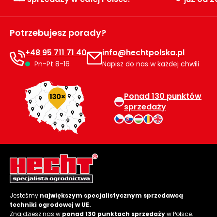
Myjki
ciśnieniowe
Potrzebujesz porady?
Zamiatarki
do
+48 95 711 71 40
info@hechtpolska.pl
chodników
Pn-Pt 8-16
Napisz do nas w każdej chwili
Odśnieżarki
i zamiatarki
Ponad 130 punktów
do śniegu
sprzedaży
Łopaty
i pługi
do
śniegu
na
kółkach
Opryskiwacze
Jesteśmy
największym specjalistycznym sprzedawcą
sadownicze i
techniki ogrodowej w UE.
ogrodowe do
Znajdziesz nas w
ponad 130 punktach sprzedaży
w Polsce.