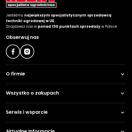
roślin
Szklarnie
Jesteśmy
największym specjalistycznym sprzedawcą
ogrodowe
techniki ogrodowej w UE.
foliowe
Znajdziesz nas w
ponad 130 punktach sprzedaży
w Polsce.
Obserwuj nas
Tunele
ogrodowe
Kompostowniki
ogrodowe
O firmie
Narzędzia
ogrodnicze
ręczne
Wszystko o zakupach
Ziemie i
kory
Serwis i wsparcie
ogrodowe
Akcesoria
ogrodowe
Aktualne informacje