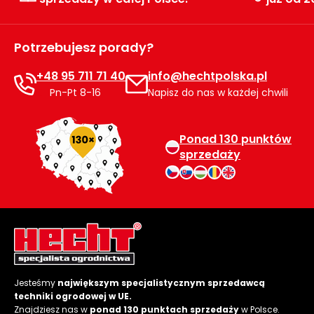
Myjki
ciśnieniowe
Potrzebujesz porady?
Zamiatarki
do
+48 95 711 71 40
info@hechtpolska.pl
chodników
Pn-Pt 8-16
Napisz do nas w każdej chwili
Odśnieżarki
i zamiatarki
Ponad 130 punktów
do śniegu
sprzedaży
Łopaty
i pługi
do
śniegu
na
kółkach
Opryskiwacze
Jesteśmy
największym specjalistycznym sprzedawcą
sadownicze i
techniki ogrodowej w UE.
ogrodowe do
Znajdziesz nas w
ponad 130 punktach sprzedaży
w Polsce.