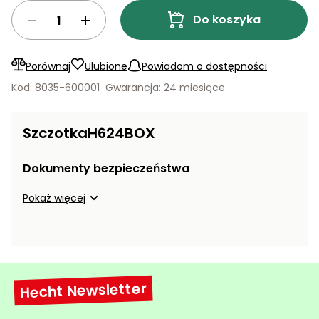
ogrodowe
do
akumulatorowe
quada
Karmy
Stoły
Detergenty
Do koszyka
kosiarek
Tokarki
PROMINENT
warsztatowe
Parasole
Sekatory
ogrodowe
Noże do
ogrodowe
Zabawki
Porównaj
Ulubione
Powiadom o dostępności
kosiarek
Koparki
wodne
Domki
Akcesoria
Kod: 8035-600001
Gwarancja: 24 miesiące
ogrodowe
do
Zagęszczarki
Inne
podlewania
i
Akcesoria
ogrodu
SzczotkaH624BOX
transportery
na
balkon i
Grille
Dokumenty bezpieczeństwa
taras
ogrodowe
Zamiatarki
Pokaż więcej
Piły
Piły do
ogrodowe
betonu
do cięcia
drewna
Narzędzia
pomiarowe
Łuparki
Hecht Newsletter
do
do
warsztatu
drewna