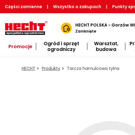
Części zamienne
|
Wszystko o zakupach
|
Punkty sp
HECHT POLSKA - Gorzów Wi
Zamknięte
Ogród i sprzęt
Warsztat,
P
Promocje
ogrodniczy
budowa
HECHT
Produkty
Tarcza hamulcowa tylna