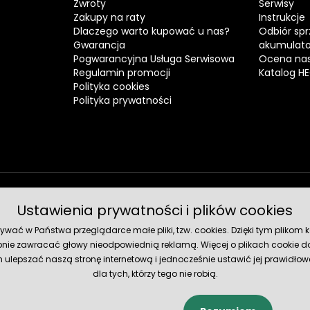
Zwroty
Serwisy
Zakupy na raty
Instrukcje
Dlaczego warto kupować u nas?
Odbiór spr
Gwarancja
akumulat
Pogwarancyjna Usługa Serwisowa
Ocena nas
Regulamin promocji
Katalog H
Polityka cookies
Polityka prywatności
Ustawienia prywatności i plików cookies
Metody 
ć w Państwa przeglądarce małe pliki, tzw. cookies. Dzięki tym plikom ko
nie zawracać głowy nieodpowiednią reklamą. Więcej o plikach cookie do
lepszać naszą stronę internetową i jednocześnie ustawić jej prawidłowe
dla tych, którzy tego nie robią.