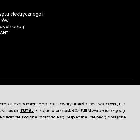
zętu elektrycznego i
orów
zych usług
ECHT
dostawy
mputer zapamiętuje np. jakie towary umieściliście w koszyku, nie
wiecie się
TUTAJ
. Klikając w przycisk ROZUMIEM wyrażacie zgodę
 działanie. Podane informacje są bezpieczne i nie będą dostępne