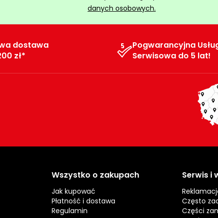
danych osobowych.
wa dostawa
Pogwarancyjna Usłu
200 zł*
Serwisowa do 5 lat!
Wszystko o zakupach
Serwis i
Jak kupować
Reklamacj
Płatność i dostawa
Często za
Regulamin
Części za