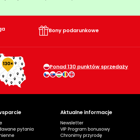
ga
Bony podarunkowe
Ponad 130 punktów sprzedaży
 wsparcie
Aktualne informacje
e
Newsletter
dawane pytania
VIP Program bonusowy
mienne
Chronimy przyrodę