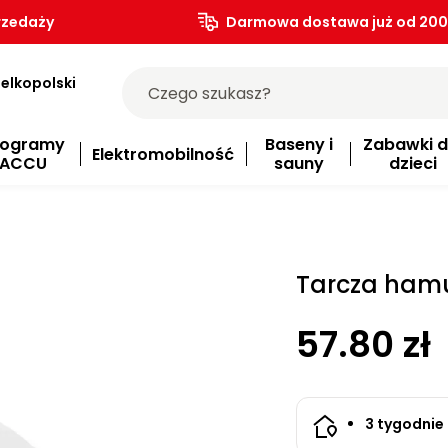
rzedaży
Darmowa dostawa już od 200.
elkopolski
rogramy
Baseny i
Zabawki d
Elektromobilność
ACCU
sauny
dzieci
Tarcza ham
57.80 zł
3 tygodnie