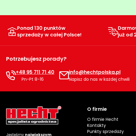
Ponad 130 punktów
Darmo
sprzedaży w całej Polsce!
już od 
Potrzebujesz porady?
+48 95 711 71 40
info@hechtpolska.pl
Pn-Pt 8-16
Napisz do nas w każdej chwili
O firmie
O firmie Hecht
Kontakty
Punkty sprzedaży
Jesteśmy
największym