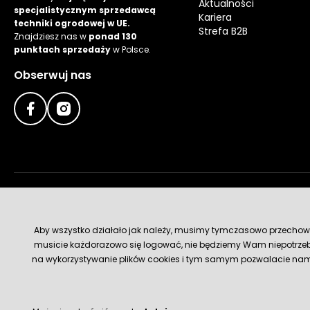
Aktualności
specjalistycznym sprzedawcą
Kariera
techniki ogrodowej w UE.
Strefa B2B
Znajdziesz nas w
ponad 130
punktach sprzedaży
w Polsce.
Obserwuj nas
Metody płatności
Aby wszystko działało jak należy, musimy tymczasowo przechowywa
musicie każdorazowo się logować, nie będziemy Wam niepotrzeb
na wykorzystywanie plików cookies i tym samym pozwalacie nam u