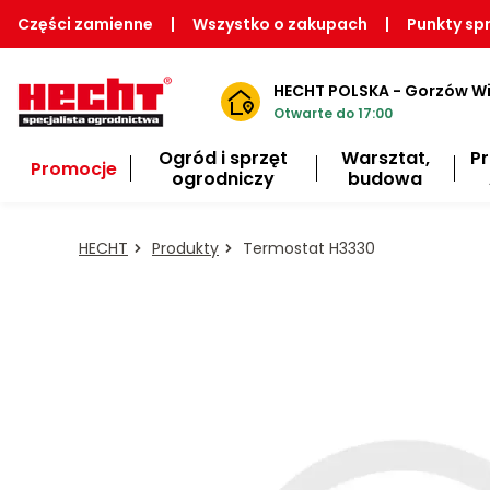
Części zamienne
|
Wszystko o zakupach
|
Punkty sp
HECHT POLSKA - Gorzów Wi
Otwarte do 17:00
Ogród i sprzęt
Warsztat,
P
Promocje
ogrodniczy
budowa
HECHT
Produkty
Termostat H3330