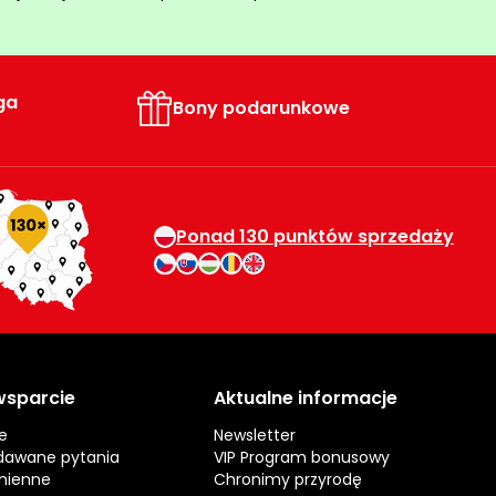
ga
Bony podarunkowe
Ponad 130 punktów sprzedaży
 wsparcie
Aktualne informacje
e
Newsletter
dawane pytania
VIP Program bonusowy
mienne
Chronimy przyrodę