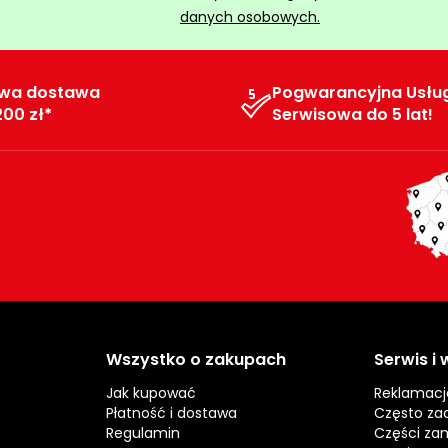
danych osobowych.
wa dostawa
Pogwarancyjna Usłu
200 zł*
Serwisowa do 5 lat!
Wszystko o zakupach
Serwis i
Jak kupować
Reklamacj
Płatność i dostawa
Często za
Regulamin
Części za