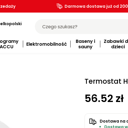
rzedaży
Darmowa dostawa już od 200.
elkopolski
rogramy
Baseny i
Zabawki d
Elektromobilność
ACCU
sauny
dzieci
Termostat 
56.52 zł
Dostawa na 
Dostawa w 