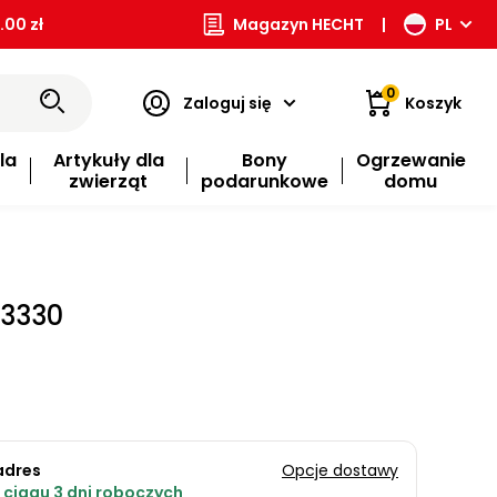
00 zł
Magazyn HECHT
|
PL
0
Zaloguj się
Koszyk
la
Artykuły dla
Bony
Ogrzewanie
zwierząt
podarunkowe
domu
H3330
adres
Opcje dostawy
ciągu 3 dni roboczych