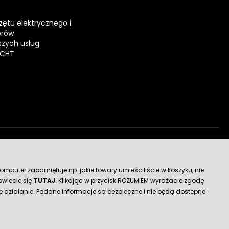
zętu elektrycznego i
orów
zych usług
ECHT
dostawy
mputer zapamiętuje np. jakie towary umieściliście w koszyku, nie
wiecie się
TUTAJ
. Klikając w przycisk ROZUMIEM wyrażacie zgodę
 działanie. Podane informacje są bezpieczne i nie będą dostępne