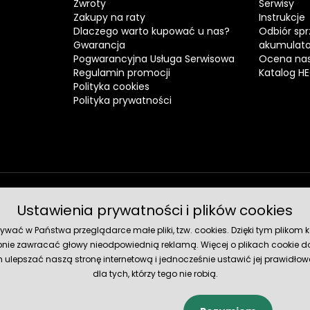
Zwroty
Serwisy
Zakupy na raty
Instrukcje
Dlaczego warto kupować u nas?
Odbiór spr
Gwarancja
akumulat
Pogwarancyjna Usługa Serwisowa
Ocena nas
Regulamin promocji
Katalog H
Polityka cookies
Polityka prywatności
Ustawienia prywatności i plików cookies
Metody 
ć w Państwa przeglądarce małe pliki, tzw. cookies. Dzięki tym plikom ko
nie zawracać głowy nieodpowiednią reklamą. Więcej o plikach cookie do
lepszać naszą stronę internetową i jednocześnie ustawić jej prawidłowe
dla tych, którzy tego nie robią.