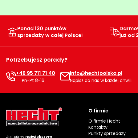
Ponad 130 punktów
Darmo
sprzedaży w całej Polsce!
już od 
Potrzebujesz porady?
+48 95 711 71 40
info@hechtpolska.pl
Pn-Pt 8-16
Napisz do nas w każdej chwili
O firmie
O firmie Hecht
Kontakty
Punkty sprzedaży
Jesteśmy
największym