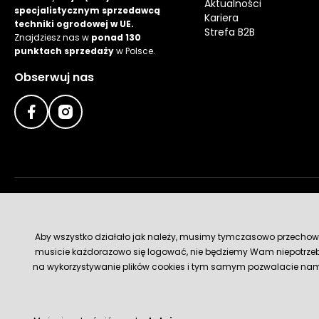
Aktualności
specjalistycznym sprzedawcą
Kariera
techniki ogrodowej w UE.
Strefa B2B
Znajdziesz nas w
ponad 130
punktach sprzedaży
w Polsce.
Obserwuj nas
Metody płatności
Aby wszystko działało jak należy, musimy tymczasowo przechowywa
musicie każdorazowo się logować, nie będziemy Wam niepotrzeb
na wykorzystywanie plików cookies i tym samym pozwalacie nam u