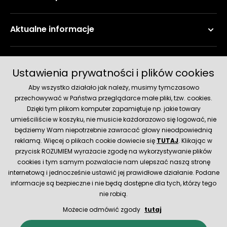
Aktualne informacje
Metody płatności
Ustawienia prywatności i plików cookies
Aby wszystko działało jak należy, musimy tymczasowo
przechowywać w Państwa przeglądarce małe pliki, tzw. cookies.
Dzięki tym plikom komputer zapamiętuje np. jakie towary
umieściliście w koszyku, nie musicie każdorazowo się logować, nie
będziemy Wam niepotrzebnie zawracać głowy nieodpowiednią
reklamą. Więcej o plikach cookie dowiecie się
TUTAJ
. Klikając w
przycisk ROZUMIEM wyrażacie zgodę na wykorzystywanie plików
Metody dostawy
cookies i tym samym pozwalacie nam ulepszać naszą stronę
internetową i jednocześnie ustawić jej prawidłowe działanie. Podane
informacje są bezpieczne i nie będą dostępne dla tych, którzy tego
nie robią.
Możecie odmówić zgody
tutaj
© 2026 Hecht.cz
Polityka Cookies
Regulamin sklepu