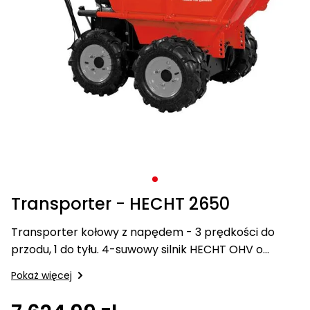
trawy
do liści
Akcesoria
Przedłużacze
Ciasteczka
1278
spalinowe
elektryczne
Akcesoria
Leżaki
Klimatory
Części i
elektryczne
elektryczne
ogrodowe
ręczne
ochronne
elektryczne
i aeratory
Glebogryzarki
program
ogrodowe
UTV
Części i
Akcesoria
Akcesoria
Haki i
Spawarki
Filtry
i sauny
Nagrzewnice
Samochody,
Budy
do
Piły
Pługi
do
ogrodowe
wodne
akcesoria
Hydrofory
Strug
Aeratory i
spalinowe
i kultywatory
1278
Spalinowe
akcesoria
ACCU
Akcesoria do
do
do
obracaki
i
do
olejowe
quady i
dla
żywopłotu
do
do
skuterów
Końcówki
Kosiarki
do
Akcesoria
Akcesoria do
Buggy
Części i
wertykulatory
spalinowe
Hulajnogi
dmuchawy
do
program
myjek
zamiatarki
odśnieżarki
do
przyłbice
basenu
Przysmaki
motorki
psów
Zabawki
Ławki
gałęzi
śniegu
Wentylatory
Części i
i złączki
ACCU
spalinowe
podkaszarek
do grilli
opryskiwaczy
spalinowe
akcesoria
do trawy
elektryczne
do liści
Akcesoria
wykaszarek
6260
Akcesoria
ciśnieniowych
drewna
do
Nagrzewnice
ogrodowe
kolumnowe
akcesoria do
Akcesoria do
ogrodowe
program
Frezarki
dla
i kos
do
Odkurzacze
i części
Drapaki
do nożyc
spawania
gazowe
Trampoliny
Łopaty
Kosiarki
wertykulatorów
glebogryzarek
6260
Crossy
Części i
traktorków
ACCU
Łopaty,
dzieci
automatyczne
do pomp
dla
ogrodowych
ogrodowe
Podkaszarki
plastikowe
Kaski
Krzesła i
Węże
Grzejniki
akumulatorowe
i aeratorów
i
elektryczne
akcesoria
ogrodowych
program
szpadle
Betoniarki
kotów
do śniegu
fotele
ACCU
ogrodowe
elektryczne
Spawarki
kultywatorów
dla
Siatki,
5140
i widły
budowlane
Skutery
Artykuły
ogrodowe
program
Kosiarki
Crossy
Meble
dmuchaw
szczotki,
Nakładki
podwodne
5140
Akcesoria
Klatki
dla
trójkołowe
spalinowe
ogrodowe
do liści
odkurzacze
Odkurzacze
antypoślizgowe
Stoły
Sekatory
grzewcze
Mieszadła
zwierząt
przemysłowe
na buty
ogrodowe
Kosiarki
Kosy
Akumulatory
Akcesoria
Kurnik
listwowe
mechaniczne
do quadów
do
Piły i
dla
Skuwacze
Kompresory
Bony
Stoliki
Transporter - HECHT 2650
i
Piły
do trawy
basenu
noże
kur
do lodu
warsztatowe
na
podarunkowe
bębnowe
Akcesoria
(wykaszarki)
kółkach
Transporter kołowy z napędem - 3 prędkości do
do quada
Uzdatnianie
Piły
Pielęgnacja
Wiertnice
Kosiarki
Kultywatory i
Inne
Ogrzewanie
wody
przodu, 1 do tyłu. 4-suwowy silnik HECHT OHV o
ramowe
sierści
glebowe
Huśtawki
bijakowe
glebogryzarki
Kaski
pojemności 196 cm3. Waga 170 kg. Max. ciężar
domu
ogrodowe
ogrodowe
na
Pokaż więcej
Testery
Legowiska
Agregaty
ładunku 500 kg.
Siekiery
Części i
crossa
Akcesoria
wody
dla psów
prądotwórcze
Oświetlenie
akcesoria
Programy
i