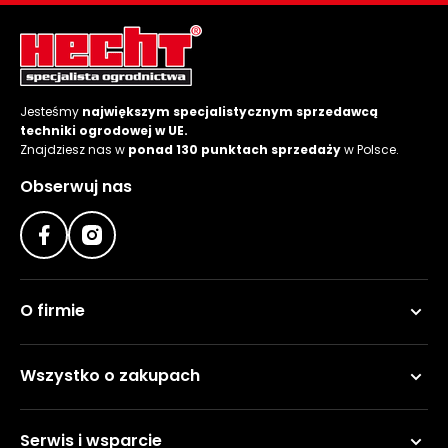
Jesteśmy
największym specjalistycznym sprzedawcą
techniki ogrodowej w UE.
Znajdziesz nas w
ponad 130 punktach sprzedaży
w Polsce.
Obserwuj nas
O firmie
Wszystko o zakupach
Serwis i wsparcie