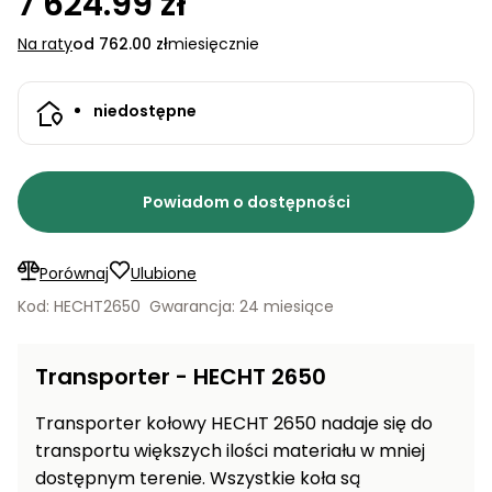
7 624.99 zł
ogrodowe
do
akumulatorowe
quada
Karmy
Stoły
Detergenty
kosiarek
Tokarki
Na raty
od 762.00 zł
miesięcznie
PROMINENT
warsztatowe
Parasole
Sekatory
ogrodowe
Noże do
ogrodowe
Zabawki
kosiarek
Koparki
wodne
niedostępne
Domki
Akcesoria
ogrodowe
do
Zagęszczarki
Inne
podlewania
i
Akcesoria
ogrodu
Powiadom o dostępności
transportery
na
balkon i
Grille
taras
ogrodowe
Zamiatarki
Porównaj
Ulubione
Kod: HECHT2650
Gwarancja: 24 miesiące
Piły
Piły do
ogrodowe
betonu
do cięcia
Transporter - HECHT 2650
drewna
Narzędzia
pomiarowe
Transporter kołowy HECHT 2650 nadaje się do
Łuparki
do
do
transportu większych ilości materiału w mniej
warsztatu
drewna
dostępnym terenie. Wszystkie koła są