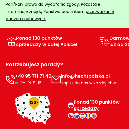
Pan/Pani prawo do wycofania zgody. Pozostałe
informacje znajdą Państwo pod linkiem
przetwarzanie
danych osobowych.
Ponad 130 punktów
Darmow
sprzedaży w całej Polsce!
już od 2
Potrzebujesz porady?
+48 95 711 71 40
info@hechtpolska.pl
Pn-Pt 8-16
Napisz do nas w każdej chwili
Ponad 130 punktów
sprzedaży