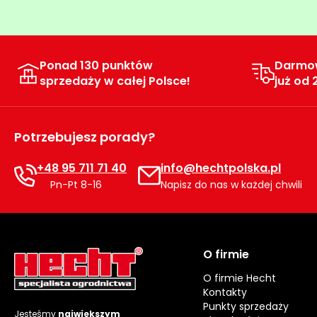
Ponad 130 punktów
Darmo
sprzedaży w całej Polsce!
już od 
Potrzebujesz porady?
+48 95 711 71 40
info@hechtpolska.pl
Pn-Pt 8-16
Napisz do nas w każdej chwili
O firmie
O firmie Hecht
Kontakty
Punkty sprzedaży
Jesteśmy
największym