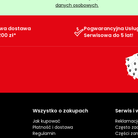
danych osobowych.
wa dostawa
Pogwarancyjna Usłu
200 zł*
Serwisowa do 5 lat!
Wszystko o zakupach
Serwis i
Jak kupować
Reklamacj
Płatność i dostawa
Często za
Regulamin
Części za