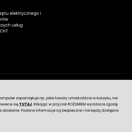
zętu elektrycznego i
orów
zych usług
ECHT
dostawy
mputer zapamiętuje np. jakie towary umieściliście w koszyku, nie
wiecie się
TUTAJ
. Klikając w przycisk ROZUMIEM wyrażacie zgodę
 działanie. Podane informacje są bezpieczne i nie będą dostępne