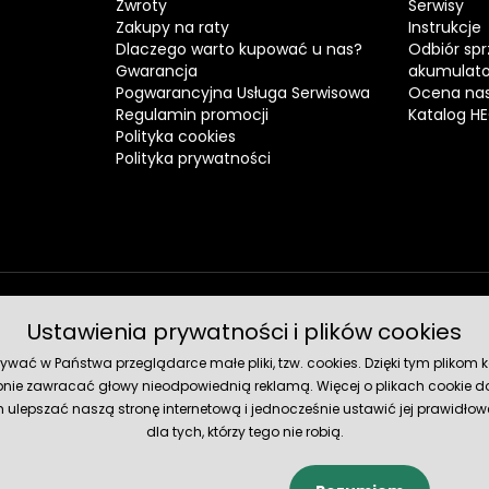
Zwroty
Serwisy
Zakupy na raty
Instrukcje
Dlaczego warto kupować u nas?
Odbiór spr
Gwarancja
akumulat
Pogwarancyjna Usługa Serwisowa
Ocena nas
Regulamin promocji
Katalog H
Polityka cookies
Polityka prywatności
Ustawienia prywatności i plików cookies
Metody 
ć w Państwa przeglądarce małe pliki, tzw. cookies. Dzięki tym plikom ko
nie zawracać głowy nieodpowiednią reklamą. Więcej o plikach cookie do
lepszać naszą stronę internetową i jednocześnie ustawić jej prawidłowe
dla tych, którzy tego nie robią.