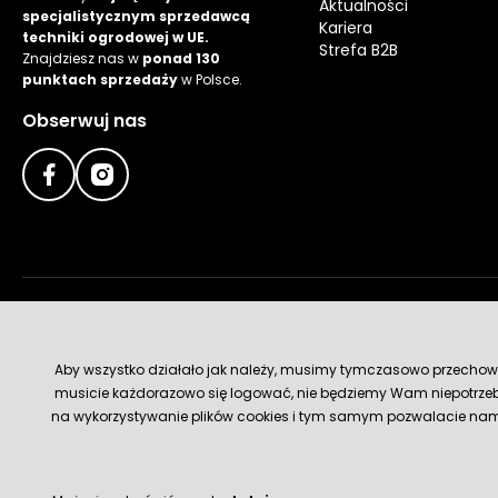
Aktualności
specjalistycznym sprzedawcą
Kariera
techniki ogrodowej w UE.
Strefa B2B
Znajdziesz nas w
ponad 130
punktach sprzedaży
w Polsce.
Obserwuj nas
Metody płatności
Aby wszystko działało jak należy, musimy tymczasowo przechowywa
musicie każdorazowo się logować, nie będziemy Wam niepotrzeb
na wykorzystywanie plików cookies i tym samym pozwalacie nam u