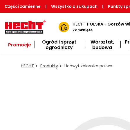
Części zamienne
|
Wszystko o zakupach
|
Punkty sp
HECHT POLSKA - Gorzów Wi
Zamknięte
Ogród i sprzęt
Warsztat,
P
Promocje
ogrodniczy
budowa
HECHT
Produkty
Uchwyt zbiornika paliwa