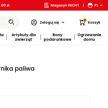
00 zł
Magazyn HECHT
|
PL
0
Zaloguj się
Koszyk
la
Artykuły dla
Bony
Ogrzewanie
zwierząt
podarunkowe
domu
rnika paliwa