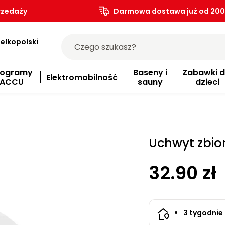
rzedaży
Darmowa dostawa już od 200.
elkopolski
rogramy
Baseny i
Zabawki d
Elektromobilność
ACCU
sauny
dzieci
Uchwyt zbio
32.90 zł
3 tygodnie