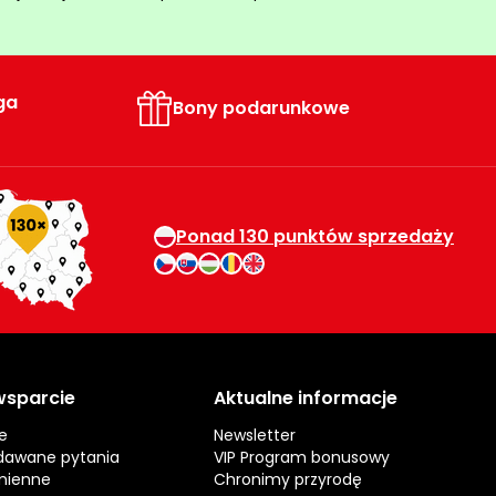
ga
Bony podarunkowe
Ponad 130 punktów sprzedaży
 wsparcie
Aktualne informacje
e
Newsletter
dawane pytania
VIP Program bonusowy
mienne
Chronimy przyrodę