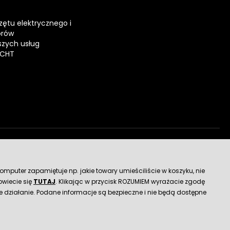
zętu elektrycznego i
orów
zych usług
ECHT
dostawy
mputer zapamiętuje np. jakie towary umieściliście w koszyku, nie
wiecie się
TUTAJ
. Klikając w przycisk ROZUMIEM wyrażacie zgodę
 działanie. Podane informacje są bezpieczne i nie będą dostępne