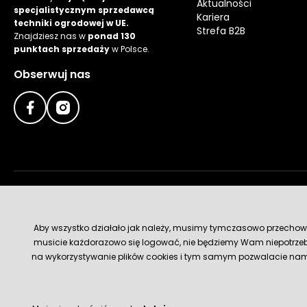
Aktualności
specjalistycznym sprzedawcą
Kariera
techniki ogrodowej w UE.
Strefa B2B
Znajdziesz nas w
ponad 130
punktach sprzedaży
w Polsce.
Obserwuj nas
Metody płatności
Aby wszystko działało jak należy, musimy tymczasowo przechowywa
musicie każdorazowo się logować, nie będziemy Wam niepotrzeb
na wykorzystywanie plików cookies i tym samym pozwalacie nam u