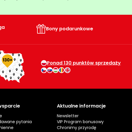
ga
Bony podarunkowe
Ponad 130 punktów sprzedaży
 wsparcie
Aktualne informacje
e
Newsletter
dawane pytania
VIP Program bonusowy
mienne
Chronimy przyrodę