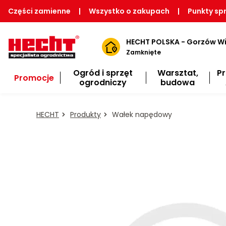
Części zamienne
|
Wszystko o zakupach
|
Punkty sp
HECHT POLSKA - Gorzów Wi
Zamknięte
Ogród i sprzęt
Warsztat,
P
Promocje
ogrodniczy
budowa
HECHT
Produkty
Wałek napędowy