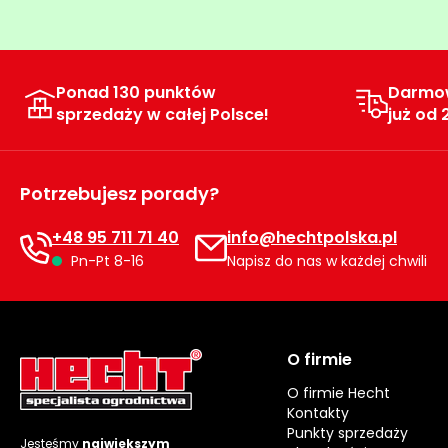
Ponad 130 punktów
Darmo
sprzedaży w całej Polsce!
już od 
Potrzebujesz porady?
+48 95 711 71 40
info@hechtpolska.pl
Pn-Pt 8-16
Napisz do nas w każdej chwili
O firmie
O firmie Hecht
Kontakty
Punkty sprzedaży
Jesteśmy
największym