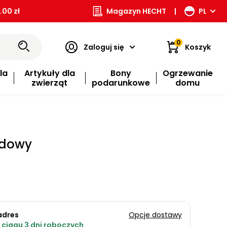
00 zł
Magazyn HECHT
|
PL
0
Zaloguj się
Koszyk
la
Artykuły dla
Bony
Ogrzewanie
zwierząt
podarunkowe
domu
ędowy
adres
Opcje dostawy
ciągu 3 dni roboczych