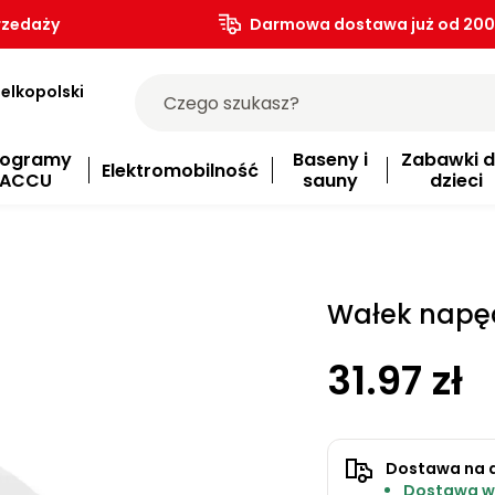
rzedaży
Darmowa dostawa już od 200.
elkopolski
rogramy
Baseny i
Zabawki d
Elektromobilność
ACCU
sauny
dzieci
Wałek nap
31.97 zł
Dostawa na 
Dostawa w 