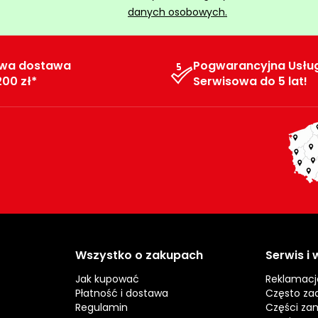
danych osobowych.
wa dostawa
Pogwarancyjna Usłu
200 zł*
Serwisowa do 5 lat!
Wszystko o zakupach
Serwis i
Jak kupować
Reklamacj
Płatność i dostawa
Często za
Regulamin
Części za