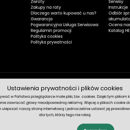
Zwroty
Serwisy
Zakupy na raty
Instrukcje
Dlaczego warto kupować u nas?
Odbiór spr
Gwarancja
akumulat
Pogwarancyjna Usługa Serwisowa
Ocena nas
Regulamin promocji
Katalog H
Polityka cookies
Polityka prywatności
Ustawienia prywatności i plików cookies
Metody 
ć w Państwa przeglądarce małe pliki, tzw. cookies. Dzięki tym plikom ko
nie zawracać głowy nieodpowiednią reklamą. Więcej o plikach cookie do
lepszać naszą stronę internetową i jednocześnie ustawić jej prawidłowe
dla tych, którzy tego nie robią.