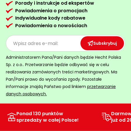
Porady i instrukcje od ekspertów
Wentylatory,
Rozdrabniacze
Powiadomienia o promocjach
klimatyzacje
do gałęzi
Indywidualne kody rabatowe
Prostowniki
Ogrodowe
Powiadomienia o nowościach
samochodowe
dmuchawy
i
Akcesoria
Subskrybuj
odkurzacze
warsztatowe
do liści
Administratorem Pana/Pani danych będzie Hecht Polska
Ogrzewanie
Taczki,
Sp. z o.o.. Przetwarzanie będzie odbywać się w celu
garażu i
wózki i
realizowania zamówionych treści marketingowych. Ma
warsztatu
przyczepki
Pan/Pani prawo do wycofania zgody. Pozostałe
ogrodowe
Wciągarki
informacje znajdą Państwo pod linkiem
przetwarzanie
elektryczne
Rozsiewacze
danych osobowych.
i ręczne
sadownicze
Pompy i
Ponad 130 punktów
Darmow
hydrofory
sprzedaży w całej Polsce!
już od 2
ogrodowe