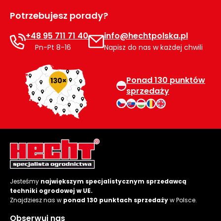
Myjki
Potrzebujesz porady?
ciśnieniowe
+48 95 711 71 40
info@hechtpolska.pl
Zamiatarki
Pn-Pt 8-16
Napisz do nas w każdej chwili
do
chodników
Odśnieżarki
Ponad 130 punktów
i zamiatarki
sprzedaży
do śniegu
Łopaty
i pługi
do
śniegu
na
kółkach
Jesteśmy
największym specjalistycznym sprzedawcą
techniki ogrodowej w UE.
Opryskiwacze
Znajdziesz nas w
ponad 130 punktach sprzedaży
w Polsce.
sadownicze i
ogrodowe do
Obserwuj nas