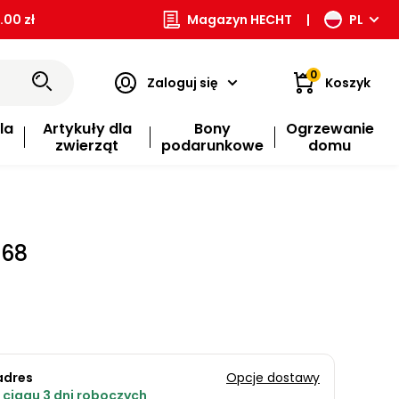
00 zł
Magazyn HECHT
|
PL
0
Zaloguj się
Koszyk
la
Artykuły dla
Bony
Ogrzewanie
zwierząt
podarunkowe
domu
568
adres
Opcje dostawy
ciągu 3 dni roboczych