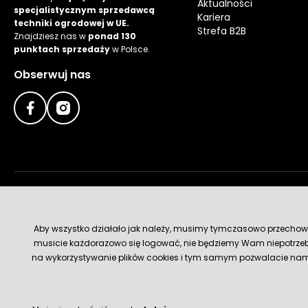
Aktualności
specjalistycznym sprzedawcą
Kariera
techniki ogrodowej w UE.
Strefa B2B
Znajdziesz nas w
ponad 130
punktach sprzedaży
w Polsce.
Obserwuj nas
Metody płatności
Aby wszystko działało jak należy, musimy tymczasowo przechowywa
musicie każdorazowo się logować, nie będziemy Wam niepotrzeb
na wykorzystywanie plików cookies i tym samym pozwalacie nam u