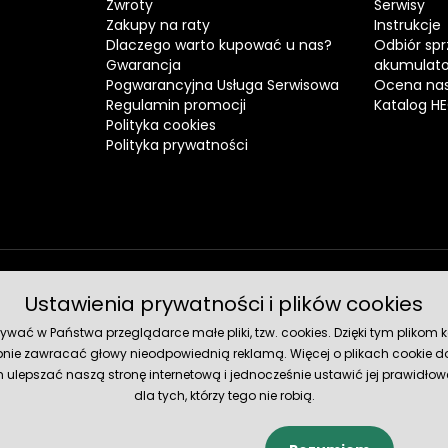
Zwroty
Serwisy
Zakupy na raty
Instrukcje
Dlaczego warto kupować u nas?
Odbiór spr
Gwarancja
akumulat
Pogwarancyjna Usługa Serwisowa
Ocena nas
Regulamin promocji
Katalog H
Polityka cookies
Polityka prywatności
Ustawienia prywatności i plików cookies
Metody 
ć w Państwa przeglądarce małe pliki, tzw. cookies. Dzięki tym plikom ko
nie zawracać głowy nieodpowiednią reklamą. Więcej o plikach cookie do
lepszać naszą stronę internetową i jednocześnie ustawić jej prawidłowe
dla tych, którzy tego nie robią.