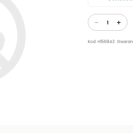
Kod: H156843
Gwaranc