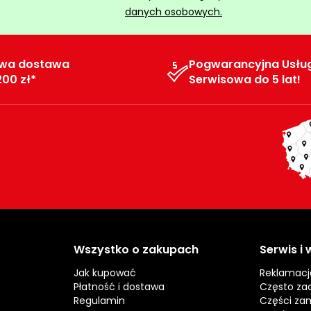
danych osobowych.
wa dostawa
Pogwarancyjna Usłu
200 zł*
Serwisowa do 5 lat!
Wszystko o zakupach
Serwis i
Jak kupować
Reklamacj
Płatność i dostawa
Często za
Regulamin
Części za