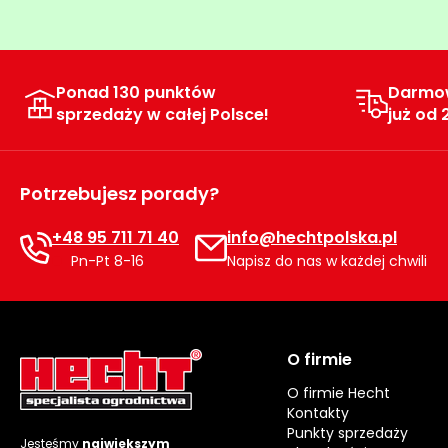
Ponad 130 punktów
Darmo
sprzedaży w całej Polsce!
już od 
Potrzebujesz porady?
+48 95 711 71 40
info@hechtpolska.pl
Pn-Pt 8-16
Napisz do nas w każdej chwili
O firmie
O firmie Hecht
Kontakty
Punkty sprzedaży
Jesteśmy
największym