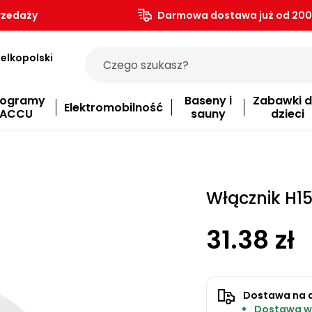
rzedaży
Darmowa dostawa już od 200.
elkopolski
rogramy
Baseny i
Zabawki d
Elektromobilność
ACCU
sauny
dzieci
Włącznik H1
31.38 zł
Dostawa na 
Dostawa w 