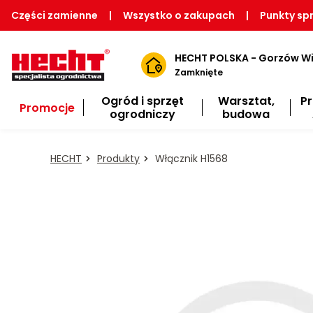
Części zamienne
|
Wszystko o zakupach
|
Punkty sp
HECHT POLSKA - Gorzów Wi
Zamknięte
Ogród i sprzęt
Warsztat,
P
Promocje
ogrodniczy
budowa
HECHT
Produkty
Włącznik H1568