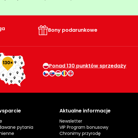
ga
Bony podarunkowe
Ponad 130 punktów sprzedaży
 wsparcie
Aktualne informacje
e
Newsletter
dawane pytania
VIP Program bonusowy
mienne
Chronimy przyrodę