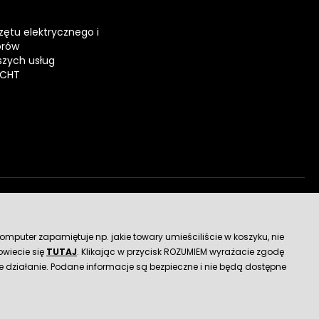
zętu elektrycznego i
orów
zych usług
ECHT
dostawy
mputer zapamiętuje np. jakie towary umieściliście w koszyku, nie
wiecie się
TUTAJ
. Klikając w przycisk ROZUMIEM wyrażacie zgodę
 działanie. Podane informacje są bezpieczne i nie będą dostępne