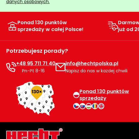
danych osobowych.
Myjki
ciśnieniowe
Ponad 130 punktów
Darmow
Zamiatarki
sprzedaży w całej Polsce!
już od 2
do
chodników
Odśnieżarki
Potrzebujesz porady?
i zamiatarki
do śniegu
+48 95 711 71 40
info@hechtpolska.pl
Pn-Pt 8-16
Napisz do nas w każdej chwili
Łopaty
i pługi
do
Ponad 130 punktów
śniegu
sprzedaży
na
kółkach
Opryskiwacze
sadownicze i
ogrodowe do