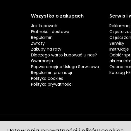
Wszystko o zakupach
Serwis i
Jak kupować
Reklamacj
Płatność i dostawa
Często za
Regulamin
Części za
Zwroty
Serwisy
Zakupy na raty
Instrukcje
Dlaczego warto kupować u nas?
Odbiór spr
Gwarancja
akumulat
Pogwarancyjna Usługa Serwisowa
Ocena nas
Regulamin promocji
Katalog H
Polityka cookies
Polityka prywatności
Ustawienia prywatności i plików cookies