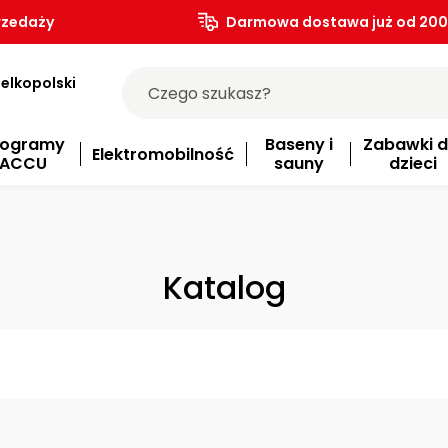
rzedaży
Darmowa dostawa już od 200.
elkopolski
rogramy
Baseny i
Zabawki d
Elektromobilność
ACCU
sauny
dzieci
Katalog