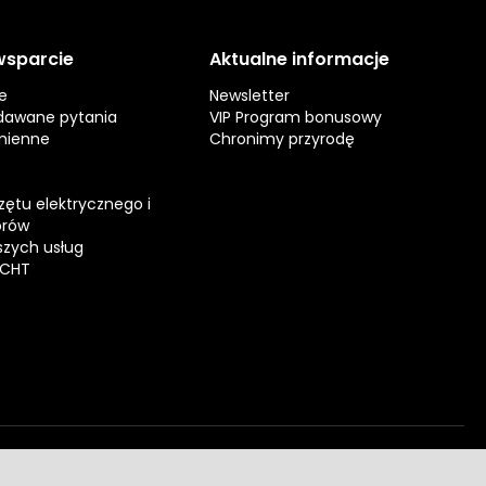
 wsparcie
Aktualne informacje
e
Newsletter
dawane pytania
VIP Program bonusowy
mienne
Chronimy przyrodę
zętu elektrycznego i
orów
zych usług
ECHT