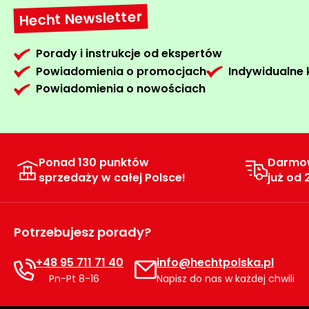
Hecht Newsletter
Porady i instrukcje od ekspertów
Powiadomienia o promocjach
Indywidualne
Powiadomienia o nowościach
Ponad 130 punktów
Darmo
sprzedaży w całej Polsce!
już od 
Potrzebujesz porady?
+48 95 711 71 40
info@hechtpolska.pl
Pn-Pt 8-16
Napisz do nas w każdej chwili