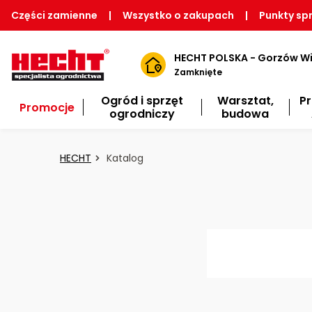
Części zamienne
|
Wszystko o zakupach
|
Punkty sp
HECHT POLSKA - Gorzów Wi
Zamknięte
Ogród i sprzęt
Warsztat,
P
Promocje
ogrodniczy
budowa
HECHT
Katalog