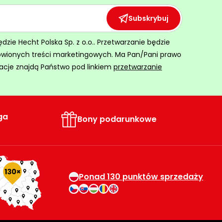
Subskrybuj
ie Hecht Polska Sp. z o.o.. Przetwarzanie będzie
ówionych treści marketingowych. Ma Pan/Pani prawo
acje znajdą Państwo pod linkiem
przetwarzanie
ga
Bony podarunkowe
Ponad 130 punktów sprzedaży