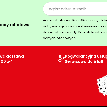
Administratorem Pana/Pani danych będz
 kody rabatowe
odbywać się w celu realizowania zam
do wycofania zgody. Pozostałe inform
danych osobowych.
wa dostawa
Pogwarancyjna Usłu
200 zł*
Serwisowa do 5 lat!