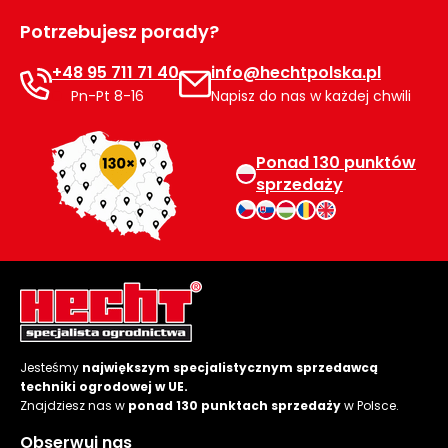
Myjki
Potrzebujesz porady?
ciśnieniowe
+48 95 711 71 40
info@hechtpolska.pl
Zamiatarki
Pn-Pt 8-16
Napisz do nas w każdej chwili
do
chodników
Odśnieżarki
Ponad 130 punktów
i zamiatarki
sprzedaży
do śniegu
Łopaty
i pługi
do
śniegu
na
kółkach
Jesteśmy
największym specjalistycznym sprzedawcą
techniki ogrodowej w UE.
Opryskiwacze
Znajdziesz nas w
ponad 130 punktach sprzedaży
w Polsce.
sadownicze i
ogrodowe do
Obserwuj nas