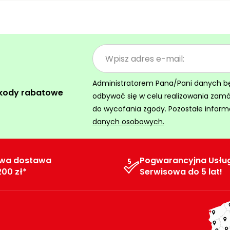
Administratorem Pana/Pani danych będz
 kody rabatowe
odbywać się w celu realizowania zam
do wycofania zgody. Pozostałe inform
danych osobowych.
wa dostawa
Pogwarancyjna Usłu
200 zł*
Serwisowa do 5 lat!