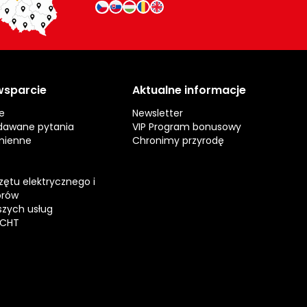
 wsparcie
Aktualne informacje
e
Newsletter
dawane pytania
VIP Program bonusowy
mienne
Chronimy przyrodę
zętu elektrycznego i
orów
zych usług
ECHT