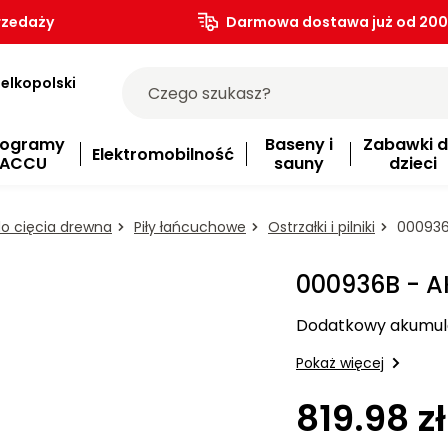
rzedaży
Darmowa dostawa już od 200.
elkopolski
rogramy
Baseny i
Zabawki d
Elektromobilność
ACCU
sauny
dzieci
do cięcia drewna
Piły łańcuchowe
Ostrzałki i pilniki
000936
000936B - 
Dodatkowy akumul
Pokaż więcej
819.98 zł