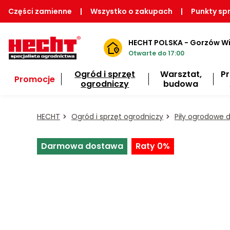
Części zamienne
|
Wszystko o zakupach
|
Punkty sp
HECHT POLSKA - Gorzów Wi
Otwarte do 17:00
Ogród i sprzęt
Warsztat,
P
Promocje
ogrodniczy
budowa
HECHT
Ogród i sprzęt ogrodniczy
Piły ogrodowe 
Darmowa dostawa
Raty 0%