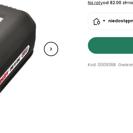
Na raty
od 82.00 zł
mie
niedostęp
Kod: 000936B
Gwaran