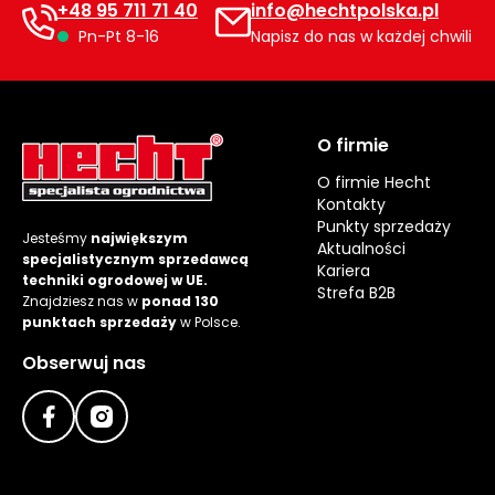
+48 95 711 71 40
info@hechtpolska.pl
Pn-Pt 8-16
Napisz do nas w każdej chwili
O firmie
O firmie Hecht
Kontakty
Punkty sprzedaży
Jesteśmy
największym
Aktualności
specjalistycznym sprzedawcą
Kariera
techniki ogrodowej w UE.
Strefa B2B
Znajdziesz nas w
ponad 130
punktach sprzedaży
w Polsce.
Obserwuj nas