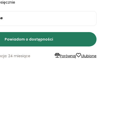
sięcznie
ne
Powiadom o dostępności
cja: 24 miesiące
Porównaj
Ulubione