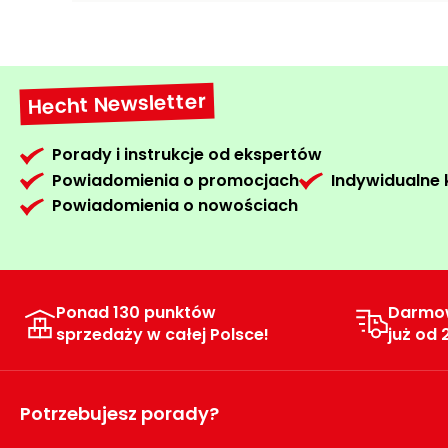
Hecht Newsletter
Porady i instrukcje od ekspertów
Powiadomienia o promocjach
Indywidualne
Powiadomienia o nowościach
Ponad 130 punktów
Darmo
sprzedaży w całej Polsce!
już od 
Potrzebujesz porady?