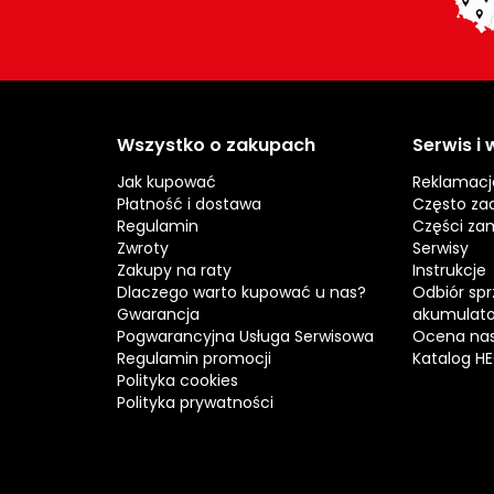
Wszystko o zakupach
Serwis i
Jak kupować
Reklamacj
Płatność i dostawa
Często za
Regulamin
Części za
Zwroty
Serwisy
Zakupy na raty
Instrukcje
Dlaczego warto kupować u nas?
Odbiór spr
Gwarancja
akumulat
Pogwarancyjna Usługa Serwisowa
Ocena nas
Regulamin promocji
Katalog H
Polityka cookies
Polityka prywatności