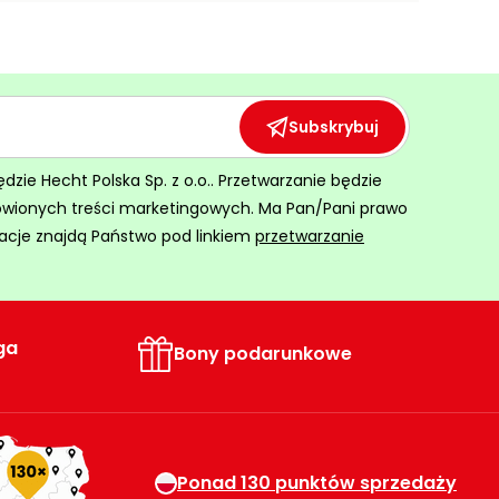
Subskrybuj
ie Hecht Polska Sp. z o.o.. Przetwarzanie będzie
ówionych treści marketingowych. Ma Pan/Pani prawo
acje znajdą Państwo pod linkiem
przetwarzanie
ga
Bony podarunkowe
Ponad 130 punktów sprzedaży