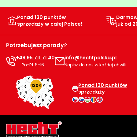
Ponad 130 punktów
Darmow
sprzedaży w całej Polsce!
już od 2
Potrzebujesz porady?
+48 95 711 71 40
info@hechtpolska.pl
Pn-Pt 8-16
Napisz do nas w każdej chwili
Ponad 130 punktów
sprzedaży