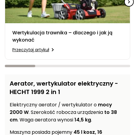
Myjki
ciśnieniowe
Zamiatarki
do
Wertykulacja trawnika – dlaczego i jak ją
chodników
wykonać
Odśnieżarki
Przeczytaj artykuł
i zamiatarki
do śniegu
Łopaty
i pługi
Aerator, wertykulator elektryczny -
do
HECHT 1999 2 in 1
śniegu
na
Elektryczny aerator / wertykulator o
mocy
kółkach
2000 W
. Szerokość robocza urządzenia
to 38
Opryskiwacze
cm
. Waga aeratora wynosi
14,5 kg
.
sadownicze i
ogrodowe do
Maszyna posiada pojemny
45 l kosz, 16