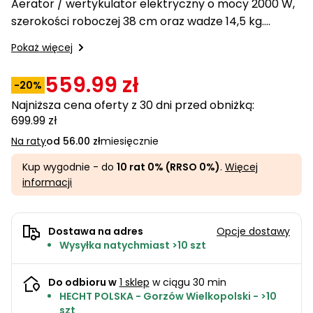
Aerator / wertykulator elektryczny o mocy 2000 W,
ogrodowe
do
akumulatorowe
quada
Karmy
Stoły
Detergenty
szerokości roboczej 38 cm oraz wadze 14,5 kg.
kosiarek
Tokarki
PROMINENT
warsztatowe
Parasole
Sekatory
Urządzenie wyposażone w dwa wałki – jeden nożowy
Pokaż więcej
ogrodowe
Noże do
ogrodowe
Zabawki
(do nacinania) oraz drugi sprężynowy (do…
kosiarek
Koparki
wodne
Domki
559.99 zł
Akcesoria
-20%
ogrodowe
do
Zagęszczarki
Najniższa cena oferty z 30 dni przed obniżką:
Inne
podlewania
i
699.99 zł
Akcesoria
ogrodu
transportery
na
Na raty
od 56.00 zł
miesięcznie
balkon i
Grille
taras
Kup wygodnie - do
10 rat 0% (RRSO 0%)
.
Więcej
ogrodowe
Zamiatarki
informacji
Piły
Piły do
ogrodowe
betonu
do cięcia
Dostawa na adres
Opcje dostawy
drewna
Wysyłka natychmiast >10 szt
Narzędzia
pomiarowe
Łuparki
do
Do odbioru w
1 sklep
w ciągu 30 min
do
HECHT POLSKA - Gorzów Wielkopolski - >10
warsztatu
drewna
szt