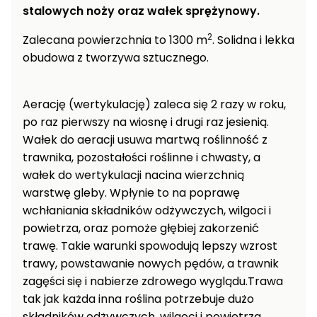
roślin
stalowych noży oraz wałek sprężynowy.
Szklarnie
2
Zalecana powierzchnia to 1300 m
. Solidna i lekka
ogrodowe
obudowa z tworzywa sztucznego.
foliowe
Tunele
Aerację (wertykulację) zaleca się 2 razy w roku,
ogrodowe
po raz pierwszy na wiosnę i drugi raz jesienią.
Kompostowniki
Wałek do aeracji usuwa martwą roślinność z
ogrodowe
trawnika, pozostałości roślinne i chwasty, a
wałek do wertykulacji nacina wierzchnią
Narzędzia
warstwę gleby. Wpłynie to na poprawę
ogrodnicze
wchłaniania składników odżywczych, wilgoci i
ręczne
powietrza, oraz pomoże głębiej zakorzenić
Ziemie i
trawę. Takie warunki spowodują lepszy wzrost
kory
trawy, powstawanie nowych pędów, a trawnik
ogrodowe
zagęści się i nabierze zdrowego wyglądu.Trawa
tak jak każda inna roślina potrzebuje dużo
Akcesoria
ogrodowe
składników odżywczych, wilgoci i powietrza.