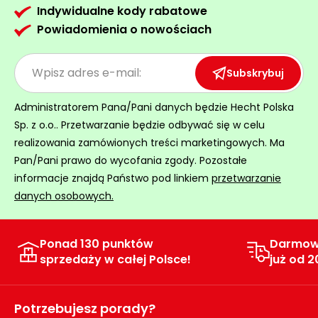
Indywidualne kody rabatowe
Powiadomienia o nowościach
Subskrybuj
Administratorem Pana/Pani danych będzie Hecht Polska
Sp. z o.o.. Przetwarzanie będzie odbywać się w celu
realizowania zamówionych treści marketingowych. Ma
Pan/Pani prawo do wycofania zgody. Pozostałe
informacje znajdą Państwo pod linkiem
przetwarzanie
danych osobowych.
Ponad 130 punktów
Darmow
sprzedaży w całej Polsce!
już od 2
Potrzebujesz porady?