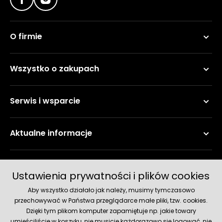
O firmie
Wszystko o zakupach
Serwis i wsparcie
Aktualne informacje
Metody płatności
Ustawienia prywatności i plików cookies
Aby wszystko działało jak należy, musimy tymczasowo
przechowywać w Państwa przeglądarce małe pliki, tzw. cookies.
Dzięki tym plikom komputer zapamiętuje np. jakie towary
umieściliście w koszyku, nie musicie każdorazowo się logować, nie