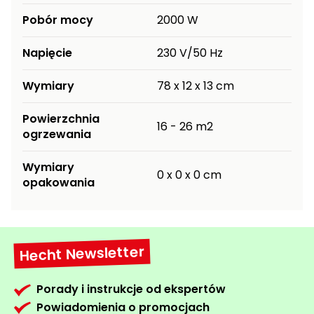
roślin
Pobór mocy
2000 W
Szklarnie
ogrodowe
Napięcie
230 V/50 Hz
foliowe
Wymiary
78 x 12 x 13 cm
Tunele
ogrodowe
Powierzchnia
16 - 26 m2
ogrzewania
Kompostowniki
ogrodowe
Wymiary
0 x 0 x 0 cm
Narzędzia
opakowania
ogrodnicze
ręczne
Ziemie i
Hecht Newsletter
kory
ogrodowe
Porady i instrukcje od ekspertów
Akcesoria
Powiadomienia o promocjach
ogrodowe