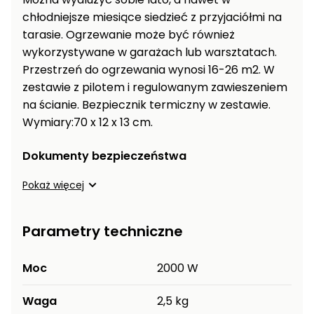
Myjki
chłodniejsze miesiące siedzieć z przyjaciółmi na
ciśnieniowe
tarasie. Ogrzewanie może być również
wykorzystywane w garażach lub warsztatach.
Zamiatarki
Przestrzeń do ogrzewania wynosi 16-26 m2. W
do
chodników
zestawie z pilotem i regulowanym zawieszeniem
na ścianie. Bezpiecznik termiczny w zestawie.
Odśnieżarki
Wymiary:70 x 12 x 13 cm.
i zamiatarki
do śniegu
Dokumenty bezpieczeństwa
Łopaty
i pługi
Pokaż więcej
do
śniegu
Parametry techniczne
na
kółkach
Moc
2000 W
Opryskiwacze
sadownicze i
Waga
2,5 kg
ogrodowe do