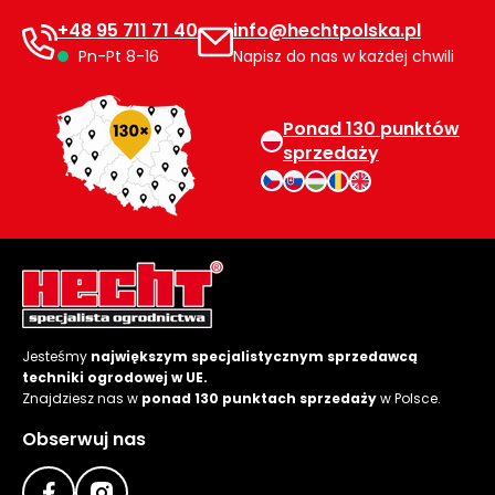
+48 95 711 71 40
info@hechtpolska.pl
Pn-Pt 8-16
Napisz do nas w każdej chwili
Ponad 130 punktów
sprzedaży
Jesteśmy
największym specjalistycznym sprzedawcą
techniki ogrodowej w UE.
Znajdziesz nas w
ponad 130 punktach sprzedaży
w Polsce.
Obserwuj nas