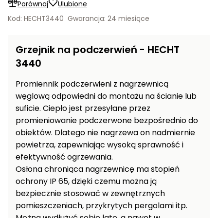
Porównaj
Ulubione
Wentylatory,
Rozdrabniacze
Kod: HECHT3440
Gwarancja: 24 miesiące
klimatyzacje
do gałęzi
Prostowniki
Ogrodowe
Grzejnik na podczerwień - HECHT
samochodowe
dmuchawy
3440
i
Akcesoria
odkurzacze
warsztatowe
Promiennik podczerwieni z nagrzewnicą
do liści
węglową odpowiedni do montażu na ścianie lub
Ogrzewanie
Taczki,
suficie. Ciepło jest przesyłane przez
garażu i
wózki i
promieniowanie podczerwone bezpośrednio do
warsztatu
przyczepki
obiektów. Dlatego nie nagrzewa on nadmiernie
ogrodowe
Wciągarki
powietrza, zapewniając wysoką sprawność i
elektryczne
Rozsiewacze
efektywność ogrzewania.
i ręczne
sadownicze
Osłona chroniąca nagrzewnicę ma stopień
ochrony IP 65, dzięki czemu można ją
Pompy i
bezpiecznie stosować w zewnętrznych
hydrofory
pomieszczeniach, przykrytych pergolami itp.
ogrodowe
Można wydłużyć sobie lato, a nawet w