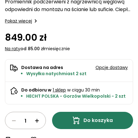
Promiennik podczerwieni z nagrzewnicą węglową
ogrodowe
do
akumulatorowe
quada
Karmy
Stoły
Detergenty
odpowiedni do montażu na ścianie lub suficie. Ciepło
kosiarek
Tokarki
PROMINENT
warsztatowe
Parasole
Sekatory
jest przesyłane przez promieniowanie podczerwone
Pokaż więcej
ogrodowe
Noże do
ogrodowe
Zabawki
bezpośrednio do obiektów. Dlatego nie nagrzewa
kosiarek
Koparki
wodne
on…
Domki
849.00 zł
Akcesoria
ogrodowe
do
Zagęszczarki
Inne
Na raty
od 85.00 zł
miesięcznie
podlewania
i
Akcesoria
ogrodu
transportery
na
balkon i
Dostawa na adres
Opcje dostawy
Grille
taras
Wysyłka natychmiast 2 szt
ogrodowe
Zamiatarki
Piły
Do odbioru w
1 sklep
w ciągu 30 min
Piły do
ogrodowe
HECHT POLSKA - Gorzów Wielkopolski - 2 szt
betonu
do cięcia
drewna
Narzędzia
pomiarowe
Łuparki
Do koszyka
do
do
warsztatu
drewna