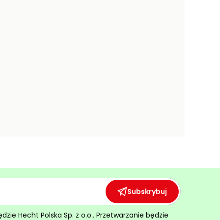
Subskrybuj
ie Hecht Polska Sp. z o.o.. Przetwarzanie będzie