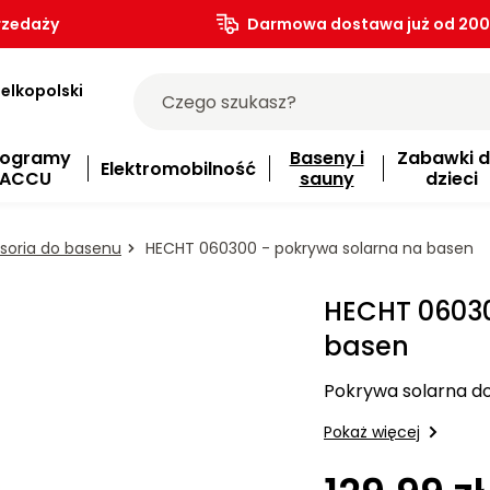
rzedaży
Darmowa dostawa już od 200.
elkopolski
rogramy
Baseny i
Zabawki d
Elektromobilność
ACCU
sauny
dzieci
soria do basenu
HECHT 060300 - pokrywa solarna na basen
HECHT 06030
basen
Pokrywa solarna d
Pokaż więcej