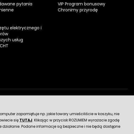
dawane pytania
VIP Program bonusowy
mienne
Chronimy przyrodę
zętu elektrycznego i
orów
zych usług
ECHT
dostawy
mputer zapamiętuje np. jakie towary umieściliście w koszyku, nie
wiecie się
TUTAJ
. Klikając w przycisk ROZUMIEM wyrażacie zgodę
 działanie. Podane informacje są bezpieczne i nie będą dostępne