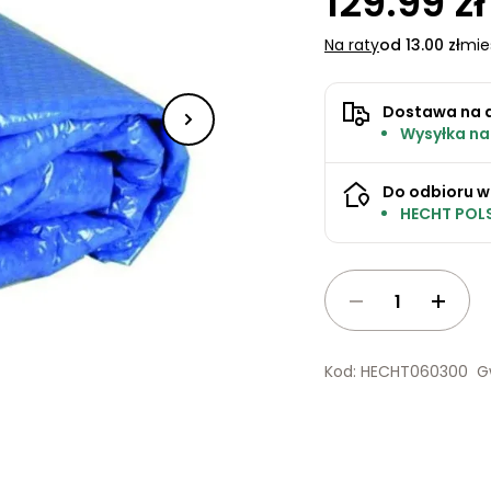
129.99 zł
Na raty
od 13.00 zł
mie
Dostawa na 
Wysyłka na
Do odbioru w
HECHT POLS
Kod: HECHT060300
G