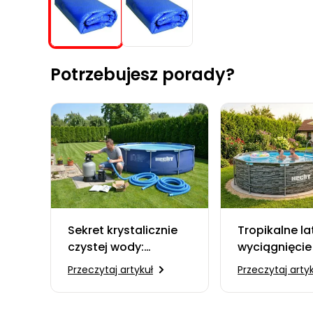
Potrzebujesz porady?
Sekret krystalicznie
Tropikalne la
czystej wody:
wyciągnięcie 
kompletny
Dlaczego wł
Przeczytaj artykuł
Przeczytaj arty
przewodnik dla
basen jest n
początkujących na
inwestycją?