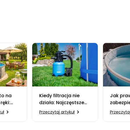
to na
Kiedy filtracja nie
Jak pra
ręki:
działa: Najczęstsze
zabezpi
asny
usterki systemów
na zimę
kuł
Przeczytaj artykuł
Przeczytaj
ajlepszą
basenowych i jak je
przed m
naprawić
utrzyma