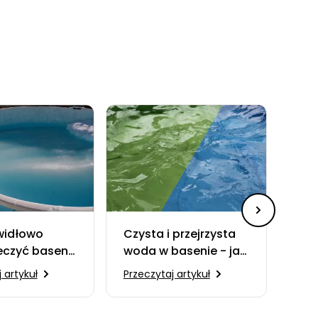
widłowo
Czysta i przejrzysta
Pod
eczyć basen
woda w basenie - jak
bas
: Ochrona
to zrobić?
to 
 artykuł
Przeczytaj artykuł
Prze
rozem i
nie basenu w