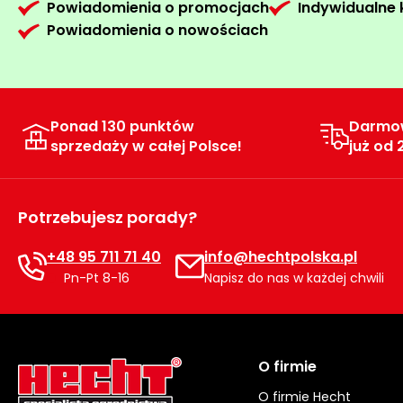
Powiadomienia o promocjach
Indywidualne
Powiadomienia o nowościach
Ponad 130 punktów
Darmo
sprzedaży w całej Polsce!
już od 
Potrzebujesz porady?
+48 95 711 71 40
info@hechtpolska.pl
Pn-Pt 8-16
Napisz do nas w każdej chwili
O firmie
O firmie Hecht