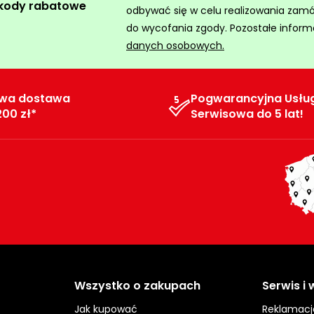
 kody rabatowe
odbywać się w celu realizowania zam
do wycofania zgody. Pozostałe inform
danych osobowych.
wa dostawa
Pogwarancyjna Usłu
200 zł*
Serwisowa do 5 lat!
Wszystko o zakupach
Serwis i
Jak kupować
Reklamacj