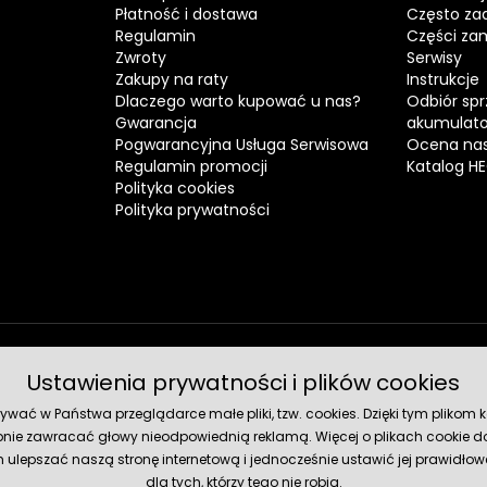
Płatność i dostawa
Często za
Regulamin
Części za
Zwroty
Serwisy
Zakupy na raty
Instrukcje
Dlaczego warto kupować u nas?
Odbiór spr
Gwarancja
akumulat
Pogwarancyjna Usługa Serwisowa
Ocena nas
Regulamin promocji
Katalog H
Polityka cookies
Polityka prywatności
Ustawienia prywatności i plików cookies
Metody 
ć w Państwa przeglądarce małe pliki, tzw. cookies. Dzięki tym plikom ko
nie zawracać głowy nieodpowiednią reklamą. Więcej o plikach cookie do
lepszać naszą stronę internetową i jednocześnie ustawić jej prawidłowe
dla tych, którzy tego nie robią.