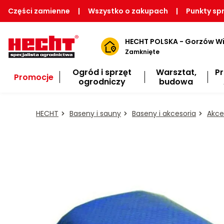
Części zamienne
|
Wszystko o zakupach
|
Punkty sp
HECHT POLSKA - Gorzów Wi
Zamknięte
Ogród i sprzęt
Warsztat,
P
Promocje
ogrodniczy
budowa
HECHT
Baseny i sauny
Baseny i akcesoria
Akce