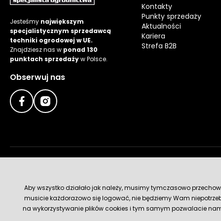
Kontakty
Punkty sprzedaży
Jesteśmy
największym
Aktualności
specjalistycznym sprzedawcą
Kariera
techniki ogrodowej w UE.
Strefa B2B
Znajdziesz nas w
ponad 130
punktach sprzedaży
w Polsce.
Obserwuj nas
Metody płatności
Aby wszystko działało jak należy, musimy tymczasowo przechowywa
musicie każdorazowo się logować, nie będziemy Wam niepotrzeb
na wykorzystywanie plików cookies i tym samym pozwalacie nam u