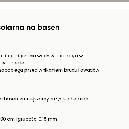
dobrym 
solarna na basen
a do podgrzania wody w basenie, a w
a w basenie
, zapobiega przed wnikaniem brudu i owadów
na basen, zmniejszamy zużycie chemii do
00 cm i grubości 0,18 mm