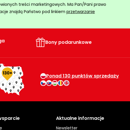
ówionych treści marketingowych. Ma Pan/Pani prawo
acje znajdą Państwo pod linkiem
przetwarzanie
ga
Bony podarunkowe
Ponad 130 punktów sprzedaży
 wsparcie
Aktualne informacje
e
Newsletter