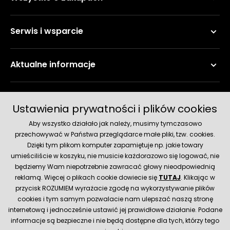
Serwis i wsparcie
Aktualne informacje
Metody płatności
Ustawienia prywatności i plików cookies
Aby wszystko działało jak należy, musimy tymczasowo
przechowywać w Państwa przeglądarce małe pliki, tzw. cookies.
Dzięki tym plikom komputer zapamiętuje np. jakie towary
umieściliście w koszyku, nie musicie każdorazowo się logować, nie
będziemy Wam niepotrzebnie zawracać głowy nieodpowiednią
reklamą. Więcej o plikach cookie dowiecie się
TUTAJ
. Klikając w
przycisk ROZUMIEM wyrażacie zgodę na wykorzystywanie plików
Metody dostawy
cookies i tym samym pozwalacie nam ulepszać naszą stronę
internetową i jednocześnie ustawić jej prawidłowe działanie. Podane
informacje są bezpieczne i nie będą dostępne dla tych, którzy tego