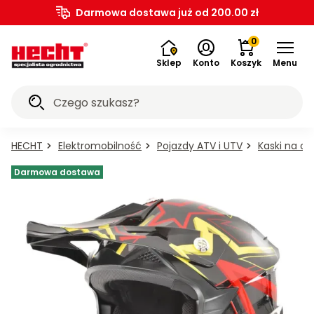
Meble
mechaniczne
Programy
Sekatory
do
Grille
ogrodowe
Rozdrabniacze
Myjki
do
sadownicze i
Akcesoria
Warsztat,
Narzędzia
Odkurzacze
Kompresory
Wiertnice
Agregaty
Akcesoria
Programy
Baseny
Baseny i
Karmy
Ogrzewanie
Darmowa dostawa już od 200.00 zł
sprzęt
do
do
wertykulatory
Podkaszarki
glebogryzarki
do
i
hydrofory
do
i zamiatarki
ogrodowe
ogrodnicze
Elektronarzędzia
Koparki
Zamiatarki
garażu i
elektryczne
program
program
program
program
program
Elektromobilność
Rowery
Skutery
dla
ATV i
dla
dla
dla
dla
Nagrzewnice
PL
ogrodowe
do trawy
akumulatorowe
ogrodowe
podlewania
ogrodowe
do cięcia
do gałęzi
ciśnieniowe
śniegu
ogrodowe do
ogrodowe
budowa
akumulatorowe
przemysłowe
warsztatowe
glebowe
prądotwórcze
warsztatowe
ACCU
i sauny
akcesoria
PROMINENT
domu
ogrodniczy
trawy
koszenia
do trawy
ogrodowe
drewna
odkurzacze
ogrodowe
chodników
do śniegu
foliowe
ręczne
warsztatu
i ręczne
6020
5040
1278
6260
5140
seniorów
UTV
dzieci
zwierząt
psów
kotów
0
(wykaszarki)
ogrodu
drewna
na
roślin
trawy
do liści
Sklep
Konto
Koszyk
Menu
Promocje
kółkach
Wszystko w
Wszystko w
Wszystko w
Wszystko w
Wszystko w
Wszystko w
Wszystko w
Wszystko w
Wszystko w
Wszystko w
Wszystko w
Wszystko w
Wszystko w
Wszystko w
Wszystko w
Wszystko w
Wszystko w
Wszystko w
Wszystko w
Wszystko w
Wszystko w
Wszystko w
Wszystko w
Wszystko w
Wszystko w
Wszystko w
Wszystko w
Wszystko
Wszystko
Wszystko
Wszystko
Wszystko
Wszystko
Wszystko
Wszystko
Wszystko
Wszystko
Wszystko
Wszystko
Wszystko
Wszystko
Wszystko
Wszystko
Wszystko
Wszystko
Wszystko
Wszystko
Wszystko
Wszystko
Wszystko
Wszystko
Wszystko
Wszystko
Wszystko
Wszystko
Wszystko
Wszystko
ategorii
w kategorii
w kategorii
w kategorii
w kategorii
w kategorii
w kategorii
w kategorii
w kategorii
kategorii
kategorii
kategorii
kategorii
kategorii
kategorii
kategorii
kategorii
kategorii
kategorii
kategorii
kategorii
kategorii
kategorii
kategorii
kategorii
kategorii
kategorii
kategorii
kategorii
kategorii
kategorii
kategorii
kategorii
kategorii
kategorii
w
w
w
w
w
w
w
w
w
w
w
w
w
w
w
w
w
w
w
w
w
w
Kosy
Ogród i
ktromobilność
ektronarzędzia
ozdrabniacze
pryskiwacze
echaniczne
ultywatory i
Nagrzewnice
Podkaszarki
Kompresory
Odkurzacze
Ogrzewanie
Ogrzewanie
Odśnieżarki
Zamiatarki
Zamiatarki
Ogrodowe
Narzędzia
Narzędzia
Wciągarki
Akcesoria
Akcesoria
Akcesoria
Aeratory i
Programy
Agregaty
Traktorki
Sekatory
Szklarnie
kategorii
kategorii
kategorii
kategorii
kategorii
kategorii
kategorii
kategorii
kategorii
kategorii
kategorii
kategorii
kategorii
kategorii
kategorii
kategorii
kategorii
kategorii
kategorii
kategorii
kategorii
kategorii
Pompy i
Ogród i
Karmy
Meble
Grille
Myjki
Piły
sprzęt
umulatorowe
umulatorowe
rądotwórcze
ertykulatory
lebogryzarki
arsztatowe
arsztatowe
rzemysłowe
adownicze i
i zamiatarki
ciśnieniowe
elektryczne
ogrodnicze
PROMINENT
dmuchawy
ogrodowe
ogrodowe
ogrodowe
ogrodowe
ogrodowe
ogrodowe
ogrodowe
Warsztat,
hydrofory
Programy
Wiertnice
do gałęzi
do trawy
Zabawki
Łopaty i
garażu i
Baseny i
Baseny i
Artykuły
Kosiarki
Pojazdy
Pojazdy
Koparki
Skutery
Łuparki
Rowery
Karma
Karma
sprzęt
domu
ACCU
ACCU
ACCU
ACCU
ACCU
do
do
ogrodniczy
HECHT
Elektromobilność
Pojazdy ATV i UTV
Kaski na cr
Podkaszarki i
Nagrzewnice
grodowe do
(wykaszarki)
podlewania
ogrodniczy
chodników
ogrodowe
ogrodowe
warsztatu
akcesoria
do śniegu
do cięcia
do trawy
program
program
program
program
program
glebowe
budowa
pługi do
i ręczne
foliowe
ręczne
sauny
ACCU
ATV i
dla
dla
dla
dla
dla
do
do
do
i
Wiertarki
Spalinowe
Rowery
kosy
elektryczne
Warsztat,
ACCU
Sekatory
Myjki
Wiertarki
Agregaty
Karma
Kominki
Darmowa dostawa
Altany
Grille
Rowery
Skutery
akumulatorowe
odkurzacze
seniorów
koszenia
zwierząt
drewna
drewna
ogrodu
śniegu
kotów
dzieci
trawy
roślin
psów
5040
6020
6260
5140
1278
UTV
Elektryczne
Kanistry
Odkurzacze
Akcesoria
Akcesoria
Kanistry
program
akumulatorowe
ciśnieniowe
i
z
dla
typu
ogrodowe
węglowe
elektryczne
elektryczne
budowa
Kosiarki
Wertykulatory i
Glebogryzarki
Akcesoria
ACCU
Wykaszarki
Fontanny
Zamiatarki
Odśnieżarki
Haczki
Wciągarki
Baseny i
Baseny
Nagrzewnice
6020
do żywopłotu
spalinowe
wkrętarki
regulacją
psów
koza
do liści
trawy
na
Narzędzia
Młotowiertarki
Akcesoria
Kominki
Skutery
Podkaszarki
do
aeratory
i kultywatory
do
program
akumulatorowe
ogrodowe
akumulatorowe
akumulatorowe
ogrodowe
linowe
akcesoria
rozporowe
olejowe
Piły
Akcesoria
Narzędzia
Karma
Kosiarki
Pergole
Sterowniki
Grille z
Opryskiwacze
Odzież
Separatory
AVR
Kaski
Karmy
Karmy
i kosy
Programy
trawy
akumulatorowe
na
szklarni
6020
kółkach
Akcesoria
Poziome
Spalinowe
Oleje
Akcesoria
Akcesoria
Akcesoria
Akcesoria
Akcesoria
Quady
ACCU
Sekatory
Myjki
Karma
Piły
tarczowe
do
ogrodowe
dla
wrzecionowe
ogrodowe
nawadniania
wędzarnią
akumulatorowe
ochronna
popiołu
motocyklowe
mokre
mokre
elektryczne
Nagrzewnice
Spalinowe
Pojazdy
Motyki
Wykaszarki
akumulator
Pompy
Zamiatarki
Odśnieżarki
Wciągarki
Baseny
Nagrzewnice
ACCU
program
elektryczne
ciśnieniowe
dla
akumulatorowe
Agregaty
do
rowerów
dla dzieci
psów
Akumulatorowe
Elektronarzędzia
Szlifierki
Grzejniki
Sauny
Traktorki
Wertykulatory
ACCU
traktory
dla
ogrodowe
elektryczne
zanurzeniowe
spalinowe
elektryczne
łańcuchowe
stelażowe
gazowe
5040
do
akumulatorowe
kotów
Zestawy
Łopaty
inwerterowe
Akumulatory
Roboty
Pistolety
Grille
drewna
Opryskiwacze
Quady
Karmy
Karmy
Podkaszarki
ogrodowe
i aeratory
Glebogryzarki
program
ogrodowe
seniorów
Pionowe
Oleje
Akcesoria
Przedłużacze
Gokarty
Karma
żywopłotu
Baterie i
Klimatyzatory
Elektromobilność
mebli
aluminiowe
do skuterów
koszące
ogrodowe
gazowe
spalinowe
towarowe
suche
suche
i kosy
do
elektryczne
i kultywatory
5040
Elektryczne
Wykaszarki
Pompy
Zamiatarki
Odśnieżarki
Grabie
Szlifierki
Narzędzia
Nagrzewnice
Drabinki
ACCU
Myjki
na
dla
Piły
akcesoria
przenośne
ogrodowych
i metalowe
elektrycznych
spalinowe
Elektryczne
Pojazdy
koszenia
elektryczne
dmuchawy
spalinowe
powierzchniowe
ręczne
spalinowe
ogrodowe
kątowe
akumulatorowe
elektryczne
basenowe
program
Nożyce
ciśnieniowe
pedały
kotów
łańcuchowe
Grille
Kosiarki
Zraszacze
do śniegu
Opryskiwacz
Wyposażenie
Buggy
Wertykulatory
ACCU
Baseny
traktory
ATV i