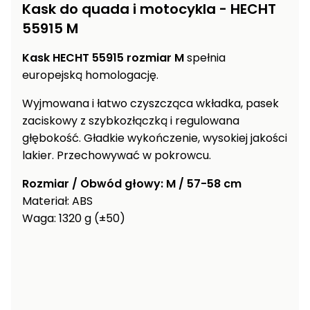
Kask do quada i motocykla - HECHT
Wentylatory,
Rozdrabniacze
55915 M
klimatyzacje
do gałęzi
Prostowniki
Kask HECHT 55915 rozmiar M
spełnia
Ogrodowe
samochodowe
dmuchawy
europejską homologację.
i
Akcesoria
Wyjmowana i łatwo czyszcząca wkładka, pasek
odkurzacze
warsztatowe
do liści
zaciskowy z szybkozłączką i regulowana
głębokość. Gładkie wykończenie, wysokiej jakości
Ogrzewanie
Taczki,
lakier. Przechowywać w pokrowcu.
garażu i
wózki i
warsztatu
przyczepki
Rozmiar / Obwód głowy: M / 57-58 cm
ogrodowe
Wciągarki
Materiał: ABS
elektryczne
Waga: 1320 g (±50)
Rozsiewacze
i ręczne
sadownicze
Pompy i
hydrofory
ogrodowe