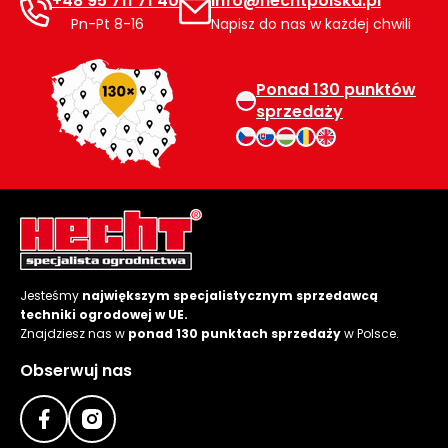
+48 95 711 71 40
info@hechtpolska.pl
roślin
Pn-Pt 8-16
Napisz do nas w każdej chwili
Szklarnie
ogrodowe
Ponad 130 punktów
foliowe
sprzedaży
Tunele
ogrodowe
Kompostowniki
ogrodowe
Narzędzia
ogrodnicze
Jesteśmy
największym specjalistycznym sprzedawcą
ręczne
techniki ogrodowej w UE.
Znajdziesz nas w
ponad 130 punktach sprzedaży
w Polsce.
Ziemie i
kory
Obserwuj nas
ogrodowe
Akcesoria
ogrodowe