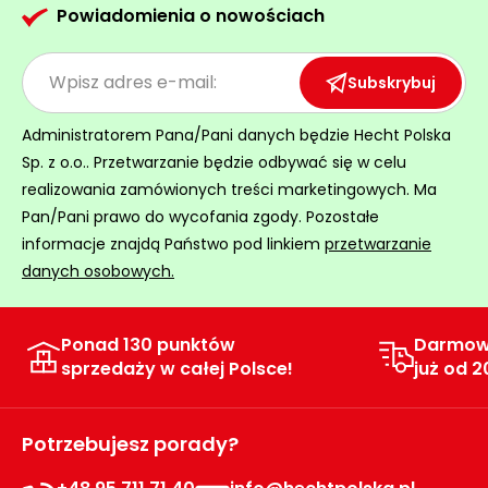
Powiadomienia o nowościach
Myjki
ciśnieniowe
Subskrybuj
Zamiatarki
do
chodników
Administratorem Pana/Pani danych będzie Hecht Polska
Sp. z o.o.. Przetwarzanie będzie odbywać się w celu
Odśnieżarki
realizowania zamówionych treści marketingowych. Ma
i zamiatarki
Pan/Pani prawo do wycofania zgody. Pozostałe
do śniegu
informacje znajdą Państwo pod linkiem
przetwarzanie
Łopaty
danych osobowych.
i pługi
do
śniegu
Ponad 130 punktów
Darmow
na
sprzedaży w całej Polsce!
już od 2
kółkach
Opryskiwacze
Potrzebujesz porady?
sadownicze i
ogrodowe do