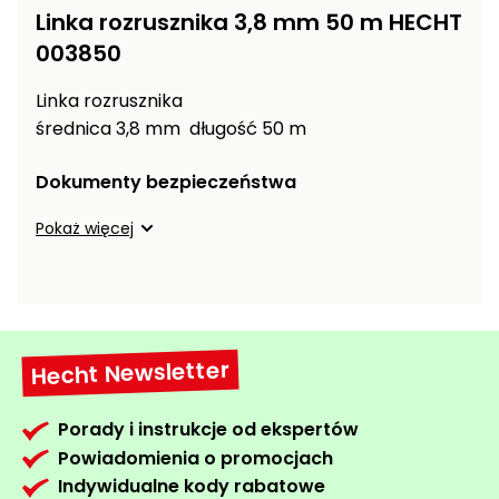
Linka rozrusznika 3,8 mm 50 m HECHT
Wentylatory,
Rozdrabniacze
klimatyzacje
003850
do gałęzi
Prostowniki
Ogrodowe
Linka rozrusznika
samochodowe
dmuchawy
średnica 3,8 mm długość 50 m
i
Akcesoria
odkurzacze
Dokumenty bezpieczeństwa
warsztatowe
do liści
Pokaż więcej
Ogrzewanie
Taczki,
garażu i
wózki i
warsztatu
przyczepki
ogrodowe
Wciągarki
elektryczne
Rozsiewacze
Hecht Newsletter
i ręczne
sadownicze
Pompy i
Porady i instrukcje od ekspertów
hydrofory
Powiadomienia o promocjach
ogrodowe
Indywidualne kody rabatowe