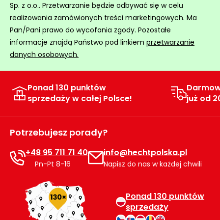
Sp. z o.o.. Przetwarzanie będzie odbywać się w celu
Myjki
realizowania zamówionych treści marketingowych. Ma
ciśnieniowe
Pan/Pani prawo do wycofania zgody. Pozostałe
Zamiatarki
informacje znajdą Państwo pod linkiem
przetwarzanie
do
danych osobowych.
chodników
Odśnieżarki
Ponad 130 punktów
Darmow
i zamiatarki
sprzedaży w całej Polsce!
już od 2
do śniegu
Łopaty
i pługi
Potrzebujesz porady?
do
śniegu
+48 95 711 71 40
info@hechtpolska.pl
na
Pn-Pt 8-16
Napisz do nas w każdej chwili
kółkach
Opryskiwacze
Ponad 130 punktów
sadownicze i
sprzedaży
ogrodowe do