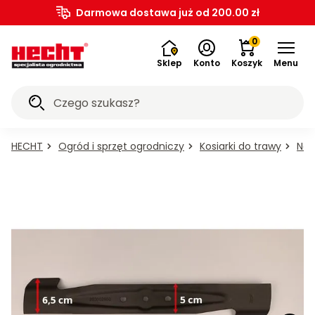
Meble
mechaniczne
Programy
Sekatory
do
Grille
ogrodowe
Rozdrabniacze
Myjki
do
sadownicze i
Akcesoria
Warsztat,
Narzędzia
Odkurzacze
Kompresory
Wiertnice
Agregaty
Akcesoria
Programy
Baseny
Baseny i
Karmy
Ogrzewanie
Darmowa dostawa już od 200.00 zł
sprzęt
do
do
wertykulatory
Podkaszarki
glebogryzarki
do
i
hydrofory
do
i zamiatarki
ogrodowe
ogrodnicze
Elektronarzędzia
Koparki
Zamiatarki
garażu i
elektryczne
program
program
program
program
program
Elektromobilność
Rowery
Skutery
dla
ATV i
dla
dla
dla
dla
Nagrzewnice
PL
ogrodowe
do trawy
akumulatorowe
ogrodowe
podlewania
ogrodowe
do cięcia
do gałęzi
ciśnieniowe
śniegu
ogrodowe do
ogrodowe
budowa
akumulatorowe
przemysłowe
warsztatowe
glebowe
prądotwórcze
warsztatowe
ACCU
i sauny
akcesoria
PROMINENT
domu
ogrodniczy
trawy
koszenia
do trawy
ogrodowe
drewna
odkurzacze
ogrodowe
chodników
do śniegu
foliowe
ręczne
warsztatu
i ręczne
6020
5040
1278
6260
5140
seniorów
UTV
dzieci
zwierząt
psów
kotów
0
(wykaszarki)
ogrodu
drewna
na
roślin
trawy
do liści
Sklep
Konto
Koszyk
Menu
Promocje
kółkach
Wszystko w
Wszystko w
Wszystko w
Wszystko w
Wszystko w
Wszystko w
Wszystko w
Wszystko w
Wszystko w
Wszystko w
Wszystko w
Wszystko w
Wszystko w
Wszystko w
Wszystko w
Wszystko w
Wszystko w
Wszystko w
Wszystko w
Wszystko w
Wszystko w
Wszystko w
Wszystko w
Wszystko w
Wszystko w
Wszystko w
Wszystko w
Wszystko
Wszystko
Wszystko
Wszystko
Wszystko
Wszystko
Wszystko
Wszystko
Wszystko
Wszystko
Wszystko
Wszystko
Wszystko
Wszystko
Wszystko
Wszystko
Wszystko
Wszystko
Wszystko
Wszystko
Wszystko
Wszystko
Wszystko
Wszystko
Wszystko
Wszystko
Wszystko
Wszystko
Wszystko
Wszystko
ategorii
w kategorii
w kategorii
w kategorii
w kategorii
w kategorii
w kategorii
w kategorii
w kategorii
kategorii
kategorii
kategorii
kategorii
kategorii
kategorii
kategorii
kategorii
kategorii
kategorii
kategorii
kategorii
kategorii
kategorii
kategorii
kategorii
kategorii
kategorii
kategorii
kategorii
kategorii
kategorii
kategorii
kategorii
kategorii
kategorii
w
w
w
w
w
w
w
w
w
w
w
w
w
w
w
w
w
w
w
w
w
w
Kosy
Ogród i
ktromobilność
ektronarzędzia
ozdrabniacze
pryskiwacze
echaniczne
ultywatory i
Nagrzewnice
Podkaszarki
Kompresory
Odkurzacze
Ogrzewanie
Ogrzewanie
Odśnieżarki
Zamiatarki
Zamiatarki
Ogrodowe
Narzędzia
Narzędzia
Wciągarki
Akcesoria
Akcesoria
Akcesoria
Aeratory i
Programy
Agregaty
Traktorki
Sekatory
Szklarnie
kategorii
kategorii
kategorii
kategorii
kategorii
kategorii
kategorii
kategorii
kategorii
kategorii
kategorii
kategorii
kategorii
kategorii
kategorii
kategorii
kategorii
kategorii
kategorii
kategorii
kategorii
kategorii
Pompy i
Ogród i
Karmy
Meble
Grille
Myjki
Piły
sprzęt
umulatorowe
umulatorowe
rądotwórcze
ertykulatory
lebogryzarki
arsztatowe
arsztatowe
rzemysłowe
adownicze i
i zamiatarki
ciśnieniowe
elektryczne
ogrodnicze
PROMINENT
dmuchawy
ogrodowe
ogrodowe
ogrodowe
ogrodowe
ogrodowe
ogrodowe
ogrodowe
Warsztat,
hydrofory
Programy
Wiertnice
do gałęzi
do trawy
Zabawki
Łopaty i
garażu i
Baseny i
Baseny i
Artykuły
Kosiarki
Pojazdy
Pojazdy
Koparki
Skutery
Łuparki
Rowery
Karma
Karma
sprzęt
domu
ACCU
ACCU
ACCU
ACCU
ACCU
do
do
ogrodniczy
HECHT
Ogród i sprzęt ogrodniczy
Kosiarki do trawy
Noż
Podkaszarki i
Nagrzewnice
grodowe do
(wykaszarki)
podlewania
ogrodniczy
chodników
ogrodowe
ogrodowe
warsztatu
akcesoria
do śniegu
do cięcia
do trawy
program
program
program
program
program
glebowe
budowa
pługi do
i ręczne
foliowe
ręczne
sauny
ACCU
ATV i
dla
dla
dla
dla
dla
do
do
do
i
Wiertarki
Spalinowe
Rowery
kosy
elektryczne
Warsztat,
ACCU
Sekatory
Myjki
Wiertarki
Agregaty
Karma
Kominki
Altany
Grille
Rowery
Skutery
akumulatorowe
odkurzacze
seniorów
koszenia
zwierząt
drewna
drewna
ogrodu
śniegu
kotów
dzieci
trawy
roślin
psów
5040
6020
6260
5140
1278
UTV
Elektryczne
Kanistry
Odkurzacze
Akcesoria
Akcesoria
Kanistry
program
akumulatorowe
ciśnieniowe
i
z
dla
typu
ogrodowe
węglowe
elektryczne
elektryczne
budowa
Kosiarki
Wertykulatory i
Glebogryzarki
Akcesoria
ACCU
Wykaszarki
Fontanny
Zamiatarki
Odśnieżarki
Haczki
Wciągarki
Baseny i
Baseny
Nagrzewnice
6020
do żywopłotu
spalinowe
wkrętarki
regulacją
psów
koza
do liści
trawy
na
Narzędzia
Młotowiertarki
Akcesoria
Kominki
Skutery
Podkaszarki
do
aeratory
i kultywatory
do
program
akumulatorowe
ogrodowe
akumulatorowe
akumulatorowe
ogrodowe
linowe
akcesoria
rozporowe
olejowe
Piły
Akcesoria
Narzędzia
Karma
Kosiarki
Pergole
Sterowniki
Grille z
Opryskiwacze
Odzież
Separatory
AVR
Kaski
Karmy
Karmy
i kosy
Programy
trawy
akumulatorowe
na
szklarni
6020
kółkach
Akcesoria
Poziome
Spalinowe
Oleje
Akcesoria
Akcesoria
Akcesoria
Akcesoria
Akcesoria
Quady
ACCU
Sekatory
Myjki
Karma
Piły
tarczowe
do
ogrodowe
dla
wrzecionowe
ogrodowe
nawadniania
wędzarnią
akumulatorowe
ochronna
popiołu
motocyklowe
mokre
mokre
elektryczne
Nagrzewnice
Spalinowe
Pojazdy
Motyki
Wykaszarki
akumulator
Pompy
Zamiatarki
Odśnieżarki
Wciągarki
Baseny
Nagrzewnice
ACCU
program
elektryczne
ciśnieniowe
dla
akumulatorowe
Agregaty
do
rowerów
dla dzieci
psów
Akumulatorowe
Elektronarzędzia
Szlifierki
Grzejniki
Sauny
Traktorki
Wertykulatory
ACCU
traktory
dla
ogrodowe
elektryczne
zanurzeniowe
spalinowe
elektryczne
łańcuchowe
stelażowe
gazowe
5040
do
akumulatorowe
kotów
Zestawy
Łopaty
inwerterowe
Akumulatory
Roboty
Pistolety
Grille
drewna
Opryskiwacze
Quady
Karmy
Karmy
Podkaszarki
ogrodowe
i aeratory
Glebogryzarki
program
ogrodowe
seniorów
Pionowe
Oleje
Akcesoria
Przedłużacze
Gokarty
Karma
żywopłotu
Baterie i
Klimatyzatory
Elektromobilność
mebli
aluminiowe
do skuterów
koszące
ogrodowe
gazowe
spalinowe
towarowe
suche
suche
i kosy
do
elektryczne
i kultywatory
5040
Elektryczne
Wykaszarki
Pompy
Zamiatarki
Odśnieżarki
Grabie
Szlifierki
Narzędzia
Nagrzewnice
Drabinki
ACCU
Myjki
na
dla
Piły
akcesoria
przenośne
ogrodowych
i metalowe
elektrycznych
spalinowe
Elektryczne
Pojazdy
koszenia
elektryczne
dmuchawy
spalinowe
powierzchniowe
ręczne
spalinowe
ogrodowe
kątowe
akumulatorowe
elektryczne
basenowe
program
Nożyce
ciśnieniowe
pedały
kotów
łańcuchowe
Grille
Kosiarki
Zraszacze
do śniegu
Opryskiwacz
Wyposażenie
Buggy
Wertykulatory
ACCU
Baseny
traktory
ATV i