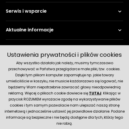
Serwis i wsparcie
Aktualne informacje
Metody płatności
Ustawienia prywatności i plików cookies
Aby wszystko działało jak należy, musimy tymczasowo
przechowywać w Państwa przeglądarce małe pliki, tzw. cookies.
Dzięki tym plikom komputer zapamiętuje np. jakie towary
umieściliście w koszyku, nie musicie każdorazowo się logować, nie
będziemy Wam niepotrzebnie zawracać głowy nieodpowiednią
reklamą. Więcej o plikach cookie dowiecie się
TUTAJ
. Klikając w
przycisk ROZUMIEM wyrażacie zgodę na wykorzystywanie plików
Metody dostawy
cookies i tym samym pozwalacie nam ulepszać naszą stronę
internetową i jednocześnie ustawić jej prawidłowe działanie. Podane
informacje są bezpieczne i nie będą dostępne dla tych, którzy tego
nie robią.