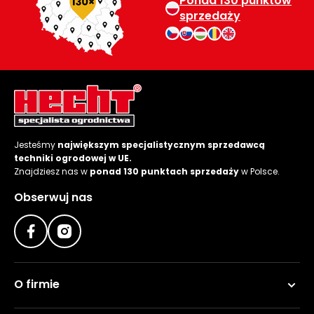
Ponad 130 punktów
roślin
sprzedaży
Szklarnie
ogrodowe
foliowe
Tunele
ogrodowe
Kompostowniki
Jesteśmy
największym specjalistycznym sprzedawcą
ogrodowe
techniki ogrodowej w UE.
Znajdziesz nas w
ponad 130 punktach sprzedaży
w Polsce.
Narzędzia
ogrodnicze
Obserwuj nas
ręczne
Ziemie i
kory
ogrodowe
O firmie
Akcesoria
ogrodowe