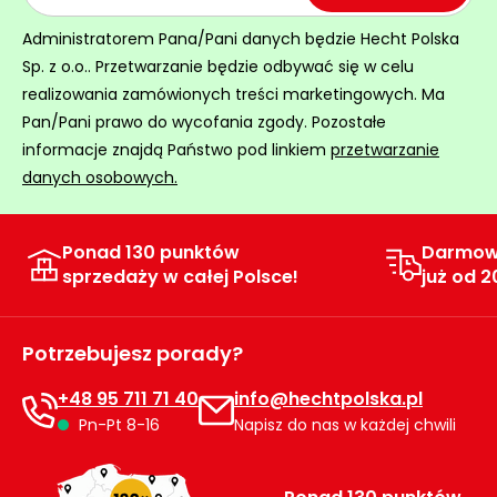
Myjki
Administratorem Pana/Pani danych będzie Hecht Polska
ciśnieniowe
Sp. z o.o.. Przetwarzanie będzie odbywać się w celu
Zamiatarki
realizowania zamówionych treści marketingowych. Ma
do
Pan/Pani prawo do wycofania zgody. Pozostałe
chodników
informacje znajdą Państwo pod linkiem
przetwarzanie
Odśnieżarki
danych osobowych.
i zamiatarki
do śniegu
Ponad 130 punktów
Darmow
Łopaty
sprzedaży w całej Polsce!
już od 2
i pługi
do
śniegu
Potrzebujesz porady?
na
kółkach
+48 95 711 71 40
info@hechtpolska.pl
Pn-Pt 8-16
Napisz do nas w każdej chwili
Opryskiwacze
sadownicze i
ogrodowe do