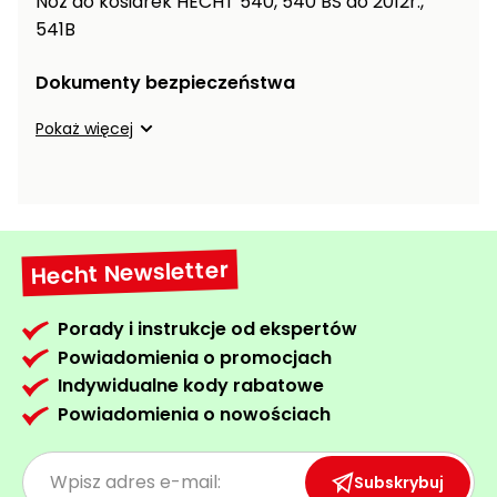
Nóż do kosiarek HECHT 540, 540 BS do 2012r.,
Wentylatory,
Rozdrabniacze
541B
klimatyzacje
do gałęzi
Dokumenty bezpieczeństwa
Prostowniki
Ogrodowe
samochodowe
dmuchawy
Pokaż więcej
i
Akcesoria
odkurzacze
warsztatowe
do liści
Ogrzewanie
Taczki,
garażu i
wózki i
Hecht Newsletter
warsztatu
przyczepki
ogrodowe
Wciągarki
Porady i instrukcje od ekspertów
elektryczne
Rozsiewacze
Powiadomienia o promocjach
i ręczne
sadownicze
Indywidualne kody rabatowe
Powiadomienia o nowościach
Pompy i
hydrofory
ogrodowe
Subskrybuj