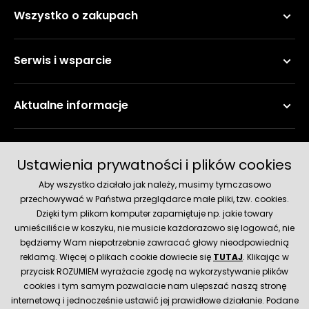
Wszystko o zakupach
Serwis i wsparcie
Aktualne informacje
Metody płatności
Ustawienia prywatności i plików cookies
Aby wszystko działało jak należy, musimy tymczasowo
przechowywać w Państwa przeglądarce małe pliki, tzw. cookies.
Dzięki tym plikom komputer zapamiętuje np. jakie towary
umieściliście w koszyku, nie musicie każdorazowo się logować, nie
będziemy Wam niepotrzebnie zawracać głowy nieodpowiednią
reklamą. Więcej o plikach cookie dowiecie się
TUTAJ
. Klikając w
przycisk ROZUMIEM wyrażacie zgodę na wykorzystywanie plików
Metody dostawy
cookies i tym samym pozwalacie nam ulepszać naszą stronę
internetową i jednocześnie ustawić jej prawidłowe działanie. Podane