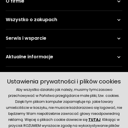
O firmie
Wszystko o zakupach
Serwis i wsparcie
Aktualne informacje
Metody płatności
Ustawienia prywatności i plików cookies
Aby wszystko działało jak należy, musimy tymczasowo
przechowywać w Państwa przeglądarce małe pliki, tzw. cookies.
Dzięki tym plikom komputer zapamiętuje np. jakie towary
umieściliście w koszyku, nie musicie każdorazowo się logować, nie
będziemy Wam niepotrzebnie zawracać głowy nieodpowiednią
reklamą. Więcej o plikach cookie dowiecie się
TUTAJ
. Klikając w
przycisk ROZUMIEM wyrażacie zgodę na wykorzystywanie plików
Metody dostawy