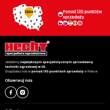
roślin
Szklarnie
Ponad 130 punktów
ogrodowe
sprzedaży
foliowe
Tunele
ogrodowe
Kompostowniki
ogrodowe
Jesteśmy
największym specjalistycznym sprzedawcą
Narzędzia
techniki ogrodowej w UE.
ogrodnicze
Znajdziesz nas w
ponad 130 punktach sprzedaży
w Polsce.
ręczne
Obserwuj nas
Ziemie i
kory
ogrodowe
Akcesoria
ogrodowe