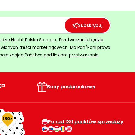
Subskrybuj
ie Hecht Polska Sp. z o.o.. Przetwarzanie będzie
ówionych treści marketingowych. Ma Pan/Pani prawo
acje znajdą Państwo pod linkiem
przetwarzanie
ga
Bony podarunkowe
Ponad 130 punktów sprzedaży