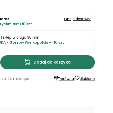
adres
Opcje dostawy
tychmiast >10 szt
1 sklep
w ciągu 30 min
KA - Gorzów Wielkopolski - >10 szt
Dodaj do koszyka
cja: 24 miesiące
Porównaj
Ulubione