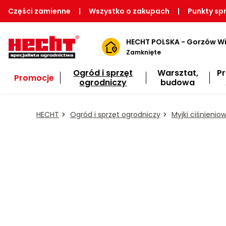
Części zamienne
|
Wszystko o zakupach
|
Punkty sp
HECHT POLSKA - Gorzów Wi
Zamknięte
Ogród i sprzęt
Warsztat,
P
Promocje
ogrodniczy
budowa
HECHT
Ogród i sprzęt ogrodniczy
Myjki ciśnienio