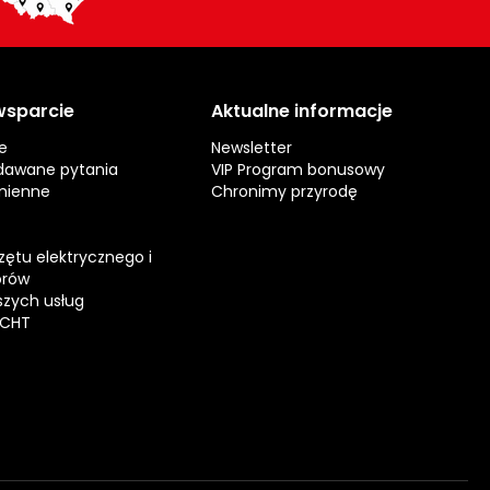
 wsparcie
Aktualne informacje
e
Newsletter
dawane pytania
VIP Program bonusowy
mienne
Chronimy przyrodę
zętu elektrycznego i
orów
zych usług
ECHT