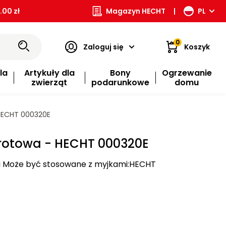
00 zł
Magazyn HECHT
|
PL
0
Zaloguj się
Koszyk
la
Artykuły dla
Bony
Ogrzewanie
zwierząt
podarunkowe
domu
HECHT 000320E
rotowa - HECHT 000320E
 Może być stosowane z myjkami:HECHT