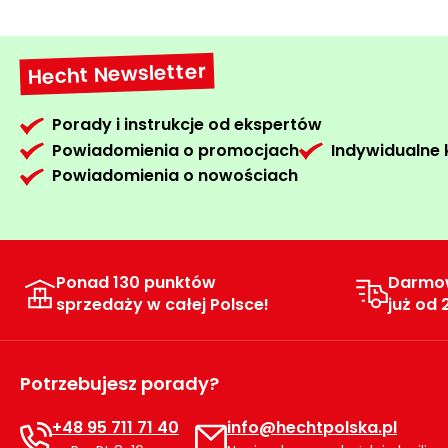
Hecht Newsletter
Porady i instrukcje od ekspertów
Powiadomienia o promocjach
Indywidualne
Powiadomienia o nowościach
Ponad 130 punktów
Darmo
sprzedaży w całej Polsce!
już od 
Potrzebujesz porady?
+48 95 711 71 40
info@hechtpolska.pl