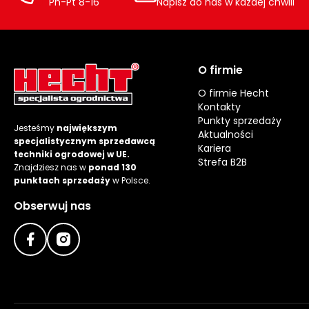
Pn-Pt 8-16
Napisz do nas w każdej chwili
O firmie
O firmie Hecht
Kontakty
Punkty sprzedaży
Jesteśmy
największym
Aktualności
specjalistycznym sprzedawcą
Kariera
techniki ogrodowej w UE.
Strefa B2B
Znajdziesz nas w
ponad 130
punktach sprzedaży
w Polsce.
Obserwuj nas