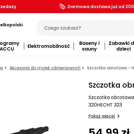
rzedaży
Darmowa dostawa już od 200.
elkopolski
rogramy
Baseny i
Zabawki d
Elektromobilność
ACCU
sauny
dzieci
we
Akcesoria do myjek ciśnieniowych
Szczotka obrotowa - 
Szczotka ob
Szczotka obrotowa
320HECHT 323
Pokaż więcej
54.99 zł