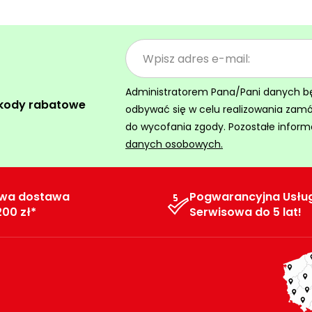
Administratorem Pana/Pani danych będz
 kody rabatowe
odbywać się w celu realizowania zam
do wycofania zgody. Pozostałe inform
danych osobowych.
wa dostawa
Pogwarancyjna Usłu
200 zł*
Serwisowa do 5 lat!