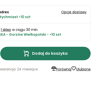
adres
Opcje dostawy
tychmiast >10 szt
1 sklep
w ciągu 30 min
KA - Gorzów Wielkopolski - >10 szt
Dodaj do koszyka
warancja: 24 miesiące
Porównaj
Ulubione