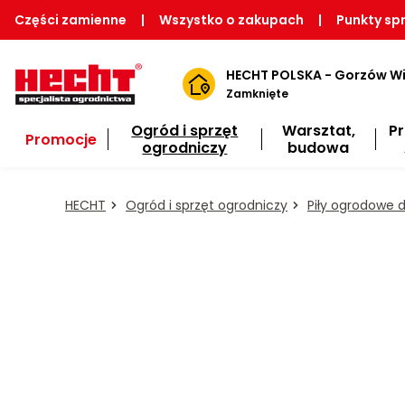
Części zamienne
|
Wszystko o zakupach
|
Punkty sp
HECHT POLSKA - Gorzów Wi
Zamknięte
Ogród i sprzęt
Warsztat,
P
Promocje
ogrodniczy
budowa
HECHT
Ogród i sprzęt ogrodniczy
Piły ogrodowe 