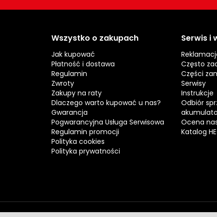
Wszystko o zakupach
Serwis i
Jak kupować
Reklamacj
Płatność i dostawa
Często za
Regulamin
Części za
Zwroty
Serwisy
Zakupy na raty
Instrukcje
Dlaczego warto kupować u nas?
Odbiór spr
Gwarancja
akumulat
Pogwarancyjna Usługa Serwisowa
Ocena nas
Regulamin promocji
Katalog H
Polityka cookies
Polityka prywatności