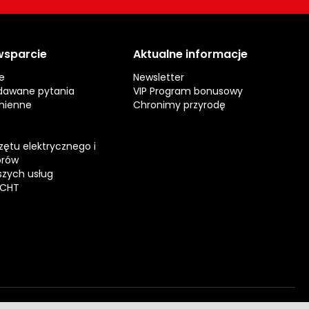
 wsparcie
Aktualne informacje
e
Newsletter
dawane pytania
VIP Program bonusowy
mienne
Chronimy przyrodę
zętu elektrycznego i
orów
zych usług
ECHT