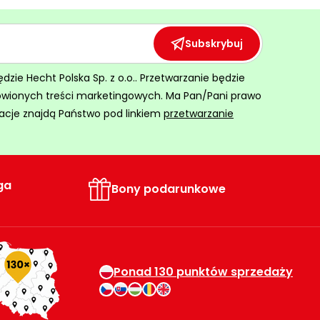
Subskrybuj
ie Hecht Polska Sp. z o.o.. Przetwarzanie będzie
ówionych treści marketingowych. Ma Pan/Pani prawo
acje znajdą Państwo pod linkiem
przetwarzanie
ga
Bony podarunkowe
Ponad 130 punktów sprzedaży