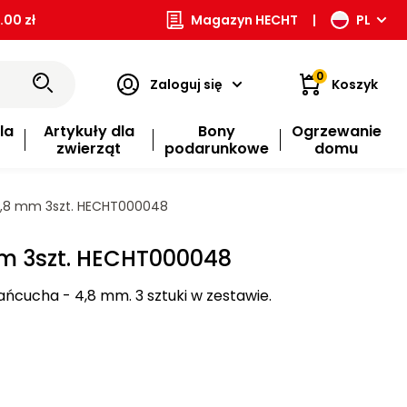
00 zł
Magazyn HECHT
|
PL
0
Zaloguj się
Koszyk
la
Artykuły dla
Bony
Ogrzewanie
zwierząt
podarunkowe
domu
4,8 mm 3szt. HECHT000048
mm 3szt. HECHT000048
 łańcucha - 4,8 mm. 3 sztuki w zestawie.