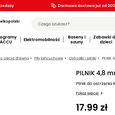
rzedaży
Darmowa dostawa już od 200.
elkopolski
rogramy
Baseny i
Zabawki d
Elektromobilność
ACCU
sauny
dzieci
do cięcia drewna
Piły łańcuchowe
Ostrzałki i pilniki
PILNIK 
PILNIK 4,8 
Pilnik do ostrzenia
Pokaż więcej
17.99 zł