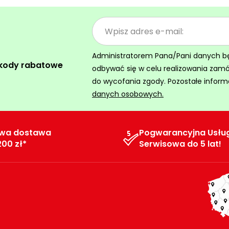
Administratorem Pana/Pani danych będz
 kody rabatowe
odbywać się w celu realizowania zam
do wycofania zgody. Pozostałe inform
danych osobowych.
wa dostawa
Pogwarancyjna Usłu
200 zł*
Serwisowa do 5 lat!