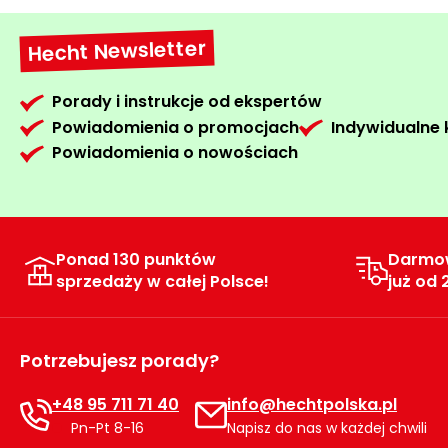
Hecht Newsletter
Porady i instrukcje od ekspertów
Powiadomienia o promocjach
Indywidualne
Powiadomienia o nowościach
Ponad 130 punktów
Darmo
sprzedaży w całej Polsce!
już od 
Potrzebujesz porady?
+48 95 711 71 40
info@hechtpolska.pl
Pn-Pt 8-16
Napisz do nas w każdej chwili