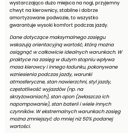
roślin
wystarczająco dużo miejsca na nogi, przyjemny
chwyt na kierownicy, stabilne i dobrze
Szklarnie
amortyzowane podwozie, to wszystko
ogrodowe
gwarantuje wysoki komfort podczas jazdy.
foliowe
Dane dotyczące maksymalnego zasięgu
Tunele
wskazują orientacyjną wartość, którą można
ogrodowe
osiągnąć w całkowicie idealnych warunkach. W
Kompostowniki
praktyce na zasięg w dużym stopniu wpływa
ogrodowe
masa kierowcy i innego ładunku, pokonywane
wzniesienia podczas jazdy, warunki
Narzędzia
atmosferyczne, stan nawierzchni, styl jazdy,
ogrodnicze
ręczne
częstotliwość wyjazdów (np. na
skrzyżowaniach), stan opon (zwłaszcza ich
Ziemie i
napompowanie), stan baterii i wiele innych
kory
czynników. W ekstremalnych warunkach zasięg
ogrodowe
można zmniejszyć do mniej niż 50% podanej
Akcesoria
wartości.
ogrodowe