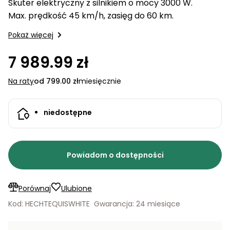
Skuter elektryczny z silnikiem o mocy 3000 W.
ogrodowe
do
akumulatorowe
quada
Karmy
Stoły
Detergenty
Max. prędkość 45 km/h, zasięg do 60 km.
kosiarek
Tokarki
PROMINENT
warsztatowe
Parasole
Sekatory
Pokaż więcej
ogrodowe
Noże do
ogrodowe
Zabawki
kosiarek
Koparki
wodne
Domki
7 989.99 zł
Akcesoria
ogrodowe
do
Zagęszczarki
Inne
Na raty
od 799.00 zł
miesięcznie
podlewania
i
Akcesoria
ogrodu
transportery
na
balkon i
niedostępne
Grille
taras
ogrodowe
Zamiatarki
Piły
Piły do
Powiadom o dostępności
ogrodowe
betonu
do cięcia
drewna
Narzędzia
Porównaj
Ulubione
pomiarowe
Łuparki
Kod: HECHTEQUISWHITE
Gwarancja: 24 miesiące
do
do
warsztatu
drewna