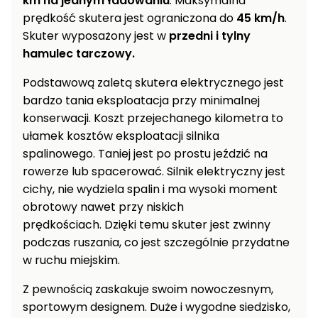
km na jednym ładowaniu
. Maksymalna
Myjki
prędkość skutera jest ograniczona do
45 km/h
.
ciśnieniowe
Skuter wyposażony jest w
przedni i tylny
hamulec tarczowy.
Zamiatarki
do
Podstawową zaletą skutera elektrycznego jest
chodników
bardzo tania eksploatacja przy minimalnej
Odśnieżarki
konserwacji. Koszt przejechanego kilometra to
i zamiatarki
ułamek kosztów eksploatacji silnika
do śniegu
spalinowego. Taniej jest po prostu jeździć na
rowerze lub spacerować. Silnik elektryczny jest
Łopaty
i pługi
cichy, nie wydziela spalin i ma wysoki moment
do
obrotowy nawet przy niskich
śniegu
prędkościach. Dzięki temu skuter jest zwinny
na
podczas ruszania, co jest szczególnie przydatne
kółkach
w ruchu miejskim.
Opryskiwacze
Z pewnością zaskakuje swoim nowoczesnym,
sadownicze i
sportowym designem. Duże i wygodne siedzisko,
ogrodowe do