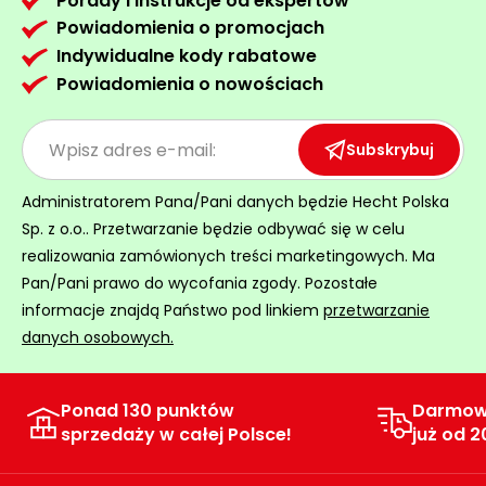
Porady i instrukcje od ekspertów
Powiadomienia o promocjach
Indywidualne kody rabatowe
Powiadomienia o nowościach
Subskrybuj
Administratorem Pana/Pani danych będzie Hecht Polska
Sp. z o.o.. Przetwarzanie będzie odbywać się w celu
realizowania zamówionych treści marketingowych. Ma
Pan/Pani prawo do wycofania zgody. Pozostałe
informacje znajdą Państwo pod linkiem
przetwarzanie
danych osobowych.
Ponad 130 punktów
Darmow
sprzedaży w całej Polsce!
już od 2