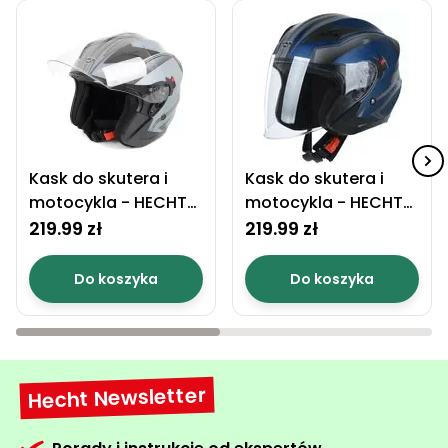
Kask do skutera i
Kask do skutera i
motocykla - HECHT
motocykla - HECHT
52627 L
53627 L
219.99 zł
219.99 zł
Do koszyka
Do koszyka
Hecht Newsletter