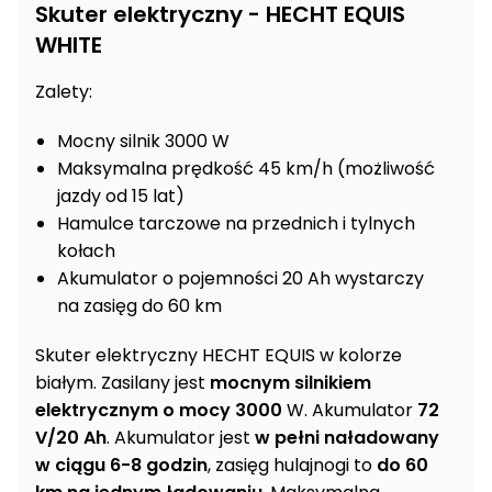
Skuter elektryczny - HECHT EQUIS
Wentylatory,
Rozdrabniacze
WHITE
klimatyzacje
do gałęzi
Prostowniki
Zalety:
Ogrodowe
samochodowe
dmuchawy
Mocny silnik 3000 W
i
Akcesoria
odkurzacze
Maksymalna prędkość 45 km/h (możliwość
warsztatowe
do liści
jazdy od 15 lat)
Hamulce tarczowe na przednich i tylnych
Ogrzewanie
Taczki,
kołach
garażu i
wózki i
warsztatu
Akumulator o pojemności 20 Ah wystarczy
przyczepki
ogrodowe
na zasięg do 60 km
Wciągarki
elektryczne
Rozsiewacze
Skuter elektryczny HECHT EQUIS w kolorze
i ręczne
sadownicze
białym. Zasilany jest
mocnym silnikiem
elektrycznym o mocy 3000
W. Akumulator
72
Pompy i
V/20
Ah
. Akumulator jest
w pełni naładowany
hydrofory
w ciągu 6-8 godzin
, zasięg hulajnogi to
do 60
ogrodowe