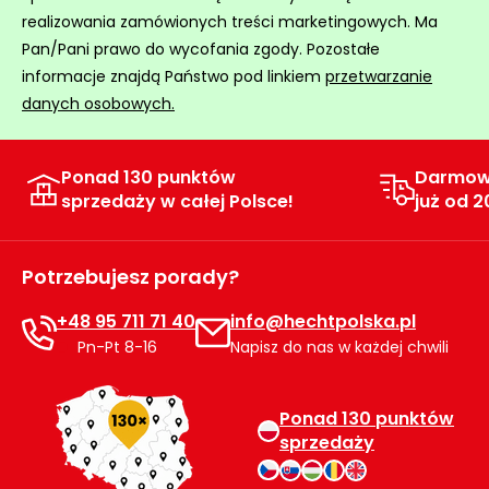
realizowania zamówionych treści marketingowych. Ma
Pan/Pani prawo do wycofania zgody. Pozostałe
informacje znajdą Państwo pod linkiem
przetwarzanie
danych osobowych.
Ponad 130 punktów
Darmow
sprzedaży w całej Polsce!
już od 2
Potrzebujesz porady?
+48 95 711 71 40
info@hechtpolska.pl
Pn-Pt 8-16
Napisz do nas w każdej chwili
Ponad 130 punktów
sprzedaży