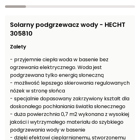
Myjki
ciśnieniowe
Solarny podgrzewacz wody - HECHT
Zamiatarki
do
305810
chodników
Zalety
Odśnieżarki
i zamiatarki
- przyjemnie ciepła woda w basenie bez
do śniegu
ogrzewania elektrycznego. Woda jest
podgrzewana tylko energią słoneczną
Łopaty
i pługi
- możliwość lepszego skierowania regulowanych
do
nóżek w stronę słońca
śniegu
- specjalnie dopasowany zakrzywiony kształt dla
na
doskonałego pochłaniania światła słonecznego
kółkach
- duża powierzchnia 0,7 m2 wykonana z wysokiej
jakości i wytrzymałego materiału do szybkiego
Opryskiwacze
sadownicze i
podgrzewania wody w basenie
ogrodowe do
- dzięki efektowi cieplarnianemu, stworzonemu