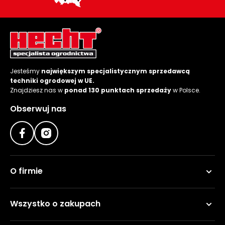
Jesteśmy
największym specjalistycznym sprzedawcą
techniki ogrodowej w UE.
Znajdziesz nas w
ponad 130 punktach sprzedaży
w Polsce.
Obserwuj nas
O firmie
Wszystko o zakupach