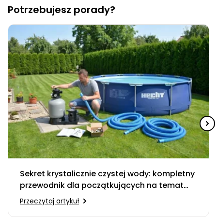
Potrzebujesz porady?
Wentylatory,
Rozdrabniacze
klimatyzacje
do gałęzi
Prostowniki
Ogrodowe
samochodowe
dmuchawy
i
Akcesoria
odkurzacze
warsztatowe
do liści
Ogrzewanie
Taczki,
garażu i
wózki i
warsztatu
przyczepki
ogrodowe
Wciągarki
elektryczne
Rozsiewacze
i ręczne
sadownicze
Sekret krystalicznie czystej wody: kompletny
Pompy i
przewodnik dla początkujących na temat
hydrofory
filtracji piaskowej
Przeczytaj artykuł
ogrodowe