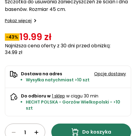
Szczotka do usuwania zanieczyszczeń ze ścian i dna
ogrodowe
do
akumulatorowe
quada
Karmy
Stoły
Detergenty
basenów. Rozmiar 45 cm.
kosiarek
Tokarki
PROMINENT
warsztatowe
Parasole
Sekatory
Pokaż więcej
ogrodowe
Noże do
ogrodowe
Zabawki
kosiarek
Koparki
wodne
Domki
19.99 zł
Akcesoria
-43%
ogrodowe
do
Zagęszczarki
Najniższa cena oferty z 30 dni przed obniżką:
Inne
podlewania
i
34.99 zł
Akcesoria
ogrodu
transportery
na
balkon i
Grille
taras
ogrodowe
Dostawa na adres
Opcje dostawy
Zamiatarki
Wysyłka natychmiast >10 szt
Piły
Piły do
ogrodowe
Do odbioru w
1 sklep
w ciągu 30 min
betonu
do cięcia
HECHT POLSKA - Gorzów Wielkopolski - >10
drewna
szt
Narzędzia
pomiarowe
Łuparki
do
do
warsztatu
drewna
Do koszyka