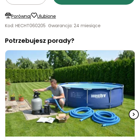
Wentylatory,
Rozdrabniacze
klimatyzacje
do gałęzi
Porównaj
Ulubione
Prostowniki
Kod: HECHT060205
Gwarancja: 24 miesiące
Ogrodowe
samochodowe
dmuchawy
Potrzebujesz porady?
i
Akcesoria
odkurzacze
warsztatowe
do liści
Ogrzewanie
Taczki,
garażu i
wózki i
warsztatu
przyczepki
ogrodowe
Wciągarki
elektryczne
Rozsiewacze
i ręczne
sadownicze
Pompy i
hydrofory
ogrodowe