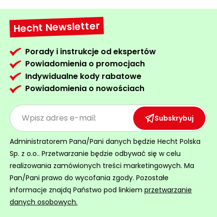
roślin
Szklarnie
Hecht Newsletter
ogrodowe
foliowe
Porady i instrukcje od ekspertów
Tunele
Powiadomienia o promocjach
ogrodowe
Indywidualne kody rabatowe
Powiadomienia o nowościach
Kompostowniki
ogrodowe
Subskrybuj
Narzędzia
ogrodnicze
Administratorem Pana/Pani danych będzie Hecht Polska
ręczne
Sp. z o.o.. Przetwarzanie będzie odbywać się w celu
Ziemie i
realizowania zamówionych treści marketingowych. Ma
kory
Pan/Pani prawo do wycofania zgody. Pozostałe
ogrodowe
informacje znajdą Państwo pod linkiem
przetwarzanie
danych osobowych.
Akcesoria
ogrodowe