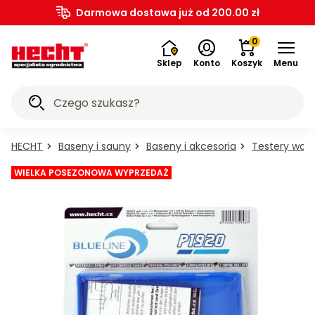
Meble
mechaniczne
Programy
Sekatory
do
Grille
ogrodowe
Rozdrabniacze
Myjki
do
sadownicze i
Akcesoria
Warsztat,
Narzędzia
Odkurzacze
Kompresory
Wiertnice
Agregaty
Akcesoria
Programy
Baseny
Baseny i
Karmy
Ogrzewanie
Darmowa dostawa już od 200.00 zł
sprzęt
do
do
wertykulatory
Podkaszarki
glebogryzarki
do
i
hydrofory
do
i zamiatarki
ogrodowe
ogrodnicze
Elektronarzędzia
Koparki
Zamiatarki
garażu i
elektryczne
program
program
program
program
program
Elektromobilność
Rowery
Skutery
dla
ATV i
dla
dla
dla
dla
Nagrzewnice
PL
ogrodowe
do trawy
akumulatorowe
ogrodowe
podlewania
ogrodowe
do cięcia
do gałęzi
ciśnieniowe
śniegu
ogrodowe do
ogrodowe
budowa
akumulatorowe
przemysłowe
warsztatowe
glebowe
prądotwórcze
warsztatowe
ACCU
i sauny
akcesoria
PROMINENT
domu
ogrodniczy
trawy
koszenia
do trawy
ogrodowe
drewna
odkurzacze
ogrodowe
chodników
do śniegu
foliowe
ręczne
warsztatu
i ręczne
6020
5040
1278
6260
5140
seniorów
UTV
dzieci
zwierząt
psów
kotów
0
(wykaszarki)
ogrodu
drewna
na
roślin
trawy
do liści
Sklep
Konto
Koszyk
Menu
Promocje
kółkach
Wszystko w
Wszystko w
Wszystko w
Wszystko w
Wszystko w
Wszystko w
Wszystko w
Wszystko w
Wszystko w
Wszystko w
Wszystko w
Wszystko w
Wszystko w
Wszystko w
Wszystko w
Wszystko w
Wszystko w
Wszystko w
Wszystko w
Wszystko w
Wszystko w
Wszystko w
Wszystko w
Wszystko w
Wszystko w
Wszystko w
Wszystko w
Wszystko
Wszystko
Wszystko
Wszystko
Wszystko
Wszystko
Wszystko
Wszystko
Wszystko
Wszystko
Wszystko
Wszystko
Wszystko
Wszystko
Wszystko
Wszystko
Wszystko
Wszystko
Wszystko
Wszystko
Wszystko
Wszystko
Wszystko
Wszystko
Wszystko
Wszystko
Wszystko
Wszystko
Wszystko
Wszystko
ategorii
w kategorii
w kategorii
w kategorii
w kategorii
w kategorii
w kategorii
w kategorii
w kategorii
kategorii
kategorii
kategorii
kategorii
kategorii
kategorii
kategorii
kategorii
kategorii
kategorii
kategorii
kategorii
kategorii
kategorii
kategorii
kategorii
kategorii
kategorii
kategorii
kategorii
kategorii
kategorii
kategorii
kategorii
kategorii
kategorii
w
w
w
w
w
w
w
w
w
w
w
w
w
w
w
w
w
w
w
w
w
w
Kosy
Ogród i
ktromobilność
ektronarzędzia
ozdrabniacze
pryskiwacze
echaniczne
ultywatory i
Nagrzewnice
Podkaszarki
Kompresory
Odkurzacze
Ogrzewanie
Ogrzewanie
Odśnieżarki
Zamiatarki
Zamiatarki
Ogrodowe
Narzędzia
Narzędzia
Wciągarki
Akcesoria
Akcesoria
Akcesoria
Aeratory i
Programy
Agregaty
Traktorki
Sekatory
Szklarnie
kategorii
kategorii
kategorii
kategorii
kategorii
kategorii
kategorii
kategorii
kategorii
kategorii
kategorii
kategorii
kategorii
kategorii
kategorii
kategorii
kategorii
kategorii
kategorii
kategorii
kategorii
kategorii
Pompy i
Ogród i
Karmy
Meble
Grille
Myjki
Piły
sprzęt
umulatorowe
umulatorowe
rądotwórcze
ertykulatory
lebogryzarki
arsztatowe
arsztatowe
rzemysłowe
adownicze i
i zamiatarki
ciśnieniowe
elektryczne
ogrodnicze
PROMINENT
dmuchawy
ogrodowe
ogrodowe
ogrodowe
ogrodowe
ogrodowe
ogrodowe
ogrodowe
Warsztat,
hydrofory
Programy
Wiertnice
do gałęzi
do trawy
Zabawki
Łopaty i
garażu i
Baseny i
Baseny i
Artykuły
Kosiarki
Pojazdy
Pojazdy
Koparki
Skutery
Łuparki
Rowery
Karma
Karma
sprzęt
domu
ACCU
ACCU
ACCU
ACCU
ACCU
do
do
ogrodniczy
HECHT
Baseny i sauny
Baseny i akcesoria
Testery wod
Podkaszarki i
Nagrzewnice
grodowe do
(wykaszarki)
podlewania
ogrodniczy
chodników
ogrodowe
ogrodowe
warsztatu
akcesoria
do śniegu
do cięcia
do trawy
program
program
program
program
program
glebowe
budowa
pługi do
i ręczne
foliowe
ręczne
sauny
ACCU
ATV i
dla
dla
dla
dla
dla
do
do
do
i
Wiertarki
Spalinowe
Rowery
kosy
elektryczne
Warsztat,
ACCU
Sekatory
Myjki
Wiertarki
Agregaty
Karma
Kominki
WIELKA POSEZONOWA WYPRZEDAŻ
Altany
Grille
Rowery
Skutery
akumulatorowe
odkurzacze
seniorów
koszenia
zwierząt
drewna
drewna
ogrodu
śniegu
kotów
dzieci
trawy
roślin
psów
5040
6020
6260
5140
1278
UTV
Elektryczne
Kanistry
Odkurzacze
Akcesoria
Akcesoria
Kanistry
program
akumulatorowe
ciśnieniowe
i
z
dla
typu
ogrodowe
węglowe
elektryczne
elektryczne
budowa
Kosiarki
Wertykulatory i
Glebogryzarki
Akcesoria
ACCU
Wykaszarki
Fontanny
Zamiatarki
Odśnieżarki
Haczki
Wciągarki
Baseny i
Baseny
Nagrzewnice
6020
do żywopłotu
spalinowe
wkrętarki
regulacją
psów
koza
do liści
trawy
na
Narzędzia
Młotowiertarki
Akcesoria
Kominki
Skutery
Podkaszarki
do
aeratory
i kultywatory
do
program
akumulatorowe
ogrodowe
akumulatorowe
akumulatorowe
ogrodowe
linowe
akcesoria
rozporowe
olejowe
Piły
Akcesoria
Narzędzia
Karma
Kosiarki
Pergole
Sterowniki
Grille z
Opryskiwacze
Odzież
Separatory
AVR
Kaski
Karmy
Karmy
i kosy
Programy
trawy
akumulatorowe
na
szklarni
6020
kółkach
Akcesoria
Poziome
Spalinowe
Oleje
Akcesoria
Akcesoria
Akcesoria
Akcesoria
Akcesoria
Quady
ACCU
Sekatory
Myjki
Karma
Piły
tarczowe
do
ogrodowe
dla
wrzecionowe
ogrodowe
nawadniania
wędzarnią
akumulatorowe
ochronna
popiołu
motocyklowe
mokre
mokre
elektryczne
Nagrzewnice
Spalinowe
Pojazdy
Motyki
Wykaszarki
akumulator
Pompy
Zamiatarki
Odśnieżarki
Wciągarki
Baseny
Nagrzewnice
ACCU
program
elektryczne
ciśnieniowe
dla
akumulatorowe
Agregaty
do
rowerów
dla dzieci
psów
Akumulatorowe
Elektronarzędzia
Szlifierki
Grzejniki
Sauny
Traktorki
Wertykulatory
ACCU
traktory
dla
ogrodowe
elektryczne
zanurzeniowe
spalinowe
elektryczne
łańcuchowe
stelażowe
gazowe
5040
do
akumulatorowe
kotów
Zestawy
Łopaty
inwerterowe
Akumulatory
Roboty
Pistolety
Grille
drewna
Opryskiwacze
Quady
Karmy
Karmy
Podkaszarki
ogrodowe
i aeratory
Glebogryzarki
program
ogrodowe
seniorów
Pionowe
Oleje
Akcesoria
Przedłużacze
Gokarty
Karma
żywopłotu
Baterie i
Klimatyzatory
Elektromobilność
mebli
aluminiowe
do skuterów
koszące
ogrodowe
gazowe
spalinowe
towarowe
suche
suche
i kosy
do
elektryczne
i kultywatory
5040
Elektryczne
Wykaszarki
Pompy
Zamiatarki
Odśnieżarki
Grabie
Szlifierki
Narzędzia
Nagrzewnice
Drabinki
ACCU
Myjki
na
dla
Piły
akcesoria
przenośne
ogrodowych
i metalowe
elektrycznych
spalinowe
Elektryczne
Pojazdy
koszenia
elektryczne
dmuchawy
spalinowe
powierzchniowe
ręczne
spalinowe
ogrodowe
kątowe
akumulatorowe
elektryczne
basenowe
program
Nożyce
ciśnieniowe
pedały
kotów
łańcuchowe
Grille
Kosiarki
Zraszacze
do śniegu
Opryskiwacz
Wyposażenie
Buggy
Wertykulatory
ACCU
Baseny
traktory
ATV i