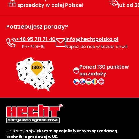
sprzedaży w całej Polsce!
już od 2
Potrzebujesz porady?
+48 95 711 71 40
info@hechtpolska.pl
Pn-Pt 8-16
Napisz do nas w każdej chwili
Ponad 130 punktów
sprzedaży
Jesteśmy
największym specjalistycznym sprzedawcą
techniki ogrodowej w UE.