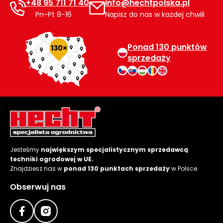
+48 95 711 71 40
info@hechtpolska.pl
roślin
Pn-Pt 8-16
Napisz do nas w każdej chwili
Szklarnie
ogrodowe
foliowe
Ponad 130 punktów
sprzedaży
Tunele
ogrodowe
Kompostowniki
ogrodowe
Narzędzia
ogrodnicze
ręczne
Jesteśmy
największym specjalistycznym sprzedawcą
techniki ogrodowej w UE.
Ziemie i
Znajdziesz nas w
ponad 130 punktach sprzedaży
w Polsce.
kory
Obserwuj nas
ogrodowe
Akcesoria
ogrodowe