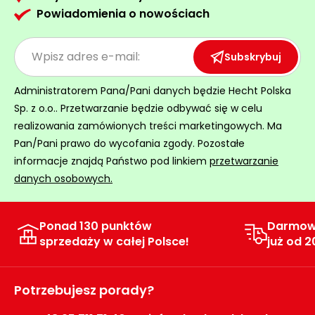
Myjki
Powiadomienia o nowościach
ciśnieniowe
Zamiatarki
Subskrybuj
do
chodników
Administratorem Pana/Pani danych będzie Hecht Polska
Sp. z o.o.. Przetwarzanie będzie odbywać się w celu
Odśnieżarki
realizowania zamówionych treści marketingowych. Ma
i zamiatarki
do śniegu
Pan/Pani prawo do wycofania zgody. Pozostałe
informacje znajdą Państwo pod linkiem
przetwarzanie
Łopaty
danych osobowych.
i pługi
do
śniegu
Ponad 130 punktów
Darmow
na
sprzedaży w całej Polsce!
już od 2
kółkach
Opryskiwacze
Potrzebujesz porady?
sadownicze i
ogrodowe do