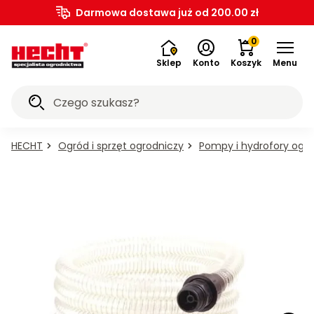
Meble
mechaniczne
Programy
Sekatory
do
Grille
ogrodowe
Rozdrabniacze
Myjki
do
sadownicze i
Akcesoria
Warsztat,
Narzędzia
Odkurzacze
Kompresory
Wiertnice
Agregaty
Akcesoria
Programy
Baseny
Baseny i
Karmy
Ogrzewanie
Darmowa dostawa już od 200.00 zł
sprzęt
do
do
wertykulatory
Podkaszarki
glebogryzarki
do
i
hydrofory
do
i zamiatarki
ogrodowe
ogrodnicze
Elektronarzędzia
Koparki
Zamiatarki
garażu i
elektryczne
program
program
program
program
program
Elektromobilność
Rowery
Skutery
dla
ATV i
dla
dla
dla
dla
Nagrzewnice
PL
ogrodowe
do trawy
akumulatorowe
ogrodowe
podlewania
ogrodowe
do cięcia
do gałęzi
ciśnieniowe
śniegu
ogrodowe do
ogrodowe
budowa
akumulatorowe
przemysłowe
warsztatowe
glebowe
prądotwórcze
warsztatowe
ACCU
i sauny
akcesoria
PROMINENT
domu
ogrodniczy
trawy
koszenia
do trawy
ogrodowe
drewna
odkurzacze
ogrodowe
chodników
do śniegu
foliowe
ręczne
warsztatu
i ręczne
6020
5040
1278
6260
5140
seniorów
UTV
dzieci
zwierząt
psów
kotów
0
(wykaszarki)
ogrodu
drewna
na
roślin
trawy
do liści
Sklep
Konto
Koszyk
Menu
Promocje
kółkach
Wszystko w
Wszystko w
Wszystko w
Wszystko w
Wszystko w
Wszystko w
Wszystko w
Wszystko w
Wszystko w
Wszystko w
Wszystko w
Wszystko w
Wszystko w
Wszystko w
Wszystko w
Wszystko w
Wszystko w
Wszystko w
Wszystko w
Wszystko w
Wszystko w
Wszystko w
Wszystko w
Wszystko w
Wszystko w
Wszystko w
Wszystko w
Wszystko
Wszystko
Wszystko
Wszystko
Wszystko
Wszystko
Wszystko
Wszystko
Wszystko
Wszystko
Wszystko
Wszystko
Wszystko
Wszystko
Wszystko
Wszystko
Wszystko
Wszystko
Wszystko
Wszystko
Wszystko
Wszystko
Wszystko
Wszystko
Wszystko
Wszystko
Wszystko
Wszystko
Wszystko
Wszystko
ategorii
w kategorii
w kategorii
w kategorii
w kategorii
w kategorii
w kategorii
w kategorii
w kategorii
kategorii
kategorii
kategorii
kategorii
kategorii
kategorii
kategorii
kategorii
kategorii
kategorii
kategorii
kategorii
kategorii
kategorii
kategorii
kategorii
kategorii
kategorii
kategorii
kategorii
kategorii
kategorii
kategorii
kategorii
kategorii
kategorii
w
w
w
w
w
w
w
w
w
w
w
w
w
w
w
w
w
w
w
w
w
w
Kosy
Ogród i
ktromobilność
ektronarzędzia
ozdrabniacze
pryskiwacze
echaniczne
ultywatory i
Nagrzewnice
Podkaszarki
Kompresory
Odkurzacze
Ogrzewanie
Ogrzewanie
Odśnieżarki
Zamiatarki
Zamiatarki
Ogrodowe
Narzędzia
Narzędzia
Wciągarki
Akcesoria
Akcesoria
Akcesoria
Aeratory i
Programy
Agregaty
Traktorki
Sekatory
Szklarnie
kategorii
kategorii
kategorii
kategorii
kategorii
kategorii
kategorii
kategorii
kategorii
kategorii
kategorii
kategorii
kategorii
kategorii
kategorii
kategorii
kategorii
kategorii
kategorii
kategorii
kategorii
kategorii
Pompy i
Ogród i
Karmy
Meble
Grille
Myjki
Piły
sprzęt
umulatorowe
umulatorowe
rądotwórcze
ertykulatory
lebogryzarki
arsztatowe
arsztatowe
rzemysłowe
adownicze i
i zamiatarki
ciśnieniowe
elektryczne
ogrodnicze
PROMINENT
dmuchawy
ogrodowe
ogrodowe
ogrodowe
ogrodowe
ogrodowe
ogrodowe
ogrodowe
Warsztat,
hydrofory
Programy
Wiertnice
do gałęzi
do trawy
Zabawki
Łopaty i
garażu i
Baseny i
Baseny i
Artykuły
Kosiarki
Pojazdy
Pojazdy
Koparki
Skutery
Łuparki
Rowery
Karma
Karma
sprzęt
domu
ACCU
ACCU
ACCU
ACCU
ACCU
do
do
ogrodniczy
HECHT
Ogród i sprzęt ogrodniczy
Pompy i hydrofory ogr
Podkaszarki i
Nagrzewnice
grodowe do
(wykaszarki)
podlewania
ogrodniczy
chodników
ogrodowe
ogrodowe
warsztatu
akcesoria
do śniegu
do cięcia
do trawy
program
program
program
program
program
glebowe
budowa
pługi do
i ręczne
foliowe
ręczne
sauny
ACCU
ATV i
dla
dla
dla
dla
dla
do
do
do
i
Wiertarki
Spalinowe
Rowery
kosy
elektryczne
Warsztat,
ACCU
Sekatory
Myjki
Wiertarki
Agregaty
Karma
Kominki
Altany
Grille
Rowery
Skutery
akumulatorowe
odkurzacze
seniorów
koszenia
zwierząt
drewna
drewna
ogrodu
śniegu
kotów
dzieci
trawy
roślin
psów
5040
6020
6260
5140
1278
UTV
Elektryczne
Kanistry
Odkurzacze
Akcesoria
Akcesoria
Kanistry
program
akumulatorowe
ciśnieniowe
i
z
dla
typu
ogrodowe
węglowe
elektryczne
elektryczne
budowa
Kosiarki
Wertykulatory i
Glebogryzarki
Akcesoria
ACCU
Wykaszarki
Fontanny
Zamiatarki
Odśnieżarki
Haczki
Wciągarki
Baseny i
Baseny
Nagrzewnice
6020
do żywopłotu
spalinowe
wkrętarki
regulacją
psów
koza
do liści
trawy
na
Narzędzia
Młotowiertarki
Akcesoria
Kominki
Skutery
Podkaszarki
do
aeratory
i kultywatory
do
program
akumulatorowe
ogrodowe
akumulatorowe
akumulatorowe
ogrodowe
linowe
akcesoria
rozporowe
olejowe
Piły
Akcesoria
Narzędzia
Karma
Kosiarki
Pergole
Sterowniki
Grille z
Opryskiwacze
Odzież
Separatory
AVR
Kaski
Karmy
Karmy
i kosy
Programy
trawy
akumulatorowe
na
szklarni
6020
kółkach
Akcesoria
Poziome
Spalinowe
Oleje
Akcesoria
Akcesoria
Akcesoria
Akcesoria
Akcesoria
Quady
ACCU
Sekatory
Myjki
Karma
Piły
tarczowe
do
ogrodowe
dla
wrzecionowe
ogrodowe
nawadniania
wędzarnią
akumulatorowe
ochronna
popiołu
motocyklowe
mokre
mokre
elektryczne
Nagrzewnice
Spalinowe
Pojazdy
Motyki
Wykaszarki
akumulator
Pompy
Zamiatarki
Odśnieżarki
Wciągarki
Baseny
Nagrzewnice
ACCU
program
elektryczne
ciśnieniowe
dla
akumulatorowe
Agregaty
do
rowerów
dla dzieci
psów
Akumulatorowe
Elektronarzędzia
Szlifierki
Grzejniki
Sauny
Traktorki
Wertykulatory
ACCU
traktory
dla
ogrodowe
elektryczne
zanurzeniowe
spalinowe
elektryczne
łańcuchowe
stelażowe
gazowe
5040
do
akumulatorowe
kotów
Zestawy
Łopaty
inwerterowe
Akumulatory
Roboty
Pistolety
Grille
drewna
Opryskiwacze
Quady
Karmy
Karmy
Podkaszarki
ogrodowe
i aeratory
Glebogryzarki
program
ogrodowe
seniorów
Pionowe
Oleje
Akcesoria
Przedłużacze
Gokarty
Karma
żywopłotu
Baterie i
Klimatyzatory
Elektromobilność
mebli
aluminiowe
do skuterów
koszące
ogrodowe
gazowe
spalinowe
towarowe
suche
suche
i kosy
do
elektryczne
i kultywatory
5040
Elektryczne
Wykaszarki
Pompy
Zamiatarki
Odśnieżarki
Grabie
Szlifierki
Narzędzia
Nagrzewnice
Drabinki
ACCU
Myjki
na
dla
Piły
akcesoria
przenośne
ogrodowych
i metalowe
elektrycznych
spalinowe
Elektryczne
Pojazdy
koszenia
elektryczne
dmuchawy
spalinowe
powierzchniowe
ręczne
spalinowe
ogrodowe
kątowe
akumulatorowe
elektryczne
basenowe
program
Nożyce
ciśnieniowe
pedały
kotów
łańcuchowe
Grille
Kosiarki
Zraszacze
do śniegu
Opryskiwacz
Wyposażenie
Buggy
Wertykulatory
ACCU
Baseny
traktory
ATV i