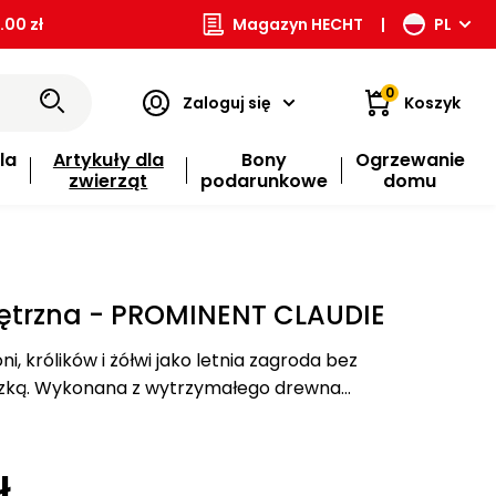
00 zł
Magazyn HECHT
|
PL
0
Zaloguj się
Koszyk
la
Artykuły dla
Bony
Ogrzewanie
zwierząt
podarunkowe
domu
ętrzna - PROMINENT CLAUDIE
ni, królików i żółwi jako letnia zagroda bez
zką. Wykonana z wytrzymałego drewna
j siatki. Górne drzwi.
ł