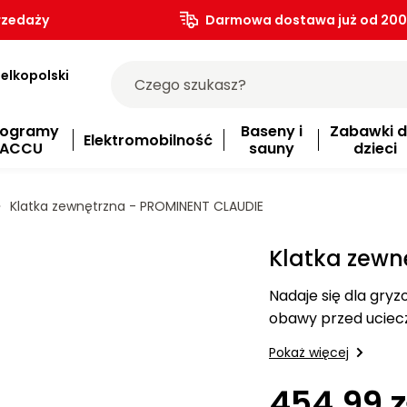
rzedaży
Darmowa dostawa już od 200.
elkopolski
rogramy
Baseny i
Zabawki d
Elektromobilność
ACCU
sauny
dzieci
Klatka zewnętrzna - PROMINENT CLAUDIE
Klatka zewn
Nadaje się dla gryzo
obawy przed uciec
jodłowego. Bez dolne
Pokaż więcej
454.99 z