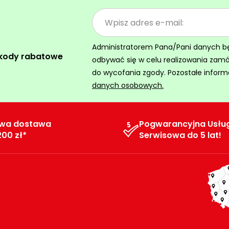
Administratorem Pana/Pani danych będz
 kody rabatowe
odbywać się w celu realizowania zam
do wycofania zgody. Pozostałe inform
danych osobowych.
wa dostawa
Pogwarancyjna Usłu
200 zł*
Serwisowa do 5 lat!