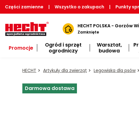
Części zamienne
|
Wszystko o zakupach
|
Punkty sp
HECHT POLSKA - Gorzów Wi
Zamknięte
Ogród i sprzęt
Warsztat,
P
Promocje
ogrodniczy
budowa
HECHT
Artykuły dla zwierząt
Legowiska dla psów
Darmowa dostawa