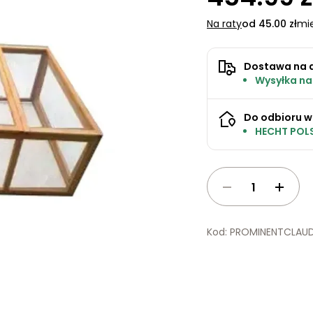
Na raty
od 45.00 zł
mie
Dostawa na 
Wysyłka na
Do odbioru w
HECHT POLS
Kod: PROMINENTCLAUD