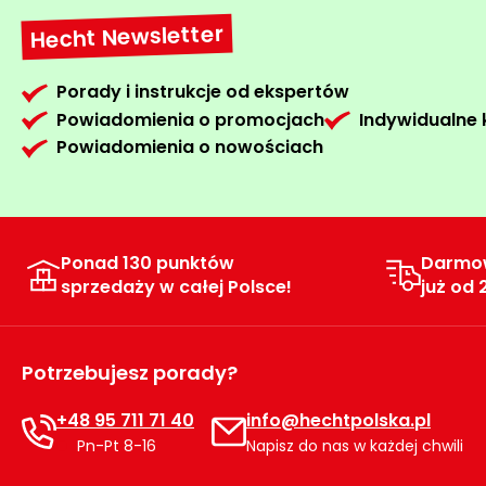
Hecht Newsletter
Porady i instrukcje od ekspertów
Powiadomienia o promocjach
Indywidualne
Powiadomienia o nowościach
Ponad 130 punktów
Darmo
sprzedaży w całej Polsce!
już od 
Potrzebujesz porady?
+48 95 711 71 40
info@hechtpolska.pl
Pn-Pt 8-16
Napisz do nas w każdej chwili