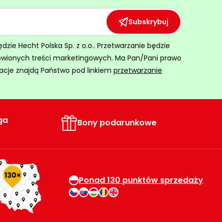
Subskrybuj
ie Hecht Polska Sp. z o.o.. Przetwarzanie będzie
ówionych treści marketingowych. Ma Pan/Pani prawo
acje znajdą Państwo pod linkiem
przetwarzanie
ga
Bony podarunkowe
Ponad 130 punktów sprzedaży