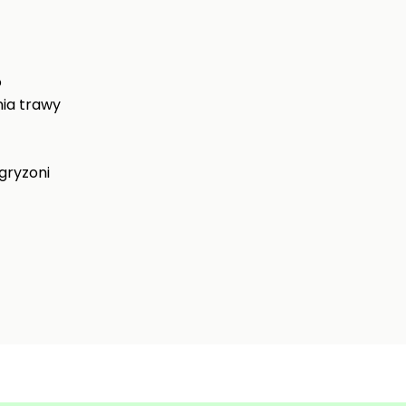
o
nia trawy
 gryzoni