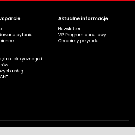
 wsparcie
Aktualne informacje
e
Newsletter
dawane pytania
VIP Program bonusowy
mienne
Chronimy przyrodę
zętu elektrycznego i
orów
zych usług
ECHT