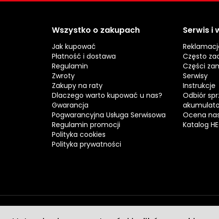
Wszystko o zakupach
Serwis i
Jak kupować
Reklamacj
Płatność i dostawa
Często za
Regulamin
Części za
Zwroty
Serwisy
Zakupy na raty
Instrukcje
Dlaczego warto kupować u nas?
Odbiór spr
Gwarancja
akumulat
Pogwarancyjna Usługa Serwisowa
Ocena nas
Regulamin promocji
Katalog H
Polityka cookies
Polityka prywatności