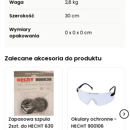
Waga
2,8 kg
Szerokość
30 cm
Wymiary
0 x 0 x 0 cm
opakowania
Zalecane akcesoria do produktu
Zapasowa szpula
Okulary ochronne -
2szt. do HECHT 630
HECHT 900106