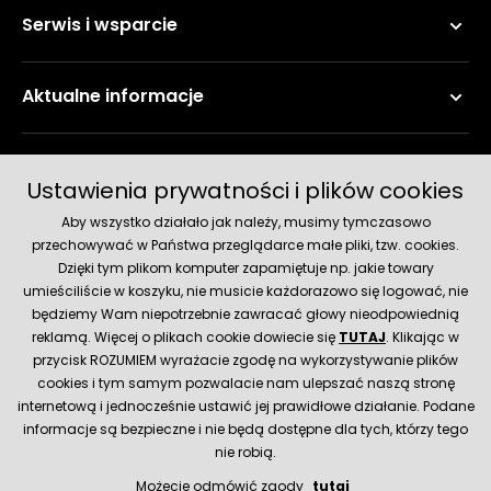
Serwis i wsparcie
Aktualne informacje
Metody płatności
Ustawienia prywatności i plików cookies
Aby wszystko działało jak należy, musimy tymczasowo
przechowywać w Państwa przeglądarce małe pliki, tzw. cookies.
Dzięki tym plikom komputer zapamiętuje np. jakie towary
umieściliście w koszyku, nie musicie każdorazowo się logować, nie
będziemy Wam niepotrzebnie zawracać głowy nieodpowiednią
reklamą. Więcej o plikach cookie dowiecie się
TUTAJ
. Klikając w
przycisk ROZUMIEM wyrażacie zgodę na wykorzystywanie plików
Metody dostawy
cookies i tym samym pozwalacie nam ulepszać naszą stronę
internetową i jednocześnie ustawić jej prawidłowe działanie. Podane
informacje są bezpieczne i nie będą dostępne dla tych, którzy tego
nie robią.
Możecie odmówić zgody
tutaj