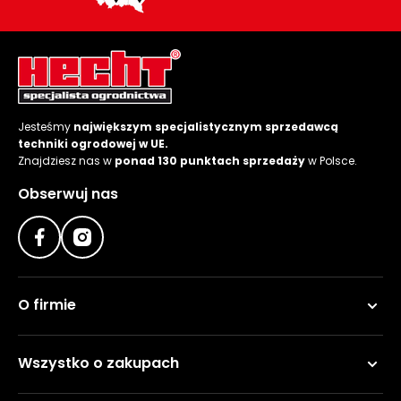
Jesteśmy
największym specjalistycznym sprzedawcą
techniki ogrodowej w UE.
Znajdziesz nas w
ponad 130 punktach sprzedaży
w Polsce.
Obserwuj nas
O firmie
Wszystko o zakupach