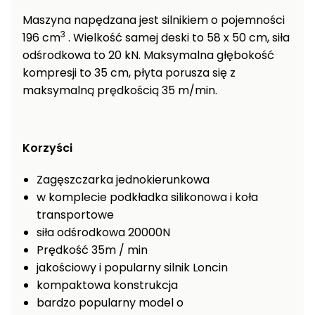
Myjki
Maszyna napędzana jest silnikiem o pojemności
ciśnieniowe
3
196 cm
. Wielkość samej deski to 58 x 50 cm, siła
Zamiatarki
odśrodkowa to 20 kN. Maksymalna głębokość
do
kompresji to 35 cm, płyta porusza się z
chodników
maksymalną prędkością 35 m/min.
Odśnieżarki
i zamiatarki
do śniegu
Korzyści
Łopaty
Zagęszczarka jednokierunkowa
i pługi
w komplecie podkładka silikonowa i koła
do
transportowe
śniegu
na
siła odśrodkowa 20000N
kółkach
Prędkość 35m / min
jakościowy i popularny silnik Loncin
Opryskiwacze
kompaktowa konstrukcja
sadownicze i
bardzo popularny model o
ogrodowe do