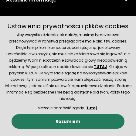
Metody płatności
Ustawienia prywatności i plików cookies
Aby wszystko działało jak należy, musimy tymczasowo
przechowywać w Państwa przeglądarce małe pliki, tzw. cookies.
Dzięki tym plikom komputer zapamiętuje np. jakie towary
umieściliście w koszyku, nie musicie każdorazowo się logować, nie
będziemy Wam niepotrzebnie zawracać głowy nieodpowiednią
reklamą. Więcej o plikach cookie dowiecie się
TUTAJ
. Klikając w
przycisk ROZUMIEM wyrażacie zgodę na wykorzystywanie plików
Metody dostawy
cookies i tym samym pozwalacie nam ulepszać naszą stronę
internetową i jednocześnie ustawić jej prawidłowe działanie. Podane
informacje są bezpieczne i nie będą dostępne dla tych, którzy tego
nie robią.
Możecie odmówić zgody
tutaj
© 2026 Hecht.cz
Polityka Cookies
Regulamin sklepu
Rozumiem
Sklep internetowy stworzył i technicznie wspiera
SIMPLIA.cz