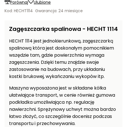
Porównaj
Ulubione
Wentylatory,
Rozdrabniacze
Kod: HECHT1114
Gwarancja: 24 miesiące
klimatyzacje
do gałęzi
Prostowniki
Ogrodowe
Zagęszczarka spalinowa - HECHT 1114
samochodowe
dmuchawy
i
HECHT 1114 jest jednokierunkową, zagęszczarką
Akcesoria
odkurzacze
warsztatowe
spalinową która jest doskonałym pomocnikiem
do liści
wszędzie tam, gdzie powierzchnia wymaga
Ogrzewanie
Taczki,
zagęszczenia. Dzięki temu znajdzie swoje
garażu i
wózki i
zastosowanie na budowach, przy układaniu
warsztatu
przyczepki
kostki brukowej, wykańczaniu wykopów itp.
ogrodowe
Wciągarki
Maszyna wyposażona jest w składane kółka
elektryczne
Rozsiewacze
i ręczne
ułatwiające transport, w cenie również gumowa
sadownicze
podkładka umożliwiająca np. regulację
Pompy i
nawierzchni. Sprężynowy uchwyt można bardzo
hydrofory
łatwo złożyć, co szczególnie docenisz podczas
ogrodowe
transportu i przechowywania.