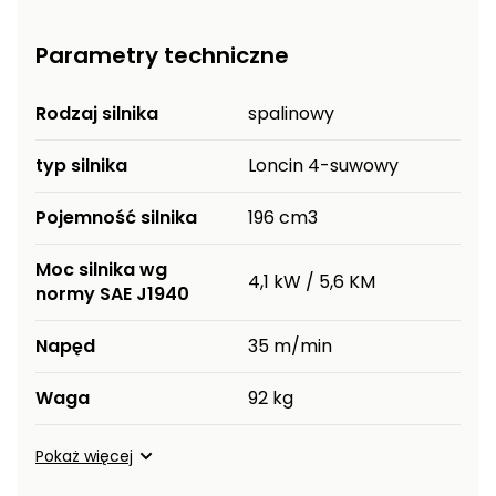
Parametry techniczne
Rodzaj silnika
spalinowy
typ silnika
Loncin 4-suwowy
Pojemność silnika
196 cm3
Moc silnika wg
4,1 kW / 5,6 KM
normy SAE J1940
Napęd
35 m/min
Waga
92 kg
Pokaż więcej