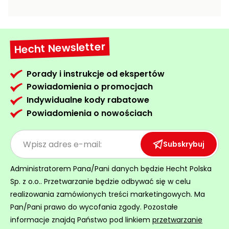
Hecht Newsletter
Porady i instrukcje od ekspertów
Powiadomienia o promocjach
Indywidualne kody rabatowe
Powiadomienia o nowościach
Subskrybuj
Administratorem Pana/Pani danych będzie Hecht Polska
Sp. z o.o.. Przetwarzanie będzie odbywać się w celu
realizowania zamówionych treści marketingowych. Ma
Pan/Pani prawo do wycofania zgody. Pozostałe
informacje znajdą Państwo pod linkiem
przetwarzanie