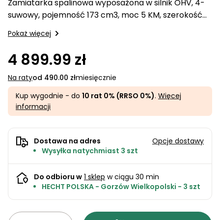
Zamiatarka spalinowa wyposażona w silnik OHV, 4-
ogrodowe
do
akumulatorowe
quada
Karmy
Stoły
Detergenty
suwowy, pojemność 173 cm3, moc 5 KM, szerokość
kosiarek
Tokarki
PROMINENT
warsztatowe
Parasole
Sekatory
robocza 100 cm, prędkość szczotki 180-350 obr/min,
Pokaż więcej
ogrodowe
Noże do
ogrodowe
Zabawki
waga 79 kg, 3 biegi do przodu oraz 1 do tyłu.…
kosiarek
Koparki
wodne
Domki
4 899.99 zł
Akcesoria
ogrodowe
do
Zagęszczarki
Inne
Na raty
od 490.00 zł
miesięcznie
podlewania
i
Akcesoria
ogrodu
transportery
na
Kup wygodnie - do
10 rat 0% (RRSO 0%)
.
Więcej
balkon i
informacji
Grille
taras
ogrodowe
Zamiatarki
Piły
Dostawa na adres
Opcje dostawy
Piły do
ogrodowe
Wysyłka natychmiast 3 szt
betonu
do cięcia
drewna
Narzędzia
Do odbioru w
1 sklep
w ciągu 30 min
HECHT POLSKA - Gorzów Wielkopolski - 3 szt
pomiarowe
Łuparki
do
do
warsztatu
drewna