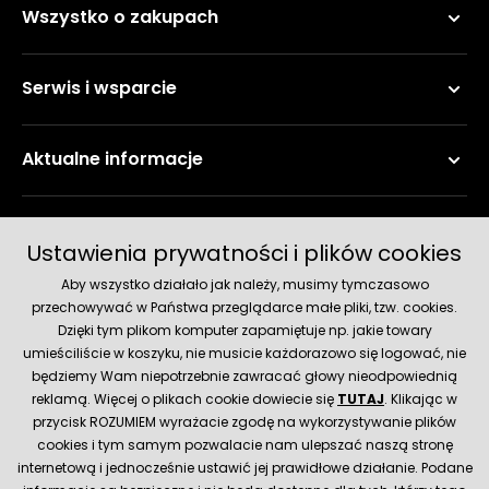
Wszystko o zakupach
Serwis i wsparcie
Aktualne informacje
Metody płatności
Ustawienia prywatności i plików cookies
Aby wszystko działało jak należy, musimy tymczasowo
przechowywać w Państwa przeglądarce małe pliki, tzw. cookies.
Dzięki tym plikom komputer zapamiętuje np. jakie towary
umieściliście w koszyku, nie musicie każdorazowo się logować, nie
będziemy Wam niepotrzebnie zawracać głowy nieodpowiednią
reklamą. Więcej o plikach cookie dowiecie się
TUTAJ
. Klikając w
przycisk ROZUMIEM wyrażacie zgodę na wykorzystywanie plików
Metody dostawy
cookies i tym samym pozwalacie nam ulepszać naszą stronę
internetową i jednocześnie ustawić jej prawidłowe działanie. Podane