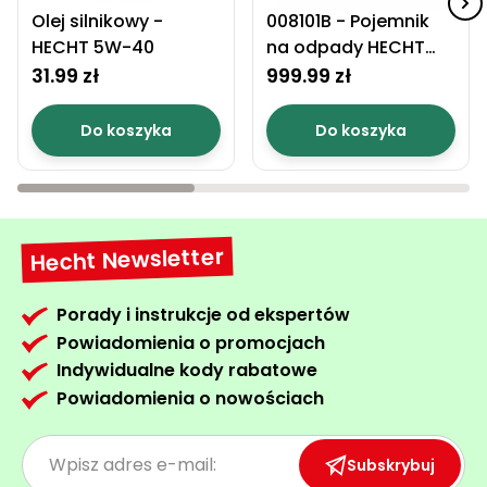
Olej silnikowy -
008101B - Pojemnik
HECHT 5W-40
na odpady HECHT
8101, 8101BS, 8101S
31.99 zł
999.99 zł
Do koszyka
Do koszyka
Hecht Newsletter
Porady i instrukcje od ekspertów
Powiadomienia o promocjach
Indywidualne kody rabatowe
Powiadomienia o nowościach
Subskrybuj