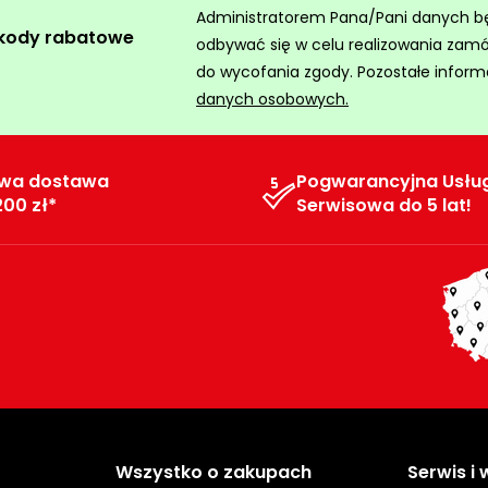
Administratorem Pana/Pani danych będz
 kody rabatowe
odbywać się w celu realizowania zam
do wycofania zgody. Pozostałe inform
danych osobowych.
wa dostawa
Pogwarancyjna Usłu
200 zł*
Serwisowa do 5 lat!
Wszystko o zakupach
Serwis i