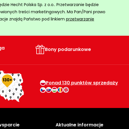
ie Hecht Polska Sp. z o.o.. Przetwarzanie będzie
ówionych treści marketingowych. Ma Pan/Pani prawo
acje znajdą Państwo pod linkiem
przetwarzanie
ga
Bony podarunkowe
Ponad 130 punktów sprzedaży
 wsparcie
Aktualne informacje