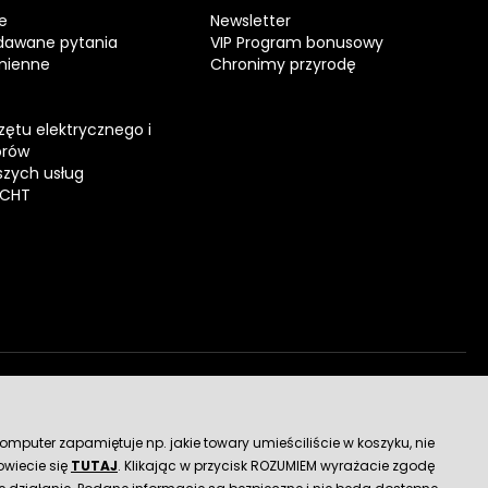
e
Newsletter
dawane pytania
VIP Program bonusowy
mienne
Chronimy przyrodę
zętu elektrycznego i
orów
zych usług
ECHT
dostawy
mputer zapamiętuje np. jakie towary umieściliście w koszyku, nie
wiecie się
TUTAJ
. Klikając w przycisk ROZUMIEM wyrażacie zgodę