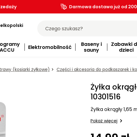
rzedaży
Darmowa dostawa już od 200.
elkopolski
rogramy
Baseny i
Zabawki d
Elektromobilność
ACCU
sauny
dzieci
trawy (kosiarki żyłkowe)
Części i akcesoria do podkaszarek i k
Żyłka okrągł
10301516
Żyłka okrągły 1,65
Pokaż więcej