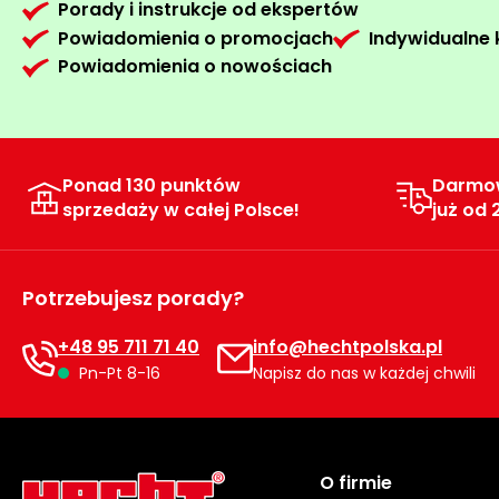
Porady i instrukcje od ekspertów
Powiadomienia o promocjach
Indywidualne
Powiadomienia o nowościach
Ponad 130 punktów
Darmo
sprzedaży w całej Polsce!
już od 
Potrzebujesz porady?
+48 95 711 71 40
info@hechtpolska.pl
Pn-Pt 8-16
Napisz do nas w każdej chwili
O firmie