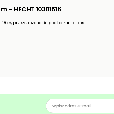
5 m - HECHT 10301516
ci 15 m, przeznaczona do podkaszarek i kos