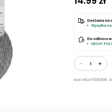
14.99 zł
Dostawa na 
Wysyłka na
Do odbioru w
HECHT POLS
Kod: HECHT10301516
G