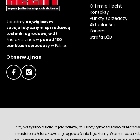
O firmie Hecht
Kontakty
Punkty sprzedaży
Jesteśmy
największym
Aktualności
specjalistycznym sprzedawcą
Kariera
techniki ogrodowej w UE.
Strefa B2B
Znajdziesz nas w
ponad 130
punktach sprzedaży
w Polsce.
Obserwuj nas
Metody płatności
Aby wszystko działało jak należy, musimy tymczasowo przechowywa
musicie każdorazowo się logować, nie będziemy Wam niepotrzeb