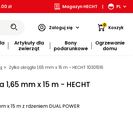
00 zł
Magazyn HECHT
|
PL
0
Zaloguj się
Koszyk
la
Artykuły dla
Bony
Ogrzewanie
zwierząt
podarunkowe
domu
os
Żyłka okrągła 1,65 mm x 15 m - HECHT 10301516
a 1,65 mm x 15 m - HECHT
 mm x 15 m z rdzeniem DUAL POWER