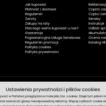
Jak kupować
Reklamacj
Płatność i dostawa
Często za
Regulamin
Części za
Zwroty
Serwisy
Zakupy na raty
Instrukcje
Dlaczego warto kupować u nas?
Odbiór spr
Gwarancja
akumulat
Pogwarancyjna Usługa Serwisowa
Ocena nas
Regulamin promocji
Katalog H
Polityka cookies
Polityka prywatności
Ustawienia prywatności i plików cookies
Metody 
ć w Państwa przeglądarce małe pliki, tzw. cookies. Dzięki tym plikom ko
nie zawracać głowy nieodpowiednią reklamą. Więcej o plikach cookie do