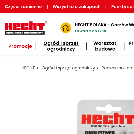
Części zamienne
|
Wszystko o zakupach
|
Punkty sp
HECHT POLSKA - Gorzów Wi
Otwarte do 17:00
Ogród i sprzęt
Warsztat,
P
Promocje
ogrodniczy
budowa
HECHT
Ogród i sprzęt ogrodniczy
Podkaszarki do 