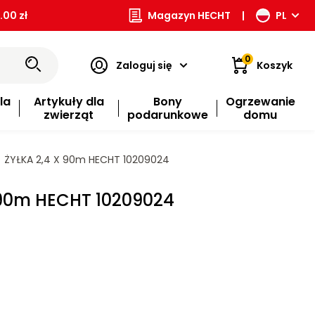
00 zł
Magazyn HECHT
|
PL
0
Zaloguj się
Koszyk
la
Artykuły dla
Bony
Ogrzewanie
zwierząt
podarunkowe
domu
ŻYŁKA 2,4 X 90m HECHT 10209024
 90m HECHT 10209024