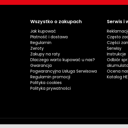
Wszystko o zakupach
Serwis i
Jak kupować
Reklamacj
Płatność i dostawa
Często za
Regulamin
Części za
Zwroty
Serwisy
Zakupy na raty
Instrukcje
Dlaczego warto kupować u nas?
Odbiór spr
Gwarancja
akumulat
Pogwarancyjna Usługa Serwisowa
Ocena nas
Regulamin promocji
Katalog H
Polityka cookies
Polityka prywatności