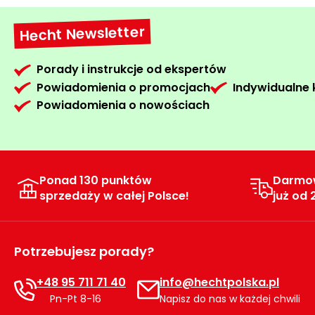
Hecht Newsletter
Porady i instrukcje od ekspertów
Powiadomienia o promocjach
Indywidualne
Powiadomienia o nowościach
Ponad 130 punktów
Darmo
sprzedaży w całej Polsce!
już od 
Potrzebujesz porady?
+48 95 711 71 40
info@hechtpolska.pl
Pn-Pt 8-16
Napisz do nas w każdej chwili