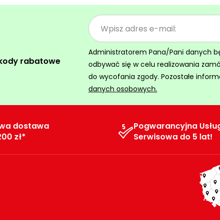
Administratorem Pana/Pani danych będz
 kody rabatowe
odbywać się w celu realizowania zam
do wycofania zgody. Pozostałe inform
danych osobowych.
wa dostawa
Pogwarancyjna Usłu
200 zł*
Serwisowa do 5 lat!