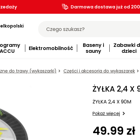
rzedaży
Darmowa dostawa już od 200.
elkopolski
rogramy
Baseny i
Zabawki d
Elektromobilność
ACCU
sauny
dzieci
ne do trawy (wykaszarki)
Części i akcesoria do wykaszarek
ŻYŁKA 2,4 X
ŻYŁKA 2,4 X 90M
Pokaż więcej
49.99 zł