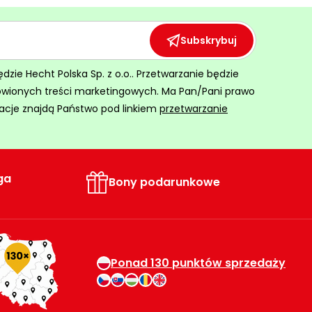
Subskrybuj
ie Hecht Polska Sp. z o.o.. Przetwarzanie będzie
ówionych treści marketingowych. Ma Pan/Pani prawo
acje znajdą Państwo pod linkiem
przetwarzanie
ga
Bony podarunkowe
Ponad 130 punktów sprzedaży