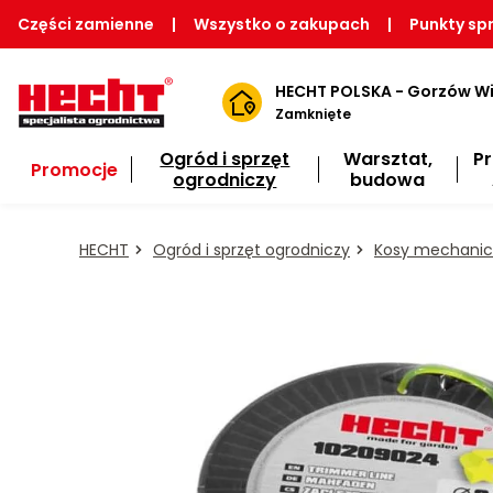
Części zamienne
|
Wszystko o zakupach
|
Punkty sp
HECHT POLSKA - Gorzów Wi
Zamknięte
Ogród i sprzęt
Warsztat,
P
Promocje
ogrodniczy
budowa
HECHT
Ogród i sprzęt ogrodniczy
Kosy mechanicz