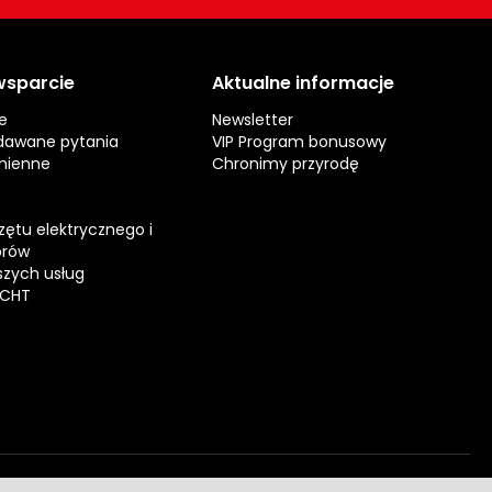
 wsparcie
Aktualne informacje
e
Newsletter
dawane pytania
VIP Program bonusowy
mienne
Chronimy przyrodę
zętu elektrycznego i
orów
zych usług
ECHT