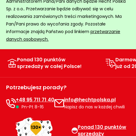
Administratorem Pana/Pani danych będzie Hecht Polska
Myjki
Sp. z o.o.. Przetwarzanie będzie odbywać się w celu
ciśnieniowe
realizowania zamówionych treści marketingowych. Ma
Zamiatarki
Pan/Pani prawo do wycofania zgody. Pozostałe
do
informacje znajdą Państwo pod linkiem
przetwarzanie
chodników
danych osobowych.
Odśnieżarki
i zamiatarki
Ponad 130 punktów
Darmow
do śniegu
sprzedaży w całej Polsce!
już od 2
Łopaty
i pługi
do
Potrzebujesz porady?
śniegu
+48 95 711 71 40
info@hechtpolska.pl
na
kółkach
Pn-Pt 8-16
Napisz do nas w każdej chwili
Opryskiwacze
sadownicze i
Ponad 130 punktów
ogrodowe do
sprzedaży