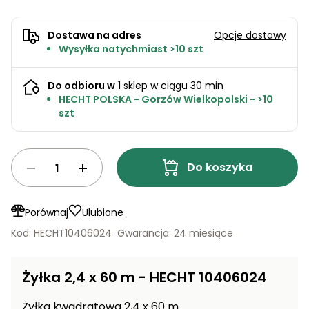
ogrodowe
do
akumulatorowe
quada
Karmy
Stoły
Detergenty
kosiarek
Tokarki
PROMINENT
warsztatowe
Parasole
Dostawa na adres
Opcje dostawy
Sekatory
ogrodowe
Wysyłka natychmiast >10 szt
Noże do
ogrodowe
Zabawki
kosiarek
Koparki
wodne
Domki
Akcesoria
Do odbioru w
1 sklep
w ciągu 30 min
ogrodowe
do
HECHT POLSKA - Gorzów Wielkopolski - >10
Zagęszczarki
Inne
podlewania
szt
i
Akcesoria
ogrodu
transportery
na
balkon i
Grille
taras
Do koszyka
ogrodowe
Zamiatarki
Piły
Piły do
ogrodowe
Porównaj
Ulubione
betonu
do cięcia
Kod: HECHT10406024
Gwarancja: 24 miesiące
drewna
Narzędzia
pomiarowe
Łuparki
Żyłka 2,4 x 60 m - HECHT 10406024
do
do
warsztatu
drewna
Żyłka kwadratowa 2,4 x 60 m