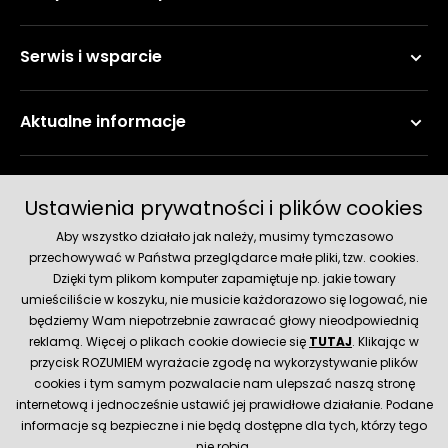
Serwis i wsparcie
Aktualne informacje
Metody płatności
Ustawienia prywatności i plików cookies
Aby wszystko działało jak należy, musimy tymczasowo
przechowywać w Państwa przeglądarce małe pliki, tzw. cookies.
Dzięki tym plikom komputer zapamiętuje np. jakie towary
umieściliście w koszyku, nie musicie każdorazowo się logować, nie
będziemy Wam niepotrzebnie zawracać głowy nieodpowiednią
reklamą. Więcej o plikach cookie dowiecie się
TUTAJ
. Klikając w
przycisk ROZUMIEM wyrażacie zgodę na wykorzystywanie plików
Metody dostawy
cookies i tym samym pozwalacie nam ulepszać naszą stronę
internetową i jednocześnie ustawić jej prawidłowe działanie. Podane
informacje są bezpieczne i nie będą dostępne dla tych, którzy tego
nie robią.