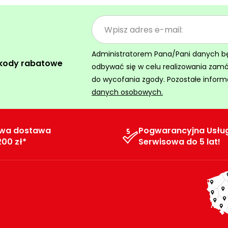
Administratorem Pana/Pani danych będz
 kody rabatowe
odbywać się w celu realizowania zam
do wycofania zgody. Pozostałe inform
danych osobowych.
wa dostawa
Pogwarancyjna Usłu
200 zł*
Serwisowa do 5 lat!