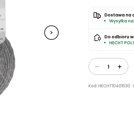
Dostawa na 
Wysyłka na
Do odbioru w
HECHT POLS
Kod: HECHT10401530