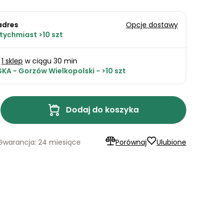
adres
Opcje dostawy
tychmiast >10 szt
1 sklep
w ciągu 30 min
KA - Gorzów Wielkopolski - >10 szt
Dodaj do koszyka
Gwarancja: 24 miesiące
Porównaj
Ulubione