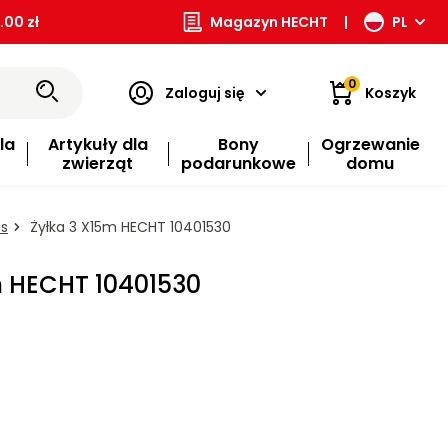
00 zł
Magazyn HECHT
|
PL
0
Zaloguj się
Koszyk
la
Artykuły dla
Bony
Ogrzewanie
zwierząt
podarunkowe
domu
os
Żyłka 3 X15m HECHT 10401530
m HECHT 10401530