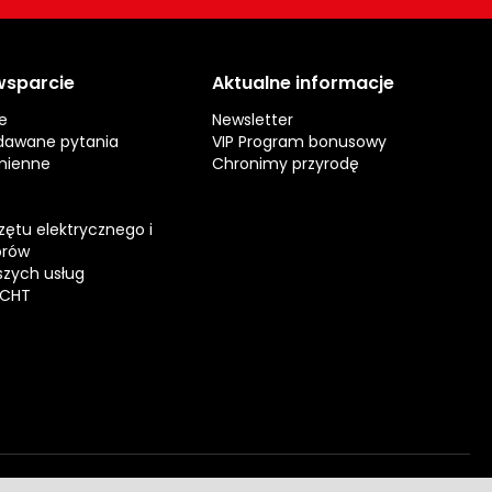
 wsparcie
Aktualne informacje
e
Newsletter
dawane pytania
VIP Program bonusowy
mienne
Chronimy przyrodę
zętu elektrycznego i
orów
zych usług
ECHT