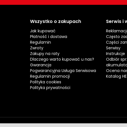
Wszystko o zakupach
Serwis i
Jak kupować
Reklamacj
Płatność i dostawa
Często za
Regulamin
Części za
Zwroty
Serwisy
Zakupy na raty
Instrukcje
Dlaczego warto kupować u nas?
Odbiór spr
Gwarancja
akumulat
Pogwarancyjna Usługa Serwisowa
Ocena nas
Regulamin promocji
Katalog H
Polityka cookies
Polityka prywatności