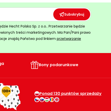
Subskrybuj
ie Hecht Polska Sp. z o.o.. Przetwarzanie będzie
ówionych treści marketingowych. Ma Pan/Pani prawo
acje znajdą Państwo pod linkiem
przetwarzanie
ga
Bony podarunkowe
Ponad 130 punktów sprzedaży