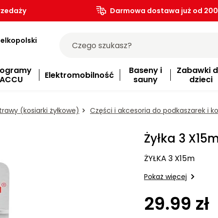
rzedaży
Darmowa dostawa już od 200.
elkopolski
rogramy
Baseny i
Zabawki d
Elektromobilność
ACCU
sauny
dzieci
trawy (kosiarki żyłkowe)
Części i akcesoria do podkaszarek i k
Żyłka 3 X15
ŻYŁKA 3 X15m
Pokaż więcej
29.99 zł