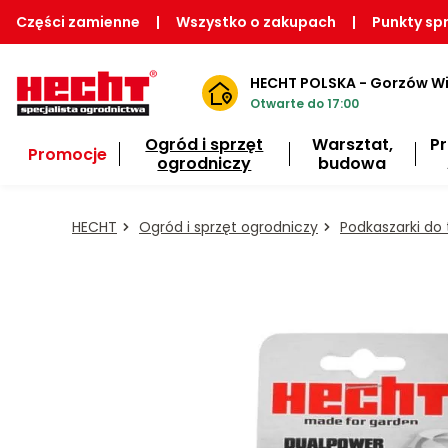
Części zamienne
|
Wszystko o zakupach
|
Punkty sp
HECHT POLSKA - Gorzów Wi
Otwarte do 17:00
Ogród i sprzęt
Warsztat,
P
Promocje
ogrodniczy
budowa
HECHT
Ogród i sprzęt ogrodniczy
Podkaszarki do 