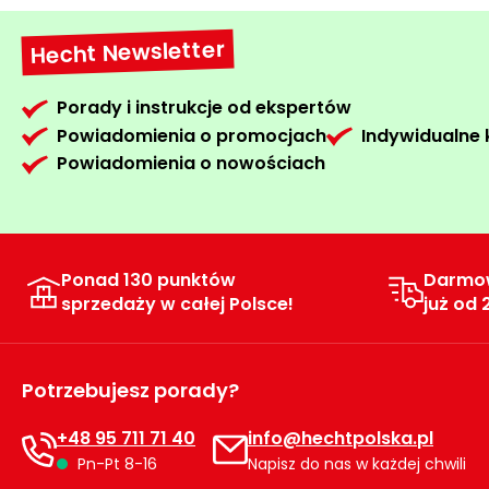
Hecht Newsletter
Porady i instrukcje od ekspertów
Powiadomienia o promocjach
Indywidualne
Powiadomienia o nowościach
Ponad 130 punktów
Darmo
sprzedaży w całej Polsce!
już od 
Potrzebujesz porady?
+48 95 711 71 40
info@hechtpolska.pl
Pn-Pt 8-16
Napisz do nas w każdej chwili