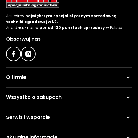
roślin
Szklarnie
Jesteśmy
największym specjalistycznym sprzedawcą
ogrodowe
techniki ogrodowej w UE.
foliowe
Znajdziesz nas w
ponad 130 punktach sprzedaży
w Polsce.
Obserwuj nas
Tunele
ogrodowe
Kompostowniki
ogrodowe
O firmie
Narzędzia
ogrodnicze
ręczne
Wszystko o zakupach
Ziemie i
kory
Serwis i wsparcie
ogrodowe
Akcesoria
ogrodowe
Aktualne informacje