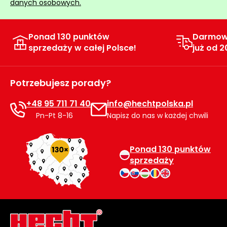
danych osobowych.
Myjki
ciśnieniowe
Ponad 130 punktów
Darmow
Zamiatarki
sprzedaży w całej Polsce!
już od 2
do
chodników
Odśnieżarki
Potrzebujesz porady?
i zamiatarki
do śniegu
+48 95 711 71 40
info@hechtpolska.pl
Pn-Pt 8-16
Napisz do nas w każdej chwili
Łopaty
i pługi
do
Ponad 130 punktów
śniegu
sprzedaży
na
kółkach
Opryskiwacze
sadownicze i
ogrodowe do