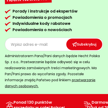
Wentylatory,
Rozdrabniacze
klimatyzacje
do gałęzi
Porady i instrukcje od ekspertów
Powiadomienia o promocjach
Prostowniki
Ogrodowe
Indywidualne kody rabatowe
samochodowe
dmuchawy
Powiadomienia o nowościach
i
Akcesoria
odkurzacze
warsztatowe
do liści
Subskrybuj
Ogrzewanie
Taczki,
garażu i
Administratorem Pana/Pani danych będzie Hecht Polska
wózki i
warsztatu
przyczepki
Sp. z o.o.. Przetwarzanie będzie odbywać się w celu
ogrodowe
realizowania zamówionych treści marketingowych. Ma
Wciągarki
Pan/Pani prawo do wycofania zgody. Pozostałe
elektryczne
Rozsiewacze
informacje znajdą Państwo pod linkiem
przetwarzanie
i ręczne
sadownicze
danych osobowych.
Pompy i
hydrofory
ogrodowe
Ponad 130 punktów
Darmow
sprzedaży w całej Polsce!
już od 2