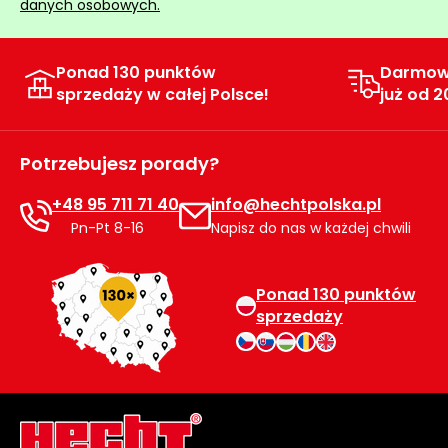
danych osobowych.
Myjki
ciśnieniowe
Ponad 130 punktów
Darmow
Zamiatarki
sprzedaży w całej Polsce!
już od 2
do
chodników
Odśnieżarki
Potrzebujesz porady?
i zamiatarki
do śniegu
+48 95 711 71 40
info@hechtpolska.pl
Pn-Pt 8-16
Napisz do nas w każdej chwili
Łopaty
i pługi
do
Ponad 130 punktów
śniegu
sprzedaży
na
kółkach
Opryskiwacze
sadownicze i
ogrodowe do