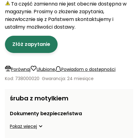
ogrodowe
do
akumulatorowe
Ta część zamienna nie jest obecnie dostępna w
quada
Karmy
Stoły
Detergenty
kosiarek
Tokarki
magazynie. Prosimy o złożenie zapytania,
PROMINENT
warsztatowe
Parasole
Sekatory
niezwłocznie się z Państwem skontaktujemy i
ogrodowe
Noże do
ogrodowe
Zabawki
ustalimy możliwości dostawy.
kosiarek
Koparki
wodne
Domki
Akcesoria
ogrodowe
do
Złóż zapytanie
Zagęszczarki
Inne
podlewania
i
Akcesoria
ogrodu
transportery
na
balkon i
Grille
Porównaj
Ulubione
Powiadom o dostępności
taras
ogrodowe
Zamiatarki
Kod: 738000020
Gwarancja: 24 miesiące
Piły
Piły do
ogrodowe
śruba z motylkiem
betonu
do cięcia
drewna
Narzędzia
Dokumenty bezpieczeństwa
pomiarowe
Łuparki
do
do
Pokaż więcej
warsztatu
drewna