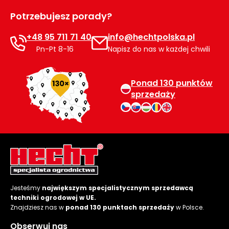
Myjki
Potrzebujesz porady?
ciśnieniowe
+48 95 711 71 40
info@hechtpolska.pl
Zamiatarki
Pn-Pt 8-16
Napisz do nas w każdej chwili
do
chodników
Odśnieżarki
Ponad 130 punktów
i zamiatarki
sprzedaży
do śniegu
Łopaty
i pługi
do
śniegu
na
kółkach
Jesteśmy
największym specjalistycznym sprzedawcą
techniki ogrodowej w UE.
Opryskiwacze
Znajdziesz nas w
ponad 130 punktach sprzedaży
w Polsce.
sadownicze i
ogrodowe do
Obserwuj nas