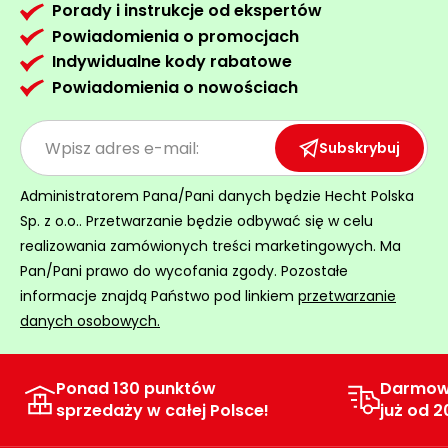
Porady i instrukcje od ekspertów
Wentylatory,
Rozdrabniacze
Powiadomienia o promocjach
klimatyzacje
do gałęzi
Indywidualne kody rabatowe
Prostowniki
Ogrodowe
Powiadomienia o nowościach
samochodowe
dmuchawy
i
Akcesoria
Subskrybuj
odkurzacze
warsztatowe
do liści
Administratorem Pana/Pani danych będzie Hecht Polska
Ogrzewanie
Taczki,
Sp. z o.o.. Przetwarzanie będzie odbywać się w celu
garażu i
wózki i
realizowania zamówionych treści marketingowych. Ma
warsztatu
przyczepki
Pan/Pani prawo do wycofania zgody. Pozostałe
ogrodowe
Wciągarki
informacje znajdą Państwo pod linkiem
przetwarzanie
elektryczne
Rozsiewacze
danych osobowych.
i ręczne
sadownicze
Pompy i
Ponad 130 punktów
Darmow
hydrofory
sprzedaży w całej Polsce!
już od 2
ogrodowe